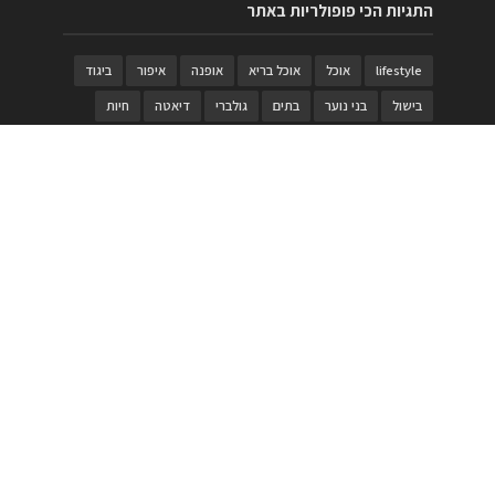
התגיות הכי פופולריות באתר
lifestyle
אוכל
אוכל בריא
אופנה
איפור
ביגוד
בישול
בני נוער
בתים
גולברי
דיאטה
חיות
טבעות
טיולי משפחות
טרויה
יגואר
ילדים
לנד רובר
מוזאון
מוזיקה
מטבחים
מכירות
משחק
משחקי קופסא
מתכונים
נעלים
סטייל
סטימצקי
סיורים
ספארי
עיצוב
עיצוב בית
פורים
פנים
פסטיבל דרום אדום
קוסמטיקה
קוסקוס
ריהוט
רכבים
תיירות
תיקים
תכשיטי יוקרה
תכשיטים
תערוכה
תפריטים
בניית האתר
https://www.PRonline.co.il/