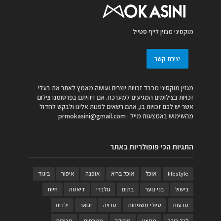
מוקסיני מגזין לייף סטייל
יצירת קשר
מגזין מוקסיני מכבד זכויות יוצרים ועושה מאמץ לאתר את בעלי
זכויות בצילומים המגיעים למערכת. אם זיהיתם בפרסומנו צילום
אשר יש לכם זכויות בו, אתם רשאים לפנות אלינו ולבקש לחדול
מהשימוש באמצעות מייל :
prmokasini@gmail.com
התגיות הכי פופולריות באתר
lifestyle
אוכל
אוכל בריא
אופנה
איפור
ביגוד
בישול
בני נוער
בתים
גולברי
דיאטה
חיות
טבעות
טיולי משפחות
טרויה
יגואר
ילדים
לנד רובר
מוזאון
מוזיקה
מטבחים
מכירות