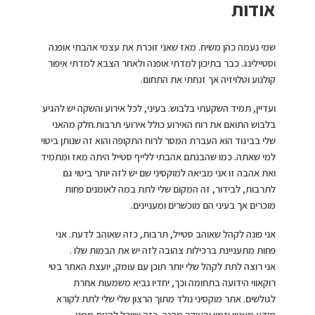
אודות
שמי נעמה כהן משיח. מאז שאני זוכרת את עצמי אהבתי אופנה
וסטיילינג. כבר בתיכון למדתי אופנה ולאחר הצבא למדתי איפור
קולנוע וטלויזיה אך זנחתי את התחום.
ועדיין, תמיד השקעתי בלבוש. בעיני, לכל אירוע והשקה יש להגיע
בלבוש התואם את רוח האירוע כולל אירועי תרבות.חלק מהאני
שלי בביגוד הוא העברת המסר לרוח התקופה והוא זה שנותן ביטוי
למי שאתה. כמו שהבנתם אהבתי ללייף סטייל היתה מאז ומתמיד
ואת אהבה זו אני מביאה למוקסיני שם יש לזה יותר ביטוי גם
לתרבות, לבידור, זה המקום שלי לתת במה לאומנים פחות
מוכרים אך בעיני הם מוכשרים ומעניינים.
אני פונה לקהל שאוהב סטייל, תרבות, כזה שאוהב לדעת. אני
פחות מתעניינת ברכילות צהובה לזה יש את הבמות שלו .
אני רוצה לתת לקהל שלי יותר תוכן עם עומק, יועצת האתר בטי
רוקאווי הידועה בתחומה וכך, יחדיו נביא משמעות אחרת
לגולשים. אתר מוקסיני נולד מתוך הרצון שלי שלי לתת לקורא
מידע מעניין וזמין ובעיקר מהנה. כזה שיוכל להנות ממנו