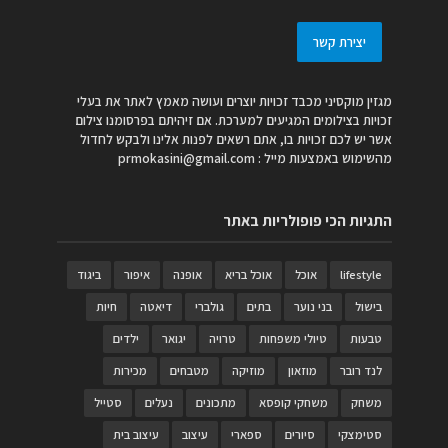
יצירת קשר
מגזין מוקסיני מכבד זכויות יוצרים ועושה מאמץ לאתר את בעלי
זכויות בצילומים המגיעים למערכת. אם זיהיתם בפרסומנו צילום
אשר יש לכם זכויות בו, אתם רשאים לפנות אלינו ולבקש לחדול
מהשימוש באמצעות מייל :
prmokasini@gmail.com
התגיות הכי פופולריות באתר
lifestyle
אוכל
אוכל בריא
אופנה
איפור
ביגוד
בישול
בני נוער
בתים
גולברי
דיאטה
חיות
טבעות
טיולי משפחות
טרויה
יגואר
ילדים
לנד רובר
מוזאון
מוזיקה
מטבחים
מכירות
משחק
משחקי קופסא
מתכונים
נעלים
סטייל
סטימצקי
סיורים
ספארי
עיצוב
עיצוב בית