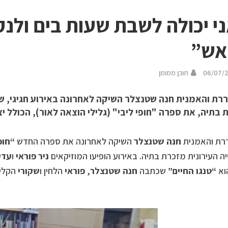
י יכולה לשבת שעות בים ולנ
אש”
06/07/
תוכן ממומן
רת והאמנית חנה שטנצלר השיקה לאחרונה באירוע חגיגי, שנ
בתיה, את ספרה "חופי ליבי" (גלילי הוצאה לאור), הכולל יצ
רת והאמנית
חנה שטנצלר
השיקה לאחרונה את ספרה החדש
“חופ
ה העירונית מזכרת בתיה. באירוע הופיעו המוזיקאים
ניר פוראי
ו
עדי
וא
“טנגו החיים”
שכתבה
חנה שטנצלר
,
פוראי
הלחין ו
שקורי
הקלי