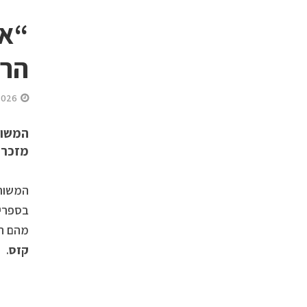
“אנ
הר
2026
המשור
מזכרת 
המשור
בספריי
מהם ה
קזס
.