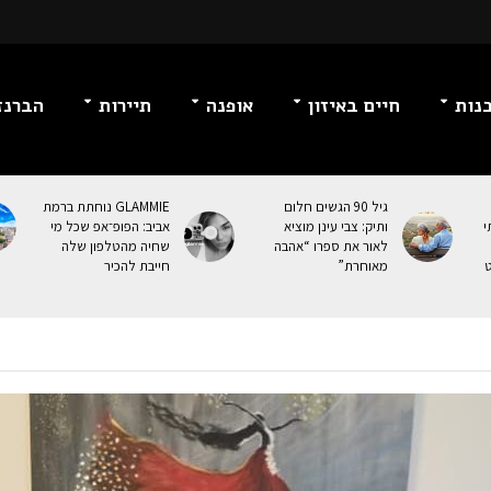
נות
חיים באיזון
אופנה
תיירות
הברנז
גיל 90 הגשים חלום
GLAMMIE נוחתת ברמת
י
ותיק: צבי עינן מוציא
אביב: הפופ־אפ שכל מי
לאור את ספרו “אהבה
שחיה מהטלפון שלה
ט
מאוחרת”
חייבת להכיר