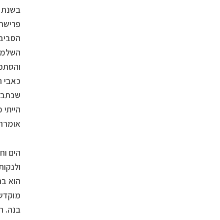
בשנת 1989, לאחר ש
פרישתה
השלמת 
והסתכל
כאבי ה
שכתבתי
הייתי 
אומרת
הים וח
ולנקות
הוא בח
בנה. ה