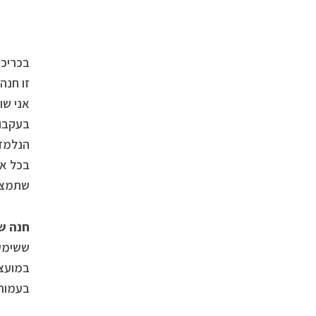
זו חנה
אני שו
בעקבות
הנלמד,
בכל אח
שתמצאו
חנה ש
ששימש 
במועצ
בעמותת