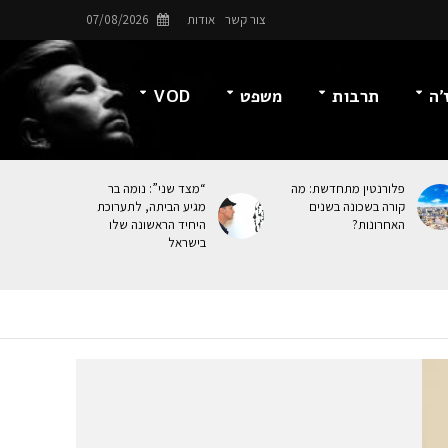
צור קשר
אודות
07/08/2026
’ה
תרבות
משפט
VOD
פלורנטין מתחדשת: מה
“מצד שני”: נומה בר
קורה בשכונה בשנים
מגיע הביתה, לתערוכת
האחרונות?
היחיד הראשונה שלו
בישראל