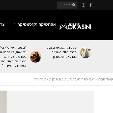
זוגיות
אסתטיקה וקוסמטיקה
צרכ
סמסונג חגגה את השקת
“השפעתי על כל קהל
סדרת ה-Z8 בטורניר
שפגשתי, לא התביישת
פאדל יוקרתי בסביון
בשורשים שלי ותמיד
הבאתי את העוּד, הפיו
והמזרח לתלמידים”
עמוד הבית
»
“אני יכולה לשבת שעות בים ולנקות את הראש”