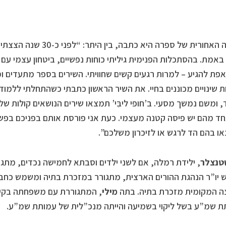
בכריכה האחורית של ספרה היא 
 באמת. בהסתכלות הפנימית גיליתי כוחות נפשיים, ביטחון עצמי עם 
אפת להגיע – למרות רגעים קשים שחוויתי. השירים בספר מתעדים ו
 שינויים מכוננים בחיי. את השיר הראשון כתבתי כשהתחלתי ללמו
 ומשם נמשך מסעי. ב’חופי ליבִּי’ תמצאו שירים הנושאים קולות של 
ד מהם יש פיסה קטנה מעצמי. כעת אני פורסת אותם בפניכם בפשטו
 בהם הד לרגש או לזיכרון משלכם”.
טנצלר
, ילידת רמלה, אם לשני ילדים וסבתא לחמישה נכדים, מתג
יו”ר הנהגת ההורים הארצית, מתגורר במזכרת בתיה ומשמש כחבר
ה המקומית מזכרת בתיה. בתה
מילי
, המתגוררת עם משפחתה בקיב
 שמ”ע בשל ליקוי בשמיעה והייתה מנכ”לית של עמותת שמ”ע.