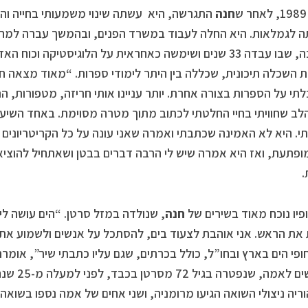
חנה
התגרשה, היא עשתה שינוי משמעותי בחייה וה
 לגמלאות. היא החלה לעבוד במשרד הפנים, ובהמשך עברה למח
הסביבה, שבו עבדה 33 שנים ושימשה כאחראית על הלוגיסטיקה 
השכלה תיכונית, שכללה בין היתר לימודי ספרות. “מאוד מצאה חן בע
תי על הספרות בצורה אחרת. יותר עניינו אותי חריזה, מטפורות, ה
לב שחוויתי בחיי החלטתי לכתוב מתוך מטרה מסוימת. באחד השיעו
. היא לא האמינה שכתבתי ואמרה שאני עונה על כל הקריטריונים 
מופתעת, ואז היא אמרה שיש לי הרבה דברים בבטן ושאתחיל להוציא 
.
ופיו נוכח מאוד בשירים של
חנה
, שנולדה במזל סרטן. “הים עושה לי 
 את הראש. אני אוהבת לצעוד בים, להסתכל על אנשים ולשמוע את ר
ופי הים בארץ ובחו”ל, כולל בכרתים, שגם עליו כתבתי שיר”, אומר
מוקדשים לא
וריה ניצולי השואה הגיעו מרומניה, ושני אחים של אמה נספו בשוא