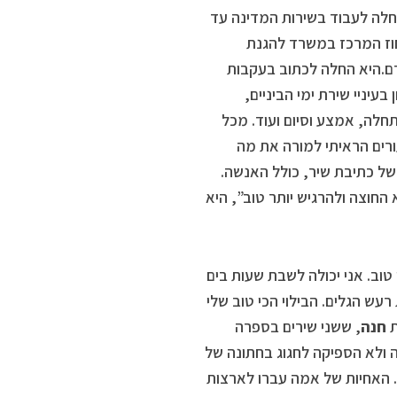
חלה לעבוד בשירות המדינה עד
וז המרכז במשרד להגנת
וכוח האדם.היא החלה לכתוב בעקבות
יניי שירת ימי הביניים,
תחלה, אמצע וסיום ועוד. מכל
רים הראיתי למורה את מה
של כתיבת שיר, כולל האנשה.
החוצה ולהרגיש יותר טוב”, היא
טוב. אני יכולה לשבת שעות בים
עש הגלים. הבילוי הכי טוב שלי
ת
חנה
, ששני שירים בספרה
מה, שנפטרה בגיל 72 מסרטן בכבד, לפני למעלה מ-25 שנה ולא הספיקה לחגוג בחתונה של
ה. האחיות של אמה עברו לארצות