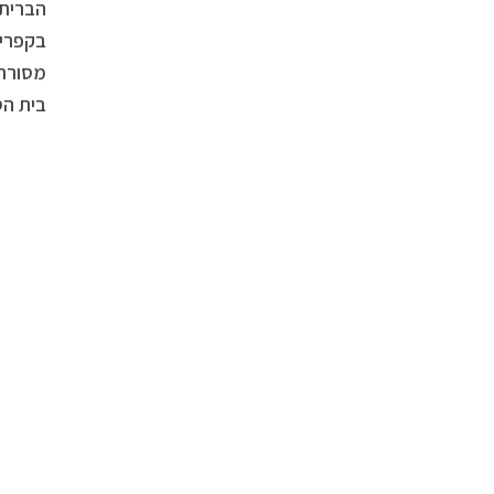
הברית,
בקפריס
מסורתי
בית הס