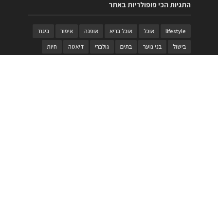
התגיות הכי פופולריות באתר
lifestyle
אוכל
אוכל בריא
אופנה
איפור
ביגוד
בישול
בני נוער
בתים
גולברי
דיאטה
חיות
טבעות
טיולי משפחות
טרויה
יגואר
ילדים
לנד רובר
מוזאון
מוזיקה
מטבחים
מכירות
משחק
משחקי קופסא
מתכונים
נעלים
סטייל
סטימצקי
סיורים
ספארי
עיצוב
עיצוב בית
פורים
פנים
פסטיבל דרום אדום
קוסמטיקה
קוסקוס
ריהוט
רכבים
תיירות
תיקים
תכשיטי יוקרה
תכשיטים
תערוכה
תפריטים
בניית האתר
https://www.PRonline.co.il/