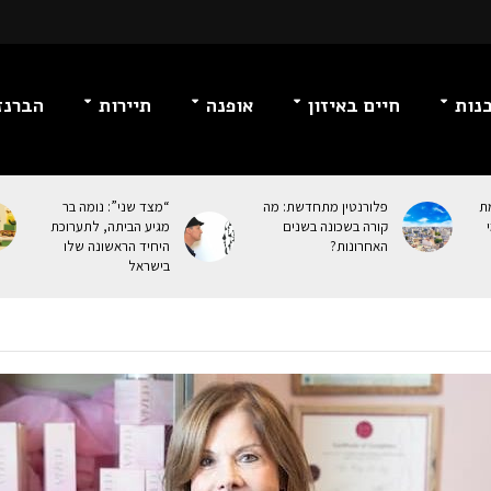
נות
חיים באיזון
אופנה
תיירות
הברנז
מת
פלורנטין מתחדשת: מה
“מצד שני”: נומה בר
קורה בשכונה בשנים
מגיע הביתה, לתערוכת
האחרונות?
היחיד הראשונה שלו
בישראל