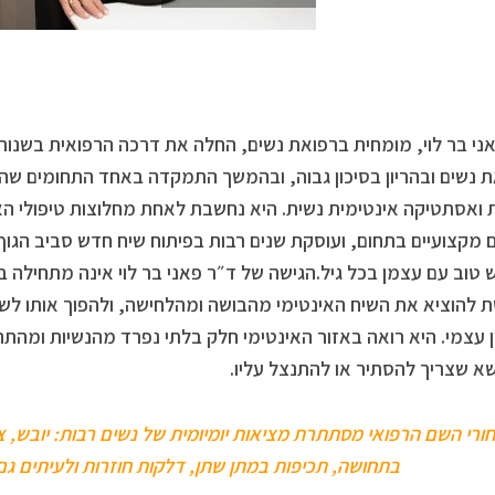
ני בר לוי, מומחית ברפואת נשים, החלה את דרכה הרפואית בשנו
 נשים ובהריון בסיכון גבוה, ובהמשך התמקדה באחד התחומים שה
 ואסתטיקה אינטימית נשית. היא נחשבת לאחת מחלוצות טיפולי ה
 מקצועיים בתחום, ועוסקת שנים רבות בפיתוח שיח חדש סביב הגוף 
 טוב עם עצמן בכל גיל.הגישה של ד״ר פאני בר לוי אינה מתחילה ב
להוציא את השיח האינטימי מהבושה ומהלחישה, ולהפוך אותו לשיח
ן עצמי. היא רואה באזור האינטימי חלק בלתי נפרד מהנשיות ומהת
שא שצריך להסתיר או להתנצל עליו.
ורי השם הרפואי מסתתרת מציאות יומיומית של נשים רבות: יובש, צר
בתחושה, תכיפות במתן שתן, דלקות חוזרות ולעיתים גם