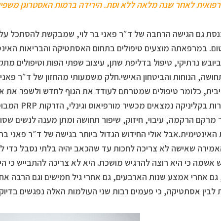
רפואית לאחר שנה מלאה ללא וסת. הירידה ברמות האסטרוגן משפיע
נסת גם הגישה הרחבה של ד״ר פאני בר לוי, שמבקשת להסתכל על 
ם. במרפאתה מוצעים טיפולים בתחום האסתטיקה והבריאות האינטי
ביובש נרתיקי, טיפול בדליפת שתן, עיצוב שפתי הפות וטיפולים מ
ושה, הנוחות והביטחון האישי.חלק משמעותי מהחזון של ד״ר פאני ב
בית, כלומר טיפולים שמטרתם לעודד את הגוף לחדש ולשפר את איכ
המוזכרות בקליני
 מרקם הרקמה, עיבוי, חיזוק, שיפור תחושה ומתן מענה לנשים שסו
 האינטימית.אבל אולי החידוש הגדול ביותר בגישה של ד״ר פאני בר ל
מירה שאישה לא צריכה לחכות עד שהכאב יהיה בלתי נסבל כדי לב
 אשמה כי היא רוצה להרגיש מושכת. היא לא צריכה להתבייש כי היא
 גם אחרי אמצע שנות הארבעים, גם אחרי גיל חמישים וגם הרבה אחר
 לבין אסתטיקה, כי פעמים רבות שני העולמות האלה נפגשים בדיוק ב