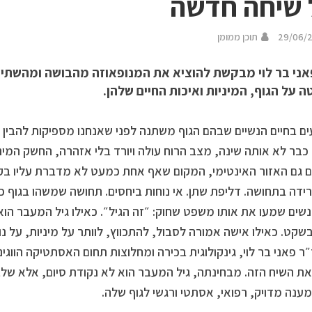
שיחה חדשה
29/06/
תוכן ממומן
אני בר לוי מבקשת להוציא את המנופאוזה מהבושה ומהשתיק
 על הגוף, המיניות ואיכות החיים שלהן.
ים בחיים הנשיים שבהם הגוף משתנה לפני שאנחנו מספיקות להבין
כבר לא אותה שינה, מצב הרוח עולה ויורד בלי אזהרה, החשק המי
ם גם האזור האינטימי, המקום שאף אחת כמעט לא מדברת עליו בקול
רידה בתחושה. דליפת שתן. אי נוחות ביחסים. תחושה שמשהו בגוף כ
נשים שמעו את אותו משפט שחוק: ״זה הגיל״. כאילו גיל המעבר הוא
שקט. כאילו אישה אמורה לסבול, להתכווץ, לוותר על מיניות, על נוחו
ר פאני בר לוי, גינקולוגית בכירה ומחלוצות תחום האסתטיקה הווג
את השיח הזה. מבחינתה, גיל המעבר הוא לא נקודת סיום, אלא שלב
ענה מדויק, רפואי, אסתטי ורגשי לגוף שלה.