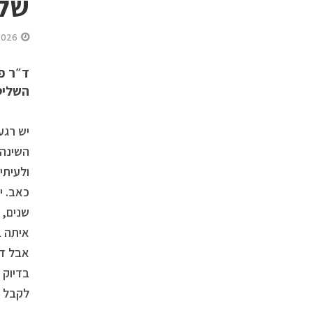
של 
2026
ד״ר פ
השליטה
יש רגע
השינה 
ולעיתי
כאב. י
שנים, 
איתה ב
אבל ד״
בדיוק 
לקבל מ