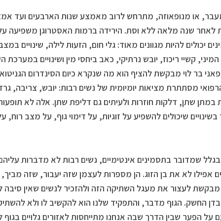
עבר, או מנופאוזה, מתרחש לרוב מאמצע שנות הארבעים ועד אמצע
 לאחר שנה מלאה ללא וסת. הירידה ברמות האסטרוגן משפיעה על מ
ים יכולים להיות מגוונים מאוד: גלי חום, הזעות לילה, שינויים במצ
מיני, קשיי ריכוז, יובש נרתיקי, כאב ביחסי מין ושינויים במערכת 
אני בר לוי מבקשת להציף הוא מה שנקרא כיום הסינדרום הגניטואו
פואי מסתתרת מציאות יומיומית של נשים רבות: יובש, צריבה, גרד
 במתן שתן, דלקות חוזרות ולעיתים גם דליפת שתן. אלה לא תופעות 
בשינויים שיכולים להשפיע על זוגיות, על דימוי גוף, על מצב רוח, ע
בגלל שמדובר בתסמינים אינטימיים, נשים רבות לא מדברות עליהם
 אפילו לא את בן הזוג. הן מספרות לעצמן שזה יעבור, שזה מביך,
 מבקשת לעצור את מעגל השתיקה הזה ולהזכיר לנשים שאין סיבה לה
בדן החשק. הגוף מדבר, והתפקיד שלנו הוא להקשיב לו ולא להשתיק 
 על הפער שבין הדרך שבה אנחנו מתייחסות לאזורים גלויים בגוף ל