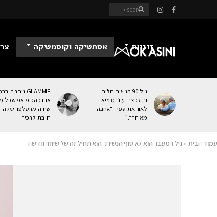
זוגיות
אסתטיקה וקוסמטיקה
צרכ
גיל 90 הגשים חלום
GLAMMIE נוחתת בר
ותיק: צבי עינן מוציא
אביב: הפופ־אפ שכל מי
לאור את ספרו “אהבה
שחיה מהטלפון שלה
מאוחרת”
חייבת להכיר
עמוד הבית
»
גיל המעבר הוא לא סוף הנשיות. הוא תחילתה של שיחה חדשה