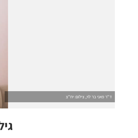
ד"ר פאני בר לוי, צילום: יח"צ
גיל