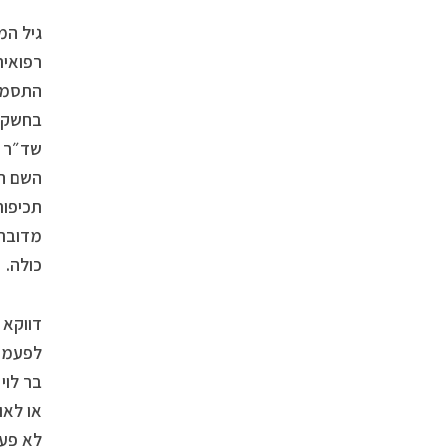
גיל המ
רפואית
התסמינ
בחשק ה
שד״ר פ
השם הר
תכיפות
מדובר 
כולה.
דווקא 
לפעמים
בר לוי
או לאו
לא פעם