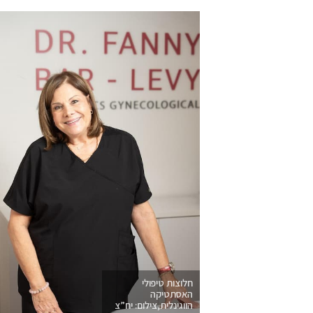
חלוצות טיפולי
האסתטיקה
הווגינלית,צילום: יח”צ