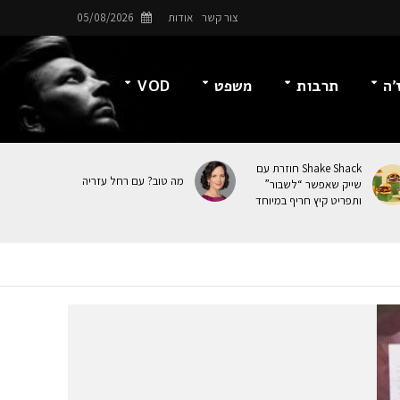
צור קשר
אודות
05/08/2026
’ה
תרבות
משפט
VOD
Shake Shack חוזרת עם
מה טוב? עם רחל עזריה
שייק שאפשר “לשבור”
ותפריט קיץ חריף במיוחד