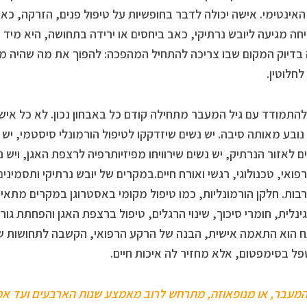
האינטימי. אישה יכולה לדבר בחופשיות על טיפול פנים, הזרקה, כאב
ה מגיעה ליובש נרתיקי, כאב ביחסים או ירידה בתחושה, היא מיד 
ה בדיוק המקום שבו צריכה להתחיל המהפכה: להפוך את מה שהיה מוש
לחלוטין.
התמודד עם גיל המעבר מתחילה קודם כל באבחון נכון. לא כל אישה
נובע מאותה סיבה. יש נשים שיזדקקו לטיפול הורמונלי סיסטמי, יש 
ם לאזור הנרתיק, יש נשים שירוויחו מפיזיותרפיה לרצפת האגן, ויש 
רפואי, טכנולוגי, רגשי ואורח חיים.במקרים של יובש נרתיקי ותסמינים
רבות. חלקן הורמונליות, כמו טיפול מקומי באסטרוגן במקרים מתאימי
גינלית, חומרי סיכוך, שינוי הרגלים, טיפול ברצפת האגן והפחתת גור
הוא התאמה אישית, הבנה של הרקע הרפואי, הקשבה לתחושות של
ל בסימפטום, אלא מחזיר לה איכות חיים.
המעבר, או מנופאוזה, מתרחש לרוב מאמצע שנות הארבעים ועד אמ