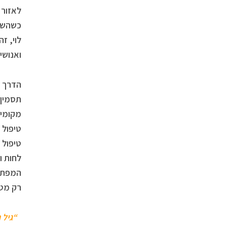
לאזור 
כשהשיח
לוי, ז
ואנושי 
הדרך ל
תסמין 
מקומיי
טיפול 
טיפול 
לחות ו
המפתח 
רק מטפ
“גיל 