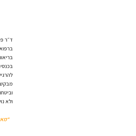
ד״ר פא
ברפואת
בריאות
בכנסים
להרגיש
מבקשת 
וביטחו
ולא נו
“מאח