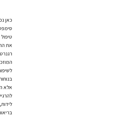
כאן נכ
סימפטו
טיפול 
את התח
רגנרטי
לשיפור
בנוחות
אלא הא
להרגיש
לידות,
בריאות