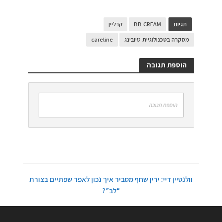
תגיות
BB CREAM
קרליין
מסקרה בטכנולוגיית טיובינג
careline
הוספת תגובה
הוספת תגובה
וולנטיין דיי: ירין שחף מסביר איך נכון לאפר שפתיים בצורת
“לב”?