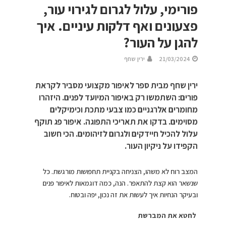
פורימי, עלול לגרום לגירוי עור,
פצעונים ואף דלקות עיניים. איך
להגן על העור?
21/03/2024
ירין שחף
ירין שחף מבית ספר לאיפור מקצועי מסביר לקראת
פורים: השתמשו רק באיפור המיועד לפנים. היזהרו
מחומרים אלרגניים כמו צבעי מתכת וכימיקלים
מסוימים. בדקו את תאריכי התפוגה. איפור פג תוקף
עלול להכיל חיידקים ולגרום לזיהומים. הכי חשוב
הקפידו על ניקיון העור.
המצב רוח לא משהו, הצניחה בקניית תחפושות מורגשת. כל
שנשאר הוא קצת להתאפר. הנה, כמה דוגמאות לאיפור פנים
ובעיקר הנחיות איך לעשות את זה נכון, יפה ובטוח.
לחטא את המברשת