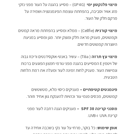
מיצוי פלנקטון ימי
(GP4G) – מסייע בהגנה על העור מפני נזקי
מזג אוויר וסביבה, בהפחתת עוצמת הפיגמנטציה ושמירה על
מרקם חלק של העור.
מיצוי קורנית
(Cellfie) – ממלא ומסייע בהפחתת מראה קמטים
וקמטוטים, מעניק מראה חלק ומוצק יותר. מגן ומסייע במניעת
היווצרות קמטוטים חדשים.
מיצוי עץ תרזה
( Tilia) – עשיר באנטי-אוקסידנטים וריכוז גבוה
של ויטמין E המסייעים בהגנה מפני גורמי חמצון הפוגעים ברכות
וגמישות העור. מעניק לחות זמינה לעור ומעלה את רמת הלחות
הטבעית.
פיגמנטים קטיפתיים –
מעניקים כיסוי מלא, מטשטשים
קמטוטים, מכסים פגמי עור וכהויות להענקת גוון אחיד וזוהר.
מסנני קרינה
SPF 30
–
מעניקים הגנה רחבה לעור מפני
קרינת UVA ו-UVB.
אופן שימוש:
כל בוקר, מרחי על עור נקי בשכבה אחידה עד