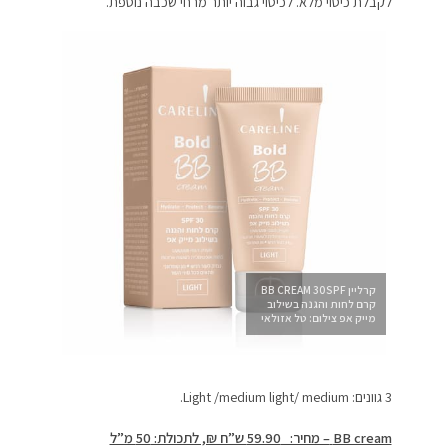
לקבלת כיסוי מלא. לכיסוי גבוה יותר מרחי שכבה נוספת.
קרליין BB CREAM 30SPF
קרם לחות והגנה בשילוב
מייק אפ צילום: טל אזולאי
3 גוונים: Light /medium light/ medium.
BB cream
– מחיר: 59.90 ש”ח ₪, לתכולת: 50 מ”ל