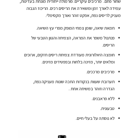
שחור פחם.
מרכיבים עיקריים: פורמולה ייחודית מונחת בעדינות,
עמידה לאורך זמן ומשאירה את הריסים רכים. הריכוז הגבוה
מעניק לריסים נפח, אפקט זוהר ואורך מקסימלי.
חמאת שיאה, שומן צמחי המופק מפרי עץ השיאה.
פנתנול משפר את המראה, הצמיחה והגוון הטבעי של
הריסים.
חומצה היאלורונית מעודדת צמיחת ריסים חזקים, ארוכים
ומלאים יותר, מזינה בלחות ובפפטידים מזינים.
מרכיבים מרככים.
תערובת שעוות בנקודות התכה שונות מעניקה נפח,
הגדרה וזוהר במשיחה אחת .
ללא פראבנים.
טבעונית.
לא נוסתה על בעלי חיים.