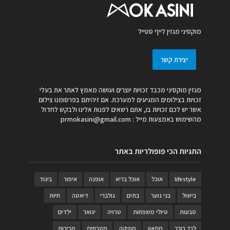
מוקסיני מגזין לייף סטייל
יצירת קשר
מגזין מוקסיני מכבד זכויות יוצרים ועושה מאמץ לאתר את בעלי
זכויות בצילומים המגיעים למערכת. אם זיהיתם בפרסומנו צילום
אשר יש לכם זכויות בו, אתם רשאים לפנות אלינו ולבקש לחדול
מהשימוש באמצעות מייל :
prmokasini@gmail.com
התגיות הכי פופולריות באתר
lifestyle
אוכל
אוכל בריא
אופנה
איפור
ביגוד
בישול
בני נוער
בתים
גולברי
דיאטה
חיות
טבעות
טיולי משפחות
טרויה
יגואר
ילדים
לנד רובר
מוזאון
מוזיקה
מטבחים
מכירות