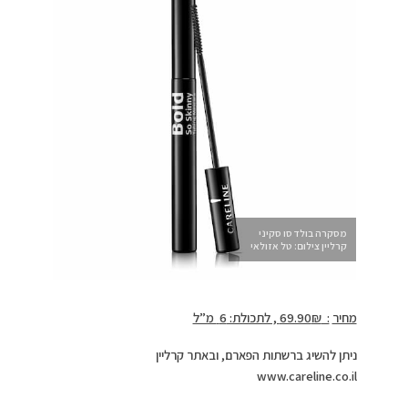
מסקרה בולד סו סקיני
קרליין צילום: טל אזולאי
מחיר
:
₪ , לתכולת:
69.90
6
מ”ל
ניתן להשיג ברשתות הפארם, ובאתר קרליין
www.careline.co.il