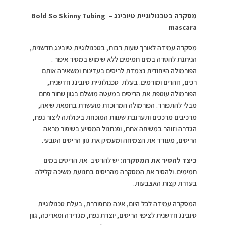
מסקרה בטכנולוגיית טיובינג –
Bold So Skinny Tubing
mascara
מסקרה עמידה לאורך שעות רבות, בטכנולוגיית טיובינג חדשנית,
הניתנת להסרה במים חמימים ללא שימוש במסיר איפור .
הפורמולה הייחודית נצמדת לריסים בעדינות ומשאירה אותם
רכים, זוהרים ומורמים. בעלת טכנולוגיית טיובינג חדשנית,
הפורמולה עוטפת את הריסים במעטה מושלם בגוון שחור פחם
מבלי להתפורר. הפורמולה המרוכזת מועשרת בחמאת שיאה,
מרכיבים מרככים ותערובת שעוות המוכחת ביכולתה ליצור נפח,
הגדרה וזוהר במשיחה אחת, ופנתנול המסייע בשיפור מראה
הריסים, מעודד את הצמיחה ומעמיק את גוון הריסים הטבעי.
כיצד להסיר את המסקרה:
יש להרטיב את הריסים במים
חמימים. ולהסיר את המסקרה מהריסים בתנועת משיכה קלילה
בעזרת קצות האצבעות.
המסקרה עמידה לכל היום, אינה מתפוררת, בעלת טכנולוגיית
טיובינג חדשנית לציפוי הריסים, יוצרת נפח, מגדירה ומאריכה, גוון