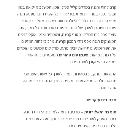
קרם לחות והגנה במרקם קליל ונטול שומן, המשלב מייק אפ בגוון
טבעי. נספג במהירות ומתקבע לאורך כל שעות היום. מעניק הגנה
מפני קרינה בדרגת SPF 30 ולחות אופטימלית. משלב בין שתי
פעולות חיוניות לעורך של הזנה ואיפור במוצר אחד כל בוקר, עם
עושר מרכיבים הכולל: מסנני קרינה, וויטמינים ואנטי-אוקסידנטים
המעניקים הגנה מפני נזקי חמצון וקרינה. מרכיבי לחות המזינים
את העור ומונעים תחושת יובש ומתח, מחליקים קמטוטים ושומרים
על רכות וגמישות.
פיגמנטים טהורים
המעניקים כיסוי אחיד
ומראה טבעי וקורן לעור הפנים.
התוצאות: מתקבע במהירות ועמיד לאורך כל שעות היום. יוצר
תחושה חלקה ומראה אחיד. מעניק לעורך הגנה וכיסוי במראה
טבעי וזוהר.
מרכיבים עיקריים:
חומצה היאלורונית –
מרכיב הדומה למרכיב הלחות הטבעי
בעור. מעניק לעור לחות מיידית ולאורך זמן. מעלה את רמת
הלחות החיצונית והפנימית בעור.