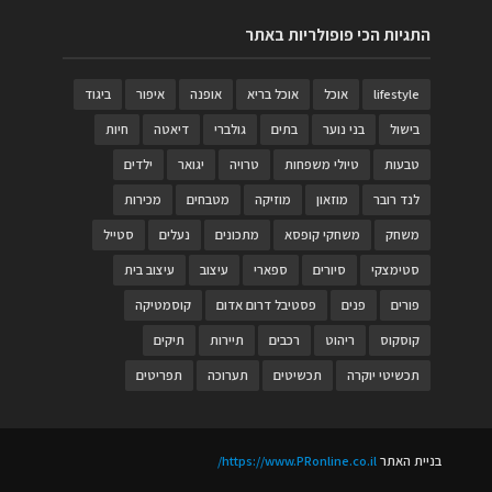
התגיות הכי פופולריות באתר
lifestyle
אוכל
אוכל בריא
אופנה
איפור
ביגוד
בישול
בני נוער
בתים
גולברי
דיאטה
חיות
טבעות
טיולי משפחות
טרויה
יגואר
ילדים
לנד רובר
מוזאון
מוזיקה
מטבחים
מכירות
משחק
משחקי קופסא
מתכונים
נעלים
סטייל
סטימצקי
סיורים
ספארי
עיצוב
עיצוב בית
פורים
פנים
פסטיבל דרום אדום
קוסמטיקה
קוסקוס
ריהוט
רכבים
תיירות
תיקים
תכשיטי יוקרה
תכשיטים
תערוכה
תפריטים
בניית האתר
https://www.PRonline.co.il/