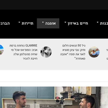
נות
חיים באיזון
אופנה
תיירות
הברנז
גיל 90 הגשים חלום
GLAMMIE נוחתת ברמת
י
ותיק: צבי עינן מוציא
אביב: הפופ־אפ שכל מי
לאור את ספרו “אהבה
שחיה מהטלפון שלה
ט
מאוחרת”
חייבת להכיר