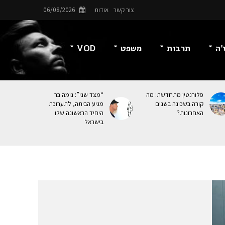
צור קשר
אודות
06/08/2026
’ה
תרבות
משפט
VOD
פלורנטין מתחדשת: מה
“מצד שני”: נומה בר
קורה בשכונה בשנים
מגיע הביתה, לתערוכת
האחרונות?
היחיד הראשונה שלו
בישראל