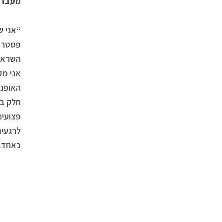
מעבר 
“אני ש
פסטרנק
השראה,
אני מק
האופנה
חלק בל
פצועים
לרגעים
כאחד.