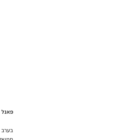
פאנל ש
בערב ה
סמואל,