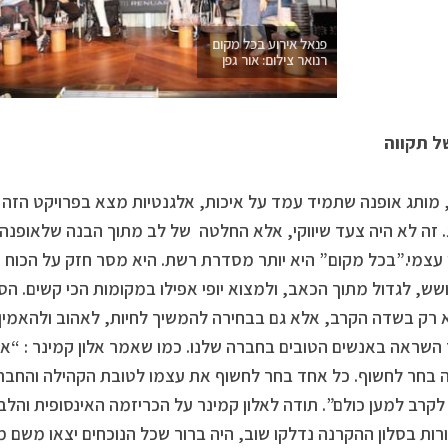
פנאל אירוע בכל מקום
רנואר צילום: אור גפן
ל תקווה
 מותג אופנה שתמיד עמד על איכות, אלגנטיות מצא בפרויקט הזה 
 זה לא היה צעד שיווקי, אלא החלטה של לב מתוך הבנה שלאופנה 
 עצמי.”בכל מקום” היא יותר מסדרת רשת. היא מסר חזק על הכוח 
ש, לגדול מתוך הכאב, ולמצוא יופי אפילו במקומות הכי קשים. הס
 רק בשדה הקרב, אלא גם בבחירה להמשיך לחיות, לאהוב ולהאמין 
השראה באנשים הטובים בחברה שלנו. כמו שאמר אלון קמינר : “א
בחר לחשוף. כל אחד בחר לחשוף את עצמו לטובת הקהילה והחבר
קרב למען כולם”. תודה לאלון קמינר על הכריזמה האינסופית והל
ות בסלון ההקרנה נדלקו שוב, היה ברור שכל הנוכחים יצאו משם מש