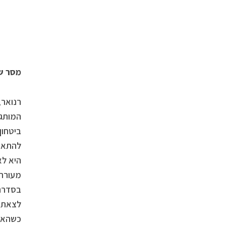
מסר ש
רנואר,
המותג.
ביטחון
להתאוש
היא לא
מעורר 
בסדרה 
לצאת ל
כשהאור