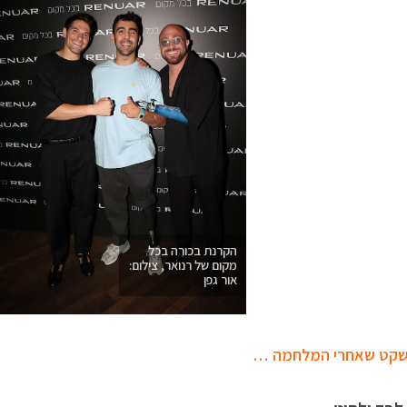
הקרנת בכורה בכל
מקום של רנואר, צילום:
אור גפן
קט שאחרי המלחמה …