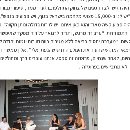
היה רגיש לצד רגעים של צחוק התחלפו ברגעי דממה, סיפורי גבור
החיים.”יש לנו כ-15,000 פצועי מלחמה בישראל בגוף, ויש פצוע
היה פצוע קשה מאוד והוא כאן איתנו יש לו רוח גדולה ונותן תקווה”.
התמודדות. “ערב זה מרגש, ותודה לרנואר על רוח מפקד שאיפשרה
ות. “מערכת יחסים בריאה ללא מטרות רווח וזו רוח יזמות ותודה ל
מאי המרגש שהעיר את העולם החדש שהגעתי אליו”. אלון ממשיך ו
היום, לאחר שנתיים, פרוטזה זה סקסי. אנחנו עוברים דרך ומחוללים ש
ולא מתביישים בפרוטזה”.