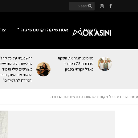
זוגיות
אסתטיקה וקוסמטיקה
צרכ
סמסונג חגגה את השקת
“השפעתי על כל קהל
סדרת ה-Z8 בטורניר
שפגשתי, לא התביישת
פאדל יוקרתי בסביון
בשורשים שלי ותמיד
הבאתי את העוּד, הפיו
והמזרח לתלמידים”
עמוד הבית
»
בכל מקום: כשהאופנה פוגשת את הגבורה