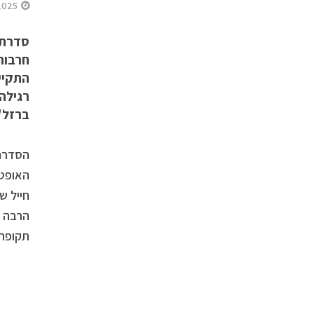
2025
סדרת 
התקיי
רגילה,
ברזל" 
הסדרה 
האופטי
חייל ש
הרבה י
תקופתנ