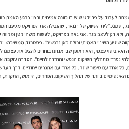
לבד ולחוט
מחה לעבוד על פרויקט שיש בו כוונה אמיתית ורצון ברגע האמת כוו
, סמנכ”לית השיווק של רנואר, שהובילה את הפרויקט מטעם המות
 ולא רק לעצב בגד. אני גאה בפרויקט, לעשות משהו קטן ומקווה שח
ווה שיגיע השינוי האמיתי וכולם כאן נרגשים”. פסטרנק ממשיכה: “ה
 היא ביטוי עצמי, היא האופן שבו אנחנו בוחרים להציג את עצמנו ל
תי נפרד מתהליך השיקום הנפשי והחזרה לחיים”. הסדרה עוקבת 
, כל אחד עם סיפור שונה, כל אחד עם אתגרים ייחודיים. דרך העדש
 האינטימיים ביותר של תהליך השיקום. הפחדים, הייאוש, התקוות, ה