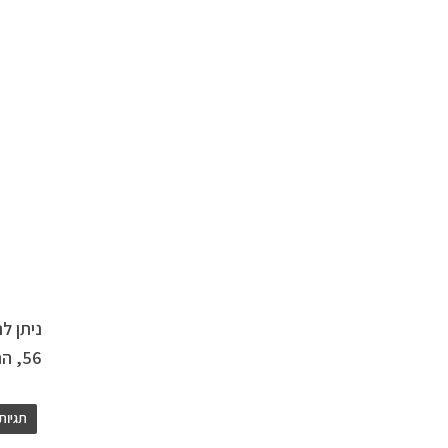
ניתן ל
56, הרצליה פיתוח.
תגיות