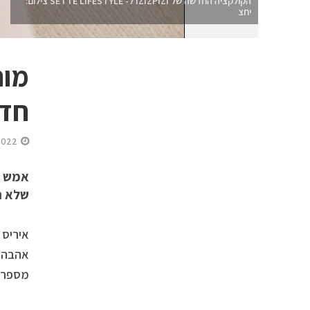
הקולקציה החדשה של IZIZPIZI ל- SETTE LIFESTYLE צילום:
יחצ
חד
2022
שלא נ
איריס 
אהבה מ
מספרת,