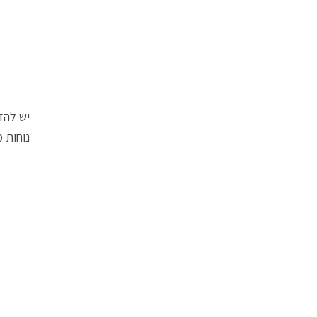
יש להד
נוחות מ