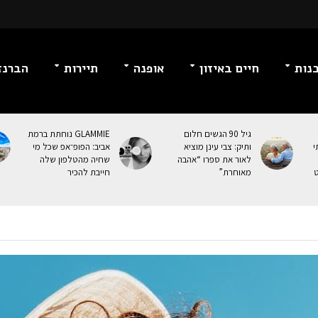
נות
חיים באיזון
אופנה
תיירות
הברנז
גיל 90 הגשים חלום
GLAMMIE נוחתת ברמת
י
ותיק: צבי עינן מוציא
אביב: הפופ־אפ שכל מי
לאור את ספרו “אהבה
שחיה מהטלפון שלה
ט
מאוחרת”
חייבת להכיר