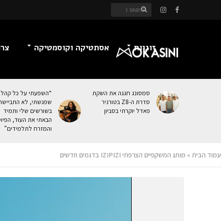
זוגיות
אסתטיקה וקוסמטיקה
צרכ
סמסונג חגגה את השקת
“השפעתי על כל קהל
סדרת ה-Z8 בטורניר
שפגשתי, לא התביישת
פאדל יוקרתי בסביון
בשורשים שלי ותמיד
הבאתי את העוּד, הפיו
והמזרח לתלמידים”
עמוד הבית
»
מותג המשקפיים הצרפתי IZIPIZI‏ בדגמים חדשים