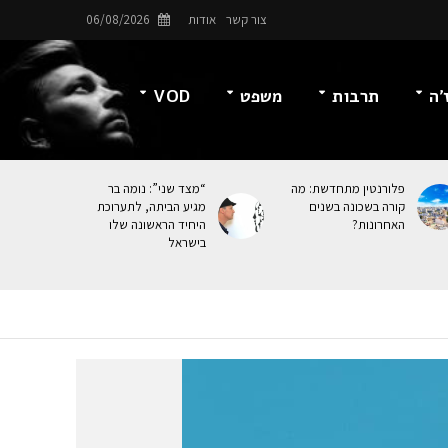
צור קשר
אודות
06/08/2026
’ה
תרבות
משפט
VOD
פלורנטין מתחדשת: מה
“מצד שני”: נומה בר
קורה בשכונה בשנים
מגיע הביתה, לתערוכת
האחרונות?
היחיד הראשונה שלו
בישראל