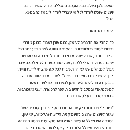
מעט…לכן בשלב הבא הוקמה המכללה, כדי להכשיר הרבה
יועצים שיוכלו לעזור לכל מי שצריך לעזור לו במדינה בנושא
הזה”.
לימוד מהשטח
כדי להבין את הדברים לעומק, נכנס אורן לעבוד בבנק מזרחי
טפחות למשך כשלוש שנים. “המטרה הייתה לצבור ידע רחב ככל
הניתן בתחום, שככל שהעמקתי בו יותר גיליתי כמה הסתעפויות
יש בו וכמה עוד יש לי ללמוד, אבל מהר מאוד הגעתי למצב שבו
אפילו למנהלים שלי לא היו תשובות לכל מה שרציתי לדעת והייתי
צריך למצוא את התשובות בעצמי”. לאחר מספר שנות עבודה
בבנק הוא החליט שהגיע הזמן לצאת החוצה לפתוח משרד
למשכנתאות ובמקביל הקים בית ספר להכשרת יועצי משכנתאות
– פוקוס מרכז ידע למשכנתאות.
“כיום אני מפתח ומדייק את התחום המקצועי דרך קורסים שאני
עושה ליועצים שרוצים להעמיק את הידע השתלמויות, ימי עיון.
המטרה היא שכלל היועצים בארץ שהיו מקצועיים ברמה הגבוהה
ביותר שאפשר ושכלל הלווים בארץ יקבלו את המשכנתא הכי