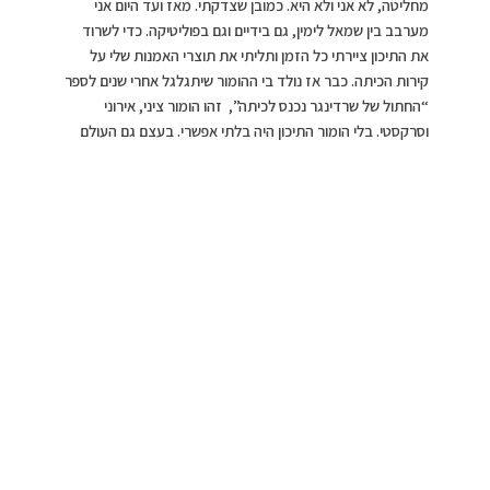
מחליטה, לא אני ולא היא. כמובן שצדקתי. מאז ועד היום אני
מערבב בין שמאל לימין, גם בידיים וגם בפוליטיקה. כדי לשרוד
את התיכון ציירתי כל הזמן ותליתי את תוצרי האמנות שלי על
קירות הכיתה. כבר אז נולד בי ההומור שיתגלגל אחרי שנים לספר
“החתול של שרדינגר נכנס לכיתה”, זהו הומור ציני, אירוני
וסרקסטי. בלי הומור התיכון היה בלתי אפשרי. בעצם גם העולם
כולו היה בלתי אפשרי, והחיים בו. למדתי במגמה ביולוגית ומכאן
ההתעניינות שלי במדעים, בבעלי חיים ובחתולים”.
שירות צבאי ופיתוח תפיסת עולם
“בשירות הצבאי הייתי עיתונאי צבאי במשך שלוש שנים וחצי.
בתפקיד זה נכנסתי ללבנון במלחמת לבנון הראשונה. הייתי
בסיורים ובמארבים בעיר צור ובאגם קרעון בחזית המזרחית מול
הסורים, וראיתי מעט מלחמה. בעולם המטורף הזה, ובמיוחד
בישראל הקטנה והאהובה שלנו, כשכל כמה זמן מלחמות פורצות,
צריך איכשהו לשמור על פרופורציות ועל מצב רוח טוב. אף אחד
לא יצליח לשכנע אותי שיש מצב כלשהו שהוא רציני מכדי לצחוק
בו. מי שאומר לי לא לצחוק מצחיק אותי”.