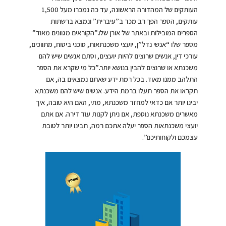
העותקים של המהדורה הראשונה, עד כה נמכרו מעל 1,500
עותקים, הספר הפך רב מכר ב”עיברית” ונמצא ברשתות
הספרים המובילות ובאתר של אורן שלו.”הקוראים מגוונים מאוד”
מספר שלו “אנשי נדל”ן, יועצי משכנתאות, סוכני ביטוח, מתווכים,
עורכי דין, אנשים שרוצים להיות יועצים, וסתם אנשים שיש להם
משכנתא או שרוצים להבין בנושא יותר.”כל מי שקרא את הספר
התלהב ממנו מאוד. בכל רמת ידע שאתם נמצאים בה, אם
תקראו את הספר תעלו ברמת הידע. אנשים שיש להם משכנתא
יבינו יותר אם כדאי למחזר משכנתא, מתי, האם היא טובה, איך
מאשרים משכנתא נוספת, אם ניתן לקנות עוד דירה. אם אתם
יועצי משכנתאות הספר יעלה אתכם רמה, תבינו יותר לטובת
עצמכם ולקוחותיכם”.