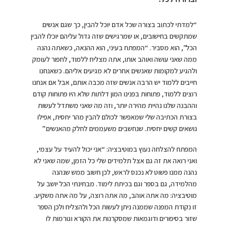
“למדתי לכתוב בצורה שכל אדם יוכל להבין, כך שגם אנשים
שמתקשים בחישובים, או שמרגישים שזה גדול עליהם יוכלו להבין
הכל”, הוא מסביר. “המפתח בעיני, הוא ההנאה, כשאתה נהנה
ממה שאני עושה ואוהב אותו, אתה מצליח ללמוד, לחפור לעומק
ולהגיע למקומות שאנשים אחרים לא מגיעים אליהם. כשאנחנו
חייבים ללמוד יש הרבה אנשים שזה מכבה אותם, אבל אם אנחנו
רוצים ללמוד, פתוחות בפנינו המון דלתות שלא היו פתוחות קודם
וההבנה שלנו נהיית מהירה יותר, וזה מה שאני משתדל לעשות
בצורת הכתיבה שלי שמאפשר לכולם להבין מהר יחסית, אפילו
נושאים קשים יחסית. שנחשבים משעממים לחלק מהאנשים”
המפתח להצלחה נעוץ במוטיבציה: “אני יכול להעיד על עצמי,
ואני רואה את זה גם אצל תלמידים שלי כל הזמן, שמה שאני לא
נהנה ממנו פשוט לא נכנס לראש, לכן חשוב ממש שנהנה
מהלמידה, גם בספר וגם בכיתת לימוד. מבחינתי הכל יושב על
מוטיבציה: מה אתה אוהב, מה אתה רוצה, על מה אתה משקיע.
זו נקודת המפנה שממנה ניתן לעשות הכל ולהצליח ולכן הספר
שזור בסיפורים ודוגמאות שמסקרנות את הקורא וגורמות לו