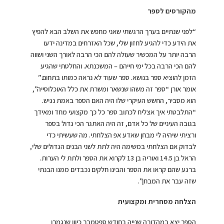
מהקורסים לספר
“לפני שנתיים בערך הרגשתי שאני מחפש את השלב הבא להפיץ
את הידע כדי להגיע לחזון שלי, שכל האזרחים במדינה ידעו
הרבה יותר על המכשיר שעולה להם הכי הרבה לאורך השני ושווה
להם הכי הרבה בכל ימי חייהם – המשכנתא. והחלטתי שהגיע
הזמן להוציא ספר בנושא. ספר שעוד לא נראה כמותו בתחום.”
אומר אורן “ספר זה משהו שנשאר ומשרת את כלל האוכלוסייה”,
הוא מסביר, החשש העיקרי שלו היה האם הספר באמת נגיש.
“התלבטתי איך אצליח לכתוב ספר כל כך מקצועי מחד ומאידך
בגובה העיניים של כל אדם, זה היה האתגר הכי גדול בספר
ורציתי שיהיה לי מבחן שאדע אפ הצלחתי. מה שעשיתי כדי
לבדוק אם הצלחתי במשימה היה לתת לשני הבנים הגדולים שלי,
הראל בן 14.5 ואוריה בן 13 לקרוא את הספר ולתת לי הערות.
ברגע שהם קראו את הספר והבינו חלקים נכבדים ממנו הבנתי
שזה עבר את המבחן”.
הצלחה מסחרית ומקצועית
הספר יצא במהדורה שנייה בחודש ספטמבר כיוון שנגמרו