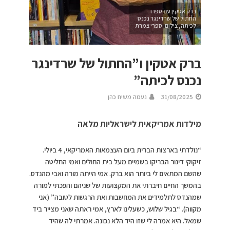
ברק אטקין עם ספרו
החתול של שרדינגר נכנס
לכיתה, צילום: ספרי צמרת
ברק אטקין ו”החתול של שרדינגר
נכנס לכיתה”
31/08/2025
נעמה משיח כהן
מילדות אמריקאית לישראליות מלאה
“נולדתי בארצות הברית ביום העצמאות האמריקאי, 4 ביולי.
זיקוקי דינור הבריקו בשמיים מעל בית החולים ואמי החליטה
שהשם המתאים לי ביותר הוא ברק. אמי הייתה מורה ואבי מהנדס.
בהמשך החיים חיברתי את המקצועות של שניהם והפכתי למורה
שמהנדס לתלמידים את המחשבות ואת הרגשות לטובה” (אני
מקווה). “בגיל שלוש, כשעלינו לארץ, אמי ראתה שאני מצייר ביד
שמאל. היא אמרה לי שזו היד הלא נכונה. אמרתי לה שהיד