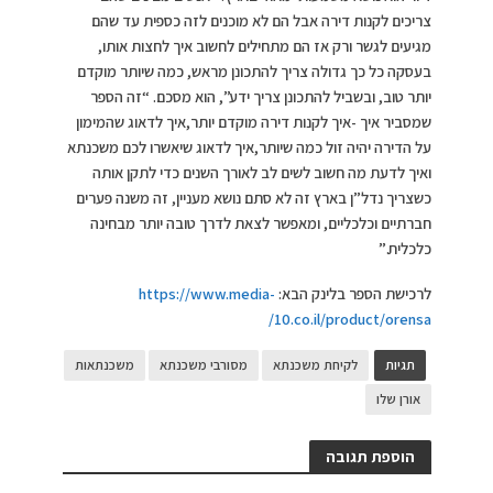
צריכים לקנות דירה אבל הם לא מוכנים לזה כספית עד שהם
מגיעים לגשר ורק אז הם מתחילים לחשוב איך לחצות אותו,
בעסקה כל כך גדולה צריך להתכונן מראש, כמה שיותר מוקדם
יותר טוב, ובשביל להתכונן צריך ידע”, הוא מסכם. “זה הספר
שמסביר איך -איך לקנות דירה מוקדם יותר,איך לדאוג שהמימון
על הדירה יהיה זול כמה שיותר,איך לדאוג שיאשרו לכם משכנתא
ואיך לדעת מה חשוב לשים לב לאורך השנים כדי לתקן אותה
כשצריך נדל”ן בארץ זה לא סתם נושא מעניין, זה משנה פערים
חברתיים וכלכליים, ומאפשר לצאת לדרך טובה יותר מבחינה
כלכלית.”
לרכישת הספר בלינק הבא:
https://www.media-
10.co.il/product/orensa/
תגיות
לקיחת משכנתא
מסורבי משכנתא
משכנתאות
אורן שלו
הוספת תגובה