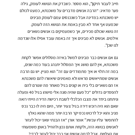
חייב לעבור תיקון”, הוא מספר. כשבדק את הנושא לעומק, גילה
פער מדאיג: “הרבה אנשים מדברים על משכנתא, כמעט לכולם
יש משכנתא במדינה אבל כשנכנסים עמם לעומק מבינים
שכמעט אף אחד לא מבין באמת את הנושא הזה לעומק.
זה נושא שכולם מכירים, אך כשמעמיקים בו אנשים נשארים
אילמים. אנשים לא מבינים איך זה באמת עובד אפילו אלו שנדמה
לנו שכן”.
גם אם אנשים כבר מבינים למשל באיזה מסלולים אפשר לקחת
משכנתא, אין להם מושג איך המסלול יתנהג בעוד כמה שנים,
במה זה תלוי או איך מתמודדים עם זה” הוא מציין. יש גם הרבה
אנשים שמתייאשים מראש ולא מאמינים שיאשרו להם משכנתא
אז הם נשארים בלי בית או קונים בגיל מאוחר מה שגורם להם
להפסדים גדולים “כל פעם שהיה פונה אלי מישהו בגיל 40 ומעלה
וניתחנו ביחד את מצבו הכלכלי לטובת רכישת הדירה הייתי רואה
שאם הוא היה רוכש דירה בגיל צעיר יותר, היום היה לו כבר נכס
מניב והוא יכל לרכוש נכס יקר הרבה יותר ממה שהוא נאלץ
להתפשר עליו עכשיו.” אומר אורן “אז הבנתי שאני יכול לעזור
לאנשים בנושא הזה, ולקחת אותם נכון ולהוזיל באופן משמעותי
את העלויות, אבל לכמה אנשים אני כבר יכול לעזור לבדי?