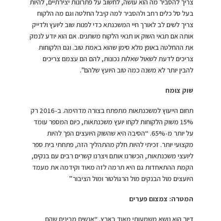
צריך להסביר מה הוא עושה, לחשוב על פתרונות יצירתיים, להיות
בעל סל כלים רחב ולהסביר למה קיבל החלטה וגם מה הלקוח
צריך לשים לב לאורך חיי המשכנתא כדי לפנות שוב ליועץ ולדייק
אותה אם תנאי השוק או תנאי הלקוח משתנים. אם הוא יודע לנמק
את ההחלטה באופן מלא סימן שהוא באמת טוב. וגם הלקוחות
צריכים לדעת לשאול שאלות נכונות, להם הם עצמם צריכים
להבין יותר לא משנה כמה טוב היועץ שלהם”.
שוק צומח
תחום הייעוץ למשכנתאות מתפתח בצורה מדהימה. ב-2016 רק
15% משוק הלקוחות לקחו יועץ משכנתאות, כיום המספר עומד
על יותר מ-65%. “הסיבה היא שהשוק היועצים הפך להיות
מקצועי יותר. זכיתי להיות חלק מהתהליך הזה, פתחתי בית ספר
ליועצי משכנתאות, הכשרנו אותם ויצרנו קשרים רבים עם בנקים,
הקמת ההתאחדות גם היא תרמה לזה מאוד וקידמה את מעמד
היועצים מול הבנקים מול הרגולטור ומול הציבור”
המטרה: צמצום פערים
דיור הוא נושא משמעותי מאוד בארץ. “אנשים מבינים שהם