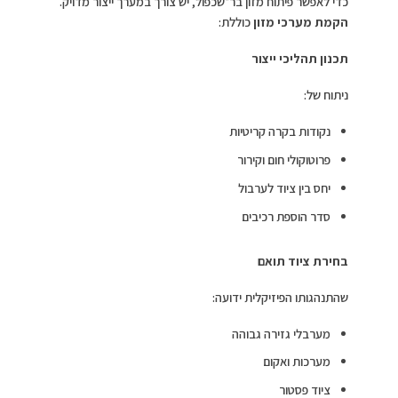
כדי לאפשר פיתוח מזון בר־שכפול, יש צורך במערך ייצור מדויק.
הקמת מערכי מזון
כוללת:
תכנון תהליכי ייצור
ניתוח של:
נקודות בקרה קריטיות
פרוטוקולי חום וקירור
יחס בין ציוד לערבול
סדר הוספת רכיבים
בחירת ציוד תואם
שהתנהגותו הפיזיקלית ידועה:
מערבלי גזירה גבוהה
מערכות ואקום
ציוד פסטור