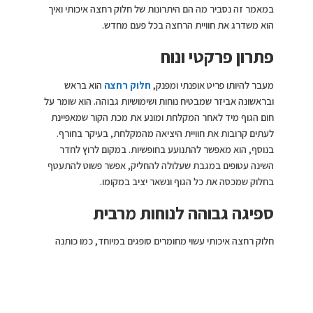
במאמר זה נסביר מה הם היתרונות של חלוק רחצה איכותי ואיך
הוא משדרג את חוויית הרחצה בכל פעם מחדש.
פתרון פרקטי ונוח
מעבר להיותו פריט אופנתי ומפנק,
חלוק רחצה
הוא בראש
ובראשונה אביזר שמבטיח נוחות ושימושיות גבוהה. הוא שומר על
חום הגוף מיד לאחר המקלחת ומונע את מכת הקור שמאפיינת
לעתים קרובות את חוויית היציאה מהמקלחת, בעיקר בחורף.
בנוסף, הוא מאפשר להתנועע בחופשיות. במקום לרוץ לחדר
השינה עטופים במגבת שעלולה להחליק, אפשר פשוט להתעטף
בחלוק שמכסה את כל הגוף ונשאר יציב במקומו.
ספיגה גבוהה לנוחות מרבית
חלוק רחצה איכותי עשוי מחומרים סופגים במיוחד, כמו כותנה
רכה או במבוק טבעי. בזכותם, הטיפות נעלמות במהירות, והגוף
נשאר יבש בתוך דקות. זהו יתרון גדול בעיקר בחורף, כאשר
היציאה מהמקלחת עלולה להיות חוויה פחות נעימה. חלוק איכותי
מחליף בקלות מגבת רגילה ומעניק תחושה של פינוק מתמשך.