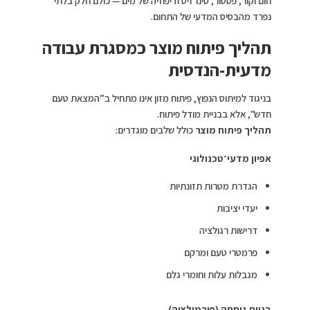
חום וקור, פסטור, סינרזיס ודיפוזיה של מים — כולם חלק בלתי
נפרד מהבסיס המדעי של התחום.
תהליך פיתוח מוצר כמסגרת עבודה
מדעית-הנדסית
בניגוד למיתוס הנפוץ, פיתוח מזון אינו מתחיל ב”המצאת טעם
חדש”, אלא בבניית מודל פיתוח.
תהליך פיתוח מוצר
כולל שלבים מוגדרים:
אפיון מדעי־טכנולוגי
הגדרת מטרות תזונתיות
יעדי יציבות
דרישות רגולציה
פרמטרי טעם ומרקם
מגבלות עלות וחומרי גלם
בניית נוסחה (פורמולציה)