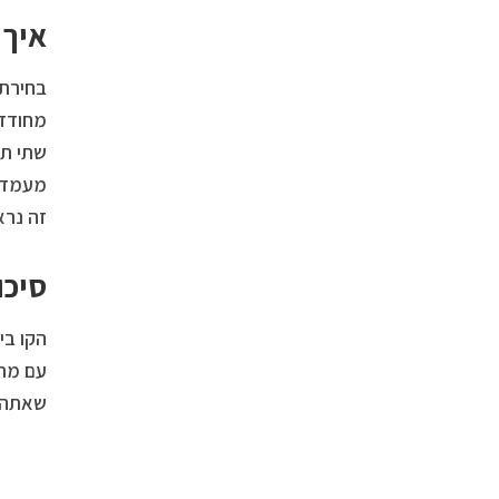
איך 
בחירת 
מחודד 
שתי תס
מעמד ב
זה נראה
סיכו
הקו בי
עם מרא
שאתה 