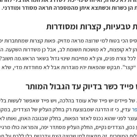
 הן כשרות וכשתצא איתן מהמספרה תראה מסודר ומודרני.
 טבעיות, קצרות ומסודרות
יס הכי בטוח למי שרוצה מראה מדויק. פאות קצרות שמתחברות יפה
 הן לא קופצות, לא מושכות תשומת לב, אבל כן משדרות השקעה. הי
כל צורת פנים, והן לא מחייבות שינוי גדול בשאר הראש.מה חשו
קצר”. תבקש שהפאות יהיו מוגדרות אבל לא מחודדות מדי, שלא 
 פייד כשר בדיוק עד הגבול המותר
של פיידים יש פייד שלא עומד בהלכה, ויש פייד שאפשר לעשות בלי
פר
עדין, כי זו הדרגה שמבוצעת רק בחלק העליון של הצדדים, במקו
וצר לפני שהוא נכנס לאזור הפאות, בחלק שבגובה האוזן, ואותו 
נכון, הצדדים נקיים, החלק העליון מסתדר יפה, והמראה כולו מרגיש 
ות המותרים. זה מתאים למי שרוצה קצת עדכניות בלי ללכת על ת