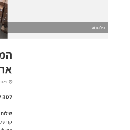
צילום: ai
המד
אחר
2025
למה לב
שילוח 
קריטי.