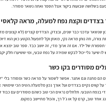
עם בשלושה שבועות ביקור אצל הספר ואתה נשאר מסודר.
בצדדים וקצת נפח למעלה, מראה קלאסי
ון שנשאר עדכני כבר שנים, ובצדק. הצדדים קצרים (לא קצוצים מ
ת צורה, וזה נותן מראה נקי, מאוזן וקל לתפעול.הקטע כאן הוא דיו
תספורת של ילד. אם זה ארוך מדי, זה יושב כבד. ספר טוב ימצא א
 לו שיער גלי יכול לבקש שמירה על נפח טבעי, ומי ששיערו חלק יקבל
ים מסודרים בקו כשר
 הם מתנה וגם אתגר. אפשר לשמור על מראה כשר ומסודר בלי “ל
על קווים נקיים בצדדים ועל אורך נכון מלמעלה.הטיפ הכי שימושי: 
די בנפח הטבעי. תלתלים נראים הכי טוב כשהם מסודרים עם כבוד 
נג אחד טוב, קרם קל או ג׳ל רך, והכול מתיישב במקום.