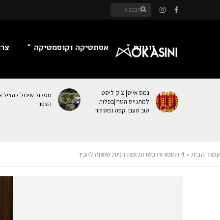
זוגיות
אסתטיקה וקוסמטיקה
צרכ
נמס אייס| צ’ק ליסט
מסלול שיכול להציל א
למתגייס הטרי|בפלות
הצפון
טוב טעם |קפה נמס קר
עמוד הבית
»
4 תספורות כשרות ומודרניות ששווה להכיר