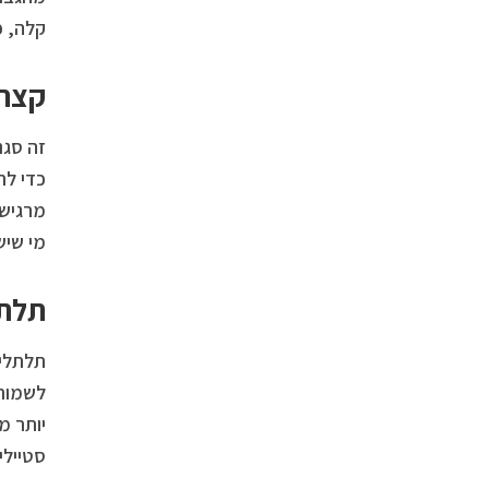
קלה, פ
קצר 
זה סגנ
כדי לת
מרגיש 
מי שיש
תלתל
תלתלים
לשמור 
יותר מ
סטיילי