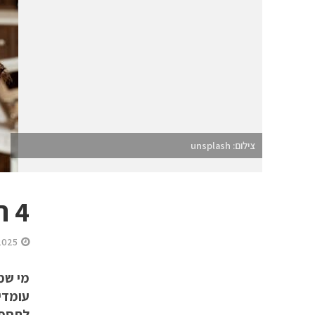
צילום: unsplash
4 תספורות כשרות ומודרניות ששווה להכיר
2025
מי שמ
עומדים
לתספו