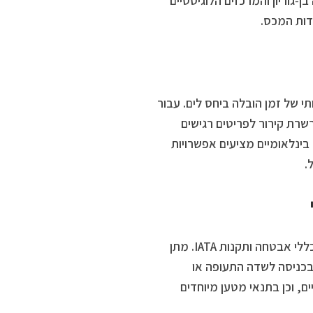
‑גוריון והמרכזים הלוגיסטיים
דות המכס.
י של זמן הובלה ביחס לים. עבור
שרת קירור לפריטים רגישים
בינלאומיים מציעים אפשרויות
.
ניהול משלוח אווירי בישראל מחייב התמצאות בדרישות מכס, רישוי יצוא, כללי אבטחה ותקנות IATA. מתן
ת מעיכובים בכניסה לשדה התעופה או
, וכן בתנאי מטען מיוחדים