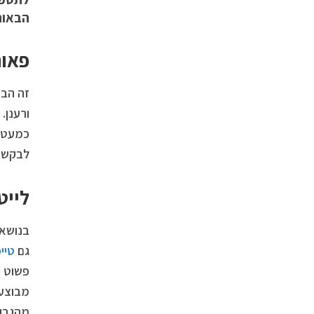
הבאות
פאות
זה הבס
ורענן.
כמעט ל
לבקש “
לייט
בנושא 
גם
טיי
פשוט ע
מבוצע 
מהגבול