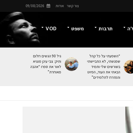
צור קשר
אודות
09/08/2026
’ה
תרבות
משפט
VOD
“השפעתי על כל קהל
גיל 90 הגשים חלום
שפגשתי, לא התביישתי
ותיק: צבי עינן מוציא
בשורשים שלי ותמיד
לאור את ספרו “אהבה
הבאתי את העוּד, הפיוט
מאוחרת”
והמזרח לתלמידים”