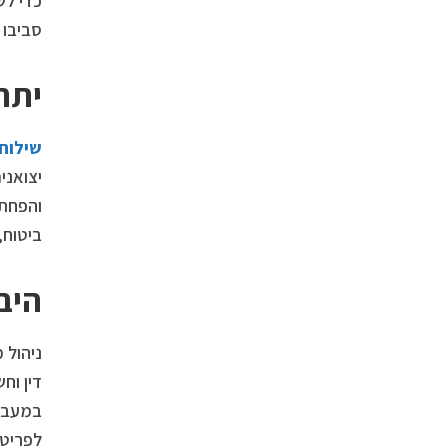
כדי לש
סביבו 
יתרו
שילוח 
יצואני
והפחתת
ביטוח,
היב
במעבר 
לפריטי