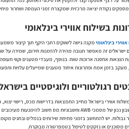
מור על רצף אספקה קצר ולהקטין את סיכוני האחסון. נמל התעופה בן
מספקים נקודת יציאה מרכזית שמקצרת זמני העמסה ושחרור מיחי
נות בשילוח אווירי בינלאומי
אווירי בינלאומי
מקנה גישה לשווקים רחבי היקף תוך קיצור משמעות
ם ישראלים זה מאפשר תגובה מהירה להזמנות חירום, שמירה על שר
 הוצאות אחסנה ארוכות טווח. בנוסף, מעבדי מטענים וקווי תעופה 
 מעקב בזמן אמת ופתרונות איחוד מטענים שמייעלים עלויות ותפעול
טים רגולטוריים ולוגיסטיים בישראל
דין וחשבון נכון של מסמכי AWB וחשבוניות מס חשוב להימנעו
גבולות. יש להתחשב בזמני פתיחת שירותים בנמלים ובחגים מקומיים
ם מסוכנים או נזקקים לטיפול בטמפרטורה מבוקרת.