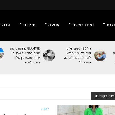
נות
חיים באיזון
אופנה
תיירות
הברנז
גיל 90 הגשים חלום
GLAMMIE נוחתת ברמת
י
ותיק: צבי עינן מוציא
אביב: הפופ־אפ שכל מי
לאור את ספרו “אהבה
שחיה מהטלפון שלה
ט
מאוחרת”
חייבת להכיר
פנה בקורונה
אופנה