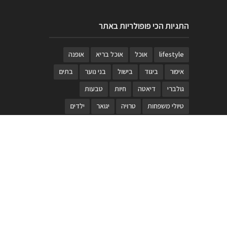
התגיות הכי פופולריות באתר
lifestyle
אוכל
אוכל בריא
אופנה
איפור
ביגוד
בישול
בני נוער
בתים
גולברי
דיאטה
חיות
טבעות
טיולי משפחות
טרויה
יגואר
ילדים
לנד רובר
מוזאון
מוזיקה
מטבחים
מכירות
משחק
משחקי קופסא
מתכונים
נעלים
סטייל
סטימצקי
סיורים
ספארי
עיצוב
עיצוב בית
פורים
פנים
פסטיבל דרום אדום
קוסמטיקה
קוסקוס
ריהוט
רכבים
תיירות
תיקים
תכשיטי יוקרה
תכשיטים