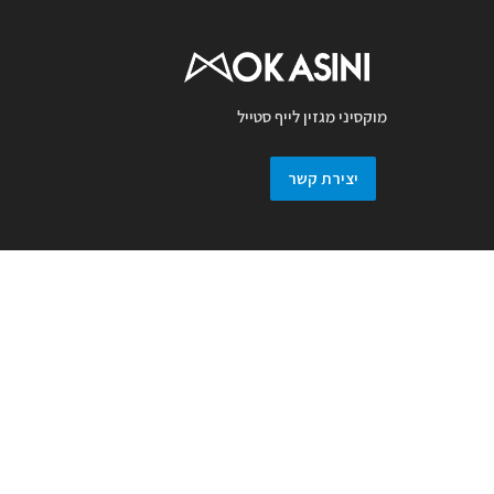
מוקסיני מגזין לייף סטייל
יצירת קשר
מגזין מוקסיני מכבד זכויות יוצרים ועושה מאמץ
לאתר את בעלי זכויות בצילומים המגיעים
למערכת. אם זיהיתם בפרסומנו צילום אשר יש
לכם זכויות בו, אתם רשאים לפנות אלינו ולבקש
לחדול מהשימוש באמצעות מייל :
prmokasini@gmail.com