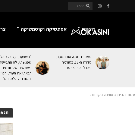
זוגיות
אסתטיקה וקוסמטיקה
צרכ
סמסונג חגגה את השקת
“השפעתי על כל קהל
סדרת ה-Z8 בטורניר
שפגשתי, לא התביישת
פאדל יוקרתי בסביון
בשורשים שלי ותמיד
הבאתי את העוּד, הפיו
והמזרח לתלמידים”
עמוד הבית
»
אופנה בקורונה
תגאו