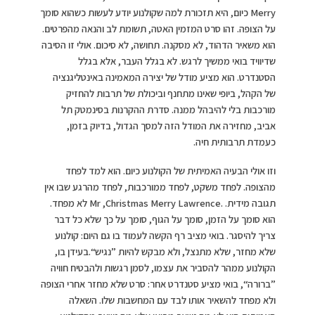
Merry כיום, היא תזכורת למה שקולנוע יודע לעשות כשהוא סומך
על הצופה. זהו סרט המזמין האטה, תשומת לב והנאה מהפרטים.
הוא משאיר הדהוד, לא מסקנה. תחושה, לא סיכום. אולי זו הסיבה
שדיוויד בואי ממשיך לרגש. לא בגלל העבר, אלא בגלל
הסטנדרט. הוא מציע מודל של יצירה המאמינה באינטליגנציה
של הקהל, ביופי שאינו מתחנף וביכולת של תרבות להחזיק
מורכבות בלי להיבהל ממנה. סדרת ההקרנות בסינמטק תל
אביב, מחזירה את המודל הזה למסך הגדול, בדיוק בזמן,
כעמדת תרבותית חיה.
וזו אולי הבעיה האמיתית של הקולנוע כיום. הוא למד לפחד
מהצופה. לפחד משקט, לפחד ממורכבות, לפחד מהרגע שבו אין
תגובה מידית. .Mr ,Christmas Merry Lawrence לא מפחד.
הוא סומך על הזמן, סומך על הגוף, סומך על כך שלא כל דבר
צריך להיסגר. בואי מציב רף הקשה לעמוד בו גם היום: קולנוע
שלא מחזר, שלא מתנצל, ולא מבקש להיות ”נגיש“.בעידן בו,
הקולנוע ממהר להסביר את עצמו, לסמן רגשות ולהבטיח חוויה
”ברורה“, בואי מציע סטנדרט אחר: סרט שלא מחזר אחרי הצופה
ולא מפחד להשאיר אותו לבד עם המחשבות שלו. השאלה