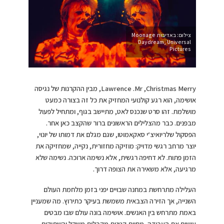
צילום: באדיבות Moonage
Daydream, Universal
Pictures
Lawrence .Mr ,Christmas Merry, מבין ההקרנות של נגיסה
אושימה, הוא רגע קולנועי המחזיק את כל זה בצורה כמעט
מושלמת. זהו סרט שנכנס לאט, מתיישב בגוף, ומתחיל לפעול
מבפנים. כבר מהצלילים הראשונים ברור שהקצב כאן אחר.
הפסקול שלריואיצ‘י סאקאמוטו, שגם מגלם את דמותו של יונוי,
יוצר מרחב רגשי מדויק: מוזיקה מחזורית, נקייה, שמחזיקה את
הזמן פתוח. לא דחיפה רגשית, אלא נשימה ארוכה. נשימה שלא
מרגיעה, אלא משאירה את הצופה דרוך.
העלילה מתרחשת במחנה שבויים יפני בזמן מלחמת העולם
השנייה, אך הזירה הצבאית משמשת בעיקר כתירוץ. מה שמעניין
באמת מתרחש בין האנשים. אושימה בונה עולם שבו מבטים
עושים את העבודה, מחוות קטנות מקבלות משקל והשתיקות