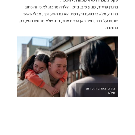
ברנדן פרייזר, מגיע שוב. בזמן. הילדה מחכה. לא כי זה כתוב
בחוזה, אלא כי בפעם הקודמת הוא גם הגיע. וכך, מבלי שאיש
יחתום על דבר, נוצר כאן הסכם אחר, כזה שלא מבטיח רגש, רק
התמדה.
צילום: באדיבות פורום
פילם
>>>תחזית ינואר 2026…
״רגשות להשכרה״, אינו מתעניין באמת בשאלה מהו רגש, אלא