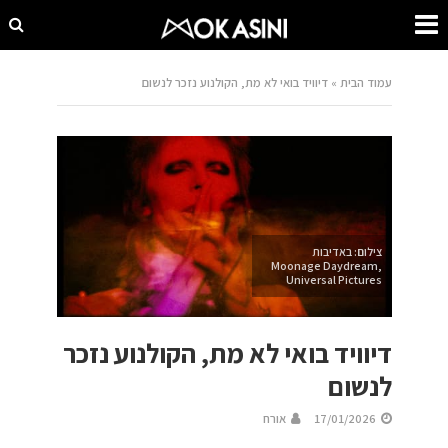
עמוד הבית
»
דיוויד בואי לא מת, הקולנוע נזכר לנשום
צילום: באדיבות
Moonage Daydream,
Universal Pictures
דיוויד בואי לא מת, הקולנוע נזכר
לנשום
17/01/2026
אורח