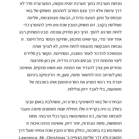
נוכחות מערבית בתוך מערכת יפנית נוקשה, המערערת סדר לא
דרך עימות אלא דרך עצם הסירוב להתכווץ. משחקו של בואי
מבוסס על מינון. תנועה מדודה, הבעות מצומצמות, שליטה
מוחלטת בקצב. זהו משחק המבין שכח אינו חייב להתפרץ כדי
להיות מורגש. להפך. הרוך כאן מחזיק עוצמה. מבט המוחזק רגע
אחד יותר מדי, גוף שאינו מתכווץ, שתיקה המסר בתל היסגר. זו
נוכחות המבקשת מהצופה להיות איתה, לא לצרוך אותה
וממשיכה להדהד לאחר הסצנה, מסתיימת. הקשר בין סליירס
ליונוי מתפתח דרך מבטים והכרה הדדית. אין כאן פתרונות
מהירים ואין צורך להגדיר את המתח. הוא פשוט מתקיים. אושימה
נותן למרחב הזה להישאר פתוח, טעון, חי. הדינמיקה ביניהם
יוצרת ציר רגשי המניע את הסרט ומטעין אותו בשכבות של
משמעות, בלי לאבד דיוק וצלילות.
הבחירה של בואי להשתתף בסרט זה, משתלבת באופן טבעי
בשלב בו היה בקריירה שלו. תחילת שנות השמונים סימנה מעבר
לנוכחות מודעת, כזו המשתמשת בגוף ככלי תרבותי. פחות
תחפושות, פחות הצהרות, יותר דיוק. אושימה מזהה איכות זו
ומשתמש בה בחוכמה, כחלק מסרט המבין שכח אמיתי פועל דרך
הקשבה ולא דרך שליטה.הצפייה ב־Lawrence .Mr ,Christmas