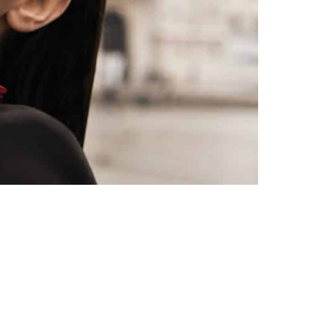
משקפי מותג LGR
קולקציית המותגים הבינלאומיים באתר אונליין
אירוקה דולצ'ה גבאנה צילום- יונתן וייצמן
קול