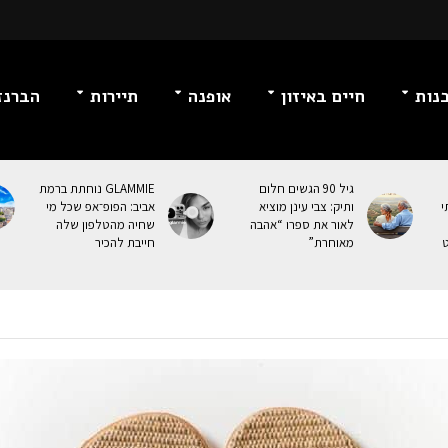
נות
חיים באיזון
אופנה
תיירות
הברנז
גיל 90 הגשים חלום
GLAMMIE נוחתת ברמת
י
ותיק: צבי עינן מוציא
אביב: הפופ־אפ שכל מי
לאור את ספרו “אהבה
שחיה מהטלפון שלה
ט
מאוחרת”
חייבת להכיר