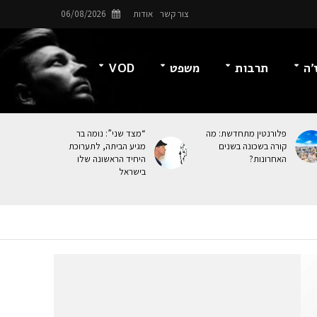
צור קשר
אודות
06/08/2026
’ה
תרבות
משפט
VOD
פלורנטין מתחדשת: מה
“מצד שני”: נומה בר
קורה בשכונה בשנים
מגיע הביתה, לתערוכת
האחרונות?
היחיד הראשונה שלו
בישראל