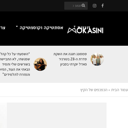
זוגיות
אסתטיקה וקוסמטיקה
צרכ
סמסונג חגגה את השקת
“השפעתי על כל קהל
סדרת ה-Z8 בטורניר
שפגשתי, לא התביישת
פאדל יוקרתי בסביון
בשורשים שלי ותמיד
הבאתי את העוּד, הפיו
והמזרח לתלמידים”
עמוד הבית
»
הכפכפים של הקיץ