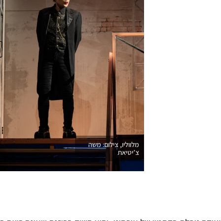
מלווליו, צילום: משה
צ’יטיאת