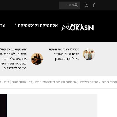
זוגיות
אסתטיקה וקוסמטיקה
צרכ
סמסונג חגגה את השקת
“השפעתי על כל קהל
סדרת ה-Z8 בטורניר
שפגשתי, לא התביישת
פאדל יוקרתי בסביון
בשורשים שלי ותמיד
הבאתי את העוּד, הפיו
והמזרח לתלמידים”
עמוד הבית
»
הלילה השנים עשר מאת וויליאם שייקספיר נוסח עברי: אהוד מנור | בימוי: ר