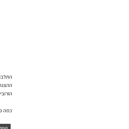
התלבוש
ההצגה 
הורובי
כמה פנ
תגיות