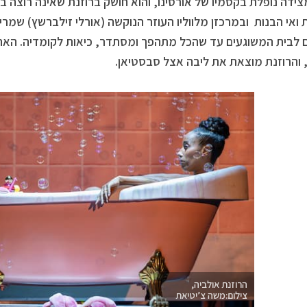
מצידה נופלת בקסמיו של אורסינו, והוא חושק ברוזנת שאינה רוצה 
 ואי הבנות ובמרכזן מלווליו העוזר הנוקשה (אורלי זילברשץ) שמריה
 לבית המשוגעים עד שהכל מתהפך ומסתדר, כיאות לקומדיה. האח
, והרוזנת מוצאת את ליבה אצל סבסטיאן.
הרוזנת אולביה,
צילום:משה צ’יטיאת