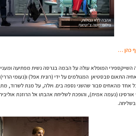
אהבה ללא גבולות,
צילום: משה צ’יטיאת
ף כהן …
השייקספירי המופלא עולה על הבמה בגרסה נשית מפתיעה ומעניי
ואחיה התאום סבסטיאן המגולמים על ידי (רונית אפל) ו(נעומי הררי)
ל אחד מהאחים סבור שהשני נספה בים. ויולה, על מנת לשרוד, מת
אורסינו (נעמה אמית), והופכת לשליחת אהבתו אל הרוזנת אולי
בשליחה.