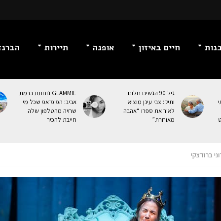
נות
חיים באיזון
אופנה
תיירות
הברנז
גיל 90 הגשים חלום
GLAMMIE נוחתת ברמת
י
ותיק: צבי עינן מוציא
אביב: הפופ־אפ שכל מי
לאור את ספרו “אהבה
שחיה מהטלפון שלה
ט
מאוחרת”
חייבת להכיר
וני ברודצקי