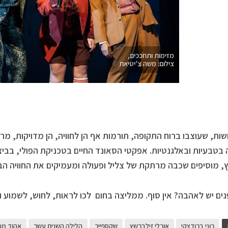
מזימות ותחככים,
צילום: משה צ’יטיאת
ות, שעוצבו ברוח התקופה, תורמות אף הן לחוויה, הן מדויקות, מ
בטבעיות ובאלגנטיות. אפקטי הסאונד החיים בטכניקת הפולי, בביצוע
ץ, מוסיפים שכבה מרתקת של צליל ופעולה ומעמיקים את החוויה הב
ים יש לאהבה? אין סוף. ממליצה בחום לכו לראות, לחוש, לשמוע וג
רוני ברודצקי
אורלי זילברשץ
שקספייר
הלילה השנים עשר
אהוד מנו