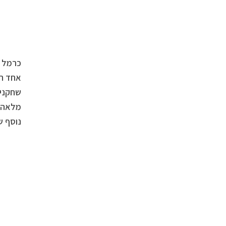
כרמל נ
אחד הד
שחקניו
מלאה, 
נוסף ש