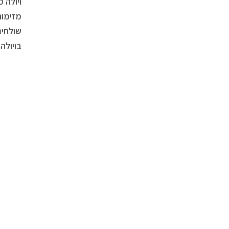
ויולה 
מזימות
שולחים
בויולה