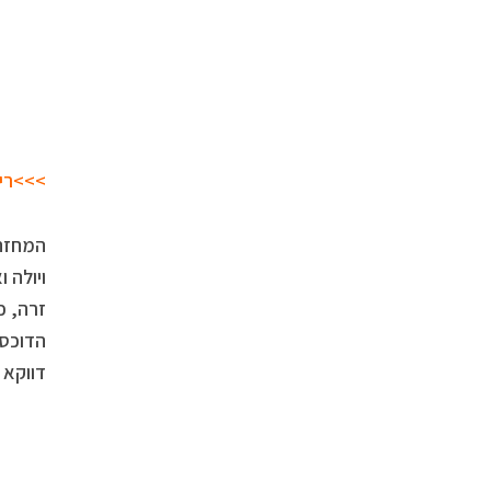
>>>רי
המחזה 
ויולה 
זרה, כ
הדוכס 
דווקא 