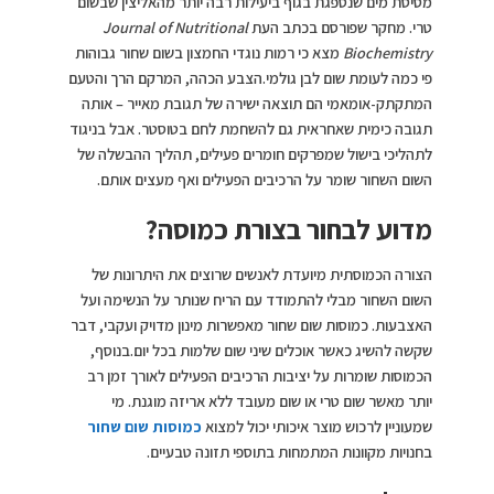
מסיסת מים שנספגת בגוף ביעילות רבה יותר מהאליצין שבשום
טרי. מחקר שפורסם בכתב העת
Journal of Nutritional
Biochemistry
מצא כי רמות נוגדי החמצון בשום שחור גבוהות
פי כמה לעומת שום לבן גולמי.הצבע הכהה, המרקם הרך והטעם
המתקתק-אומאמי הם תוצאה ישירה של תגובת מאייר – אותה
תגובה כימית שאחראית גם להשחמת לחם בטוסטר. אבל בניגוד
לתהליכי בישול שמפרקים חומרים פעילים, תהליך ההבשלה של
השום השחור שומר על הרכיבים הפעילים ואף מעצים אותם.
מדוע לבחור בצורת כמוסה?
הצורה הכמוסתית מיועדת לאנשים שרוצים את היתרונות של
השום השחור מבלי להתמודד עם הריח שנותר על הנשימה ועל
האצבעות. כמוסות שום שחור מאפשרות מינון מדויק ועקבי, דבר
שקשה להשיג כאשר אוכלים שיני שום שלמות בכל יום.בנוסף,
הכמוסות שומרות על יציבות הרכיבים הפעילים לאורך זמן רב
יותר מאשר שום טרי או שום מעובד ללא אריזה מוגנת. מי
שמעוניין לרכוש מוצר איכותי יכול למצוא
כמוסות שום שחור
בחנויות מקוונות המתמחות בתוספי תזונה טבעיים.