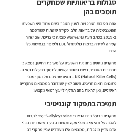
סגולות בריאותיות שמחקרים
תומכים בהן
אחת הסיבות המרכזיות לעניין הגובר בשום שחור היא השפעתו
הפוטנציאלית על בריאות הלב. סקירה שיטתית שפורסמה
ב-2019 בכתב העת
Nutrients
מצאה כי צריכת שום שחור
קשורה לירידה ברמות כולסטרול LDL ולשיפור בגמישות כלי
הדם.
מחקרים נוספים בחנו את השפעתו על מערכת החיסון. נמצא כי
תרכובות הגופרית בשום השחור עשויות לתמוך בפעילות תאי ה-
NK (Natural Killer Cells) – תאים שמגינים על הגוף מפני
פתוגנים ותאים חריגים. חשוב לציין שמדובר בממצאים מחקריים
ראשוניים, ואין לראות בהם תחליף לייעוץ רפואי מקצועי.
תמיכה בתפקוד קוגניטיבי
מחקרים בבעלי חיים הראו כי S-allylcysteine עשוי לתרום
להגנה על תאי עצב מפני עקה חמצונית. בעוד שהעדויות בבני
אדם עדיין מוגבלות, ממצאים אלו מעוררים עניין מחקרי רב