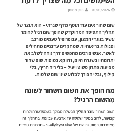
השימושים וכל מה שצריך לדעת
01/03/2026
תוכן ממומן
שום שחור אינו עוד תוסף מדף שגרתי – הוא תוצר של
תהליך התסיסה המדוקדק שהופך שום רגיל לחומר
עשיר בנוגדי חמצון, עם פרופיל טעמים מורכב
וסגולות בריאותיות שמחקרים עדכניים מתחילים
לאשר. אנשים רבים מחפשים דרך נוחה לשלב את
יתרונותיו בשגרת היום, ודווקא כמוסות שום שחור
מציעות פתרון פשוט ויעיל – בלי ריח חריף, בלי
קילוף, ובלי הצורך לבלוע שיני שום שלמות.
מה הופך את השום השחור לשונה
מהשום הרגיל?
השום השחור עובר תהליך הבשלה מבוקר בטמפרטורה ולחות
קבועות, לרוב במשך שלושה עד ארבעה שבועות. בתהליך זה
מצטברות רמות גבוהות של S-allylcysteine – תרכובת גופרית