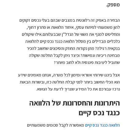
מספק.
הבחירה באפיק זה רלוונטית במצבים שבהם בעלי נכסים זקוקים
להון משמעותי לפיתוח עסקי, איחוד הלוואות או פתרון דחוף,
ומחליטים למנף את השווי של הנדל”ן שבבעלותם.אילו שיקולים
כלכליים מבדילים בין מסלול הלוואה כנגד נכס קיים להלוואה
בנקאית רגילה? מהן נקודות החוזק והסיכונים שחשוב להכיר
מבחינת ריביות וגמישות? וכיצד ניתן לקבל החלטה שקולה
שתוביל ליציבות פיננסית ולא לחוב מיותר?
אצל בינגו שירותי אשראי ומימון לכל מטרה, אנחנו מאמינים שידע
הוא הכלי החשוב ביותר לפני קבלת החלטה כזו, ובשורות הבאות
נרכז עבורכם את כל המידע שצריך לדעת על הנושא.
היתרונות והחסרונות של הלוואה
כנגד נכס קיים
הלוואה כנגד נכס קיים
מאפשרת לקבל סכומים משמעותיים
שמבוססים על שיעור המימון מתוך שווי הנכס, אבל היא טומנת