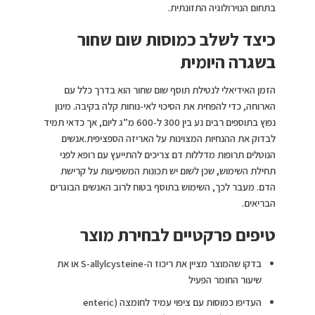
בתחום הנוירולוגיה התזונתית.
כיצד לשלב כמוסות שום שחור
בשגרה היומית
הזמן האידיאלי לנטילת תוסף שום שחור הוא בדרך כלל עם
הארוחה, כדי להפחית את הסיכוי לאי-נוחות קלה בקיבה. מינון
נפוץ בתוספים רבים נע בין 300 ל-600 מ”ג ליום, אך כדאי תמיד
לבדוק את ההנחיות המצוינות על האריזה הספציפית.אנשים
הנוטלים תרופות מדללות דם צריכים להתייעץ עם רופא לפני
תחילת השימוש, שכן לשום יש תכונות המשפיעות על קרישת
הדם. מעבר לכך, השימוש בתוסף בטוח לרוב האנשים הבוגרים
הבריאים.
טיפים פרקטיים לבחירת מוצר
בדקו שהמוצר מציין את ריכוז ה-S-allylcysteine או את
שיעור החומר הפעיל
העדיפו כמוסות עם ציפוי עמיד לחומצה (enteric