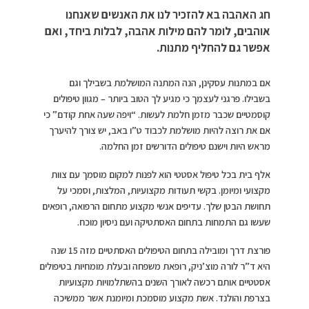
חג האהבה בא להזכיר לנו את האנשים שאנחנו
אוהבים, לומר להם מילות אהבה, לבלות ביחד, ואם
אפשר גם להחליף מתנות.
אם במתנות עסקינן, הנה המתנה המושלמת בשבילך וגם
בשבילו. פרגני לעצמך כי מגיע לך הטוב ביותר – מגוון טיפולים
קוסמטיים שכבר מזמן חלמת לעשות. “ויפה שעה אחת קודם” כי
אם את רוצה להיות מושלמת לכבוד ט”ו באב, יש צורך להיערך
מראש היות וישנם טיפולים הדורשים זמן החלמה.
אלף בית בכל טיפול אסטטי הוא לפנות למקום מוסמך עם צוות
מקצועי ומיומן. בקשי תעודות מקצועיות, המלצות, וסמכי על
תחושת הבטן שלך. עדיפים אנשי מקצוע מתחום הרפואה, רופאים
שעשו גם התמחות בתחום האסתטיקה ועם ניסיון מוכח.
פורצת דרך ומובילה בתחום הטיפולים האסתטיים מזה 15 שנה
היא ד”ר לורה מוצ’ניק, רופאת משפחה ובעלת מומחיות בטיפולים
אסטטיים אותם רכשה לאורך השנים בהשתלמויות מקצועיות
בצרפת והולנד. אשת מקצוע מוסמכת ומיומנת אשר ממשיכה