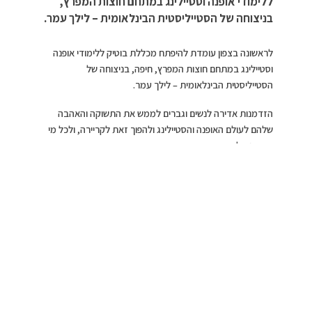
ללימודי אופנה וסטיילינג במתחם חוצות המפרץ,
בניצוחה של הסטייליסטית הבינלאומית – לילך עמר.
לראשונה בצפון עומדת להיפתח מכללת בוטיק ללימודי אופנה
וסטיילינג במתחם חוצות המפרץ, חיפה, בניצוחה של
הסטייליסטית הבינלאומית – לילך עמר.
הזדמנות אדירה לנשים וגברים לממש את התשוקה והאהבה
שלהם לעולם האופנה והסטיילינג ולהפוך זאת לקריירה, ולכל מי
שמעוניין להרחיב
את הידע באופן אישי ולעבור עם עצמו תהליך סטיילינג שיעניק לו
חשיפה לעולם האופנה, טרנדים, מעצבים, יצירת תדמית חדשה
וחוש סטיילינג
המאפיינים אותו באופן אישי וייחודי.
לילך עמר הינה סטייליסטית אישית, סטייליסטית ראשית להפקות
מסחריות ותצוגות אופנה, יועצת תדמית ללקוחות פרטיים
ועסקיים.