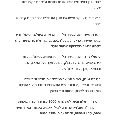
להתעדכן בחידושים הטכנולוגיים בתחום וליישמם בקליניקות
שלה.
אצל ד”ר מוצניק תמצאו את מגוון הטיפולים הרחב תחת קורת גג
אחת:
הסרת שיער,
עם מכשור הלייזר המתקדם בעולם. הטיפול דורש
מספר פגישות. כדי להגיע לט”ו באב עם עור חלק נקי משערות יש
לקבוע פגישה בקליניקה מבעוד מועד.
טיפולי לייזר,
עם מכשיר הלייזר Viora 30. לטיפול בבעיות
פיגמנטציה וכתמי עור, צלקות פוסט אקנה על הפנים, הגב
והכתפיים, וכן בעיות צלוליטיס.
המסת שומן
, באזור הצוואר המסגיר את גילה של האישה,
ובסנטר. טיפול יעיל ובטוח ללא התערבות כירורגית ע”י הזרקת
חומר הגורם לפירוק והמסת תאי השומן.
חומצה היאלורונית
, למעלה מ-1000 מזרקי חומצה ובוטוקס
הזריקה ד”ר מוצ’ניק עד היום למילוי קמטים במיוחד באזור האף
והפה, עיבוי שפתיים, הרמת גבות ופיסול הפנים.