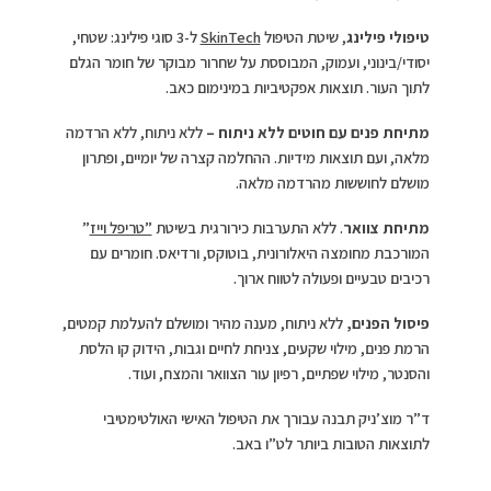
טיפולי פילינג
, שיטת הטיפול
SkinTech
ל-3 סוגי פילינג: שטחי,
יסודי/בינוני, ועמוק, המבוססת על שחרור מבוקר של חומר הגלם
לתוך העור. תוצאות אפקטיביות במינימום כאב.
מתיחת פנים עם חוטים ללא ניתוח –
ללא ניתוח, ללא הרדמה
מלאה, ועם תוצאות מידיות. ההחלמה קצרה של יומיים, ופתרון
מושלם לחוששות מהרדמה מלאה.
מתיחת צוואר
. ללא התערבות כירורגית בשיטת
”טריפל וייז
”
המורכבת מחומצה היאלורונית, בוטוקס, ורדיאס. חומרים עם
רכיבים טבעיים ופעולה לטווח ארוך.
פיסול הפנים,
ללא ניתוח, מענה מהיר ומושלם להעלמת קמטים,
הרמת פנים, מילוי שקעים, צניחת לחיים וגבות, הידוק קו הלסת
והסנטר, מילוי שפתיים, רפיון עור הצוואר והמצח, ועוד.
ד”ר מוצ’ניק תבנה עבורך את הטיפול האישי האולטימטיבי
לתוצאות הטובות ביותר לט”ו באב.