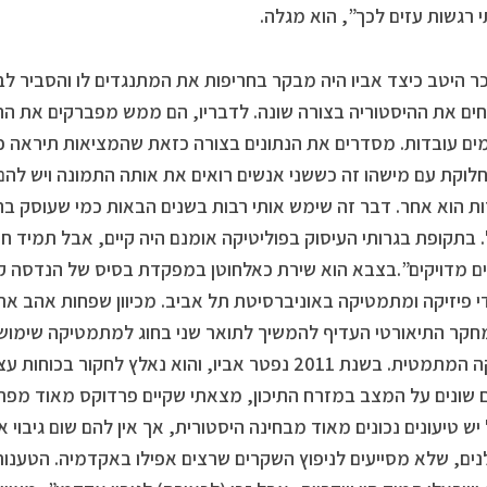
 רגשות עזים לכך”, הוא מגלה.
כר היטב כיצד אביו היה מבקר בחריפות את המתנגדים לו והסביר ל
ם את ההיסטוריה בצורה שונה. לדבריו, הם ממש מפברקים את ההי
ים עובדות. מסדרים את הנתונים בצורה כזאת שהמציאות תיראה כפ
לוקת עם מישהו זה כששני אנשים רואים את אותה התמונה ויש להם 
ת הוא אחר. דבר זה שימש אותי רבות בשנים הבאות כמי שעוסק בה
 בתקופת בגרותי העיסוק בפוליטיקה אומנם היה קיים, אבל תמיד ח
 מדויקים”.בצבא הוא שירת כאלחוטן במפקדת בסיס של הנדסה 
י פיזיקה ומתמטיקה באוניברסיטת תל אביב. מכיוון שפחות אהב את
קר התיאורטי העדיף להמשיך לתואר שני בחוג למתמטיקה שימוש
הפיזיקה המתמטית. בשנת 2011 נפטר אביו, והוא נאלץ לח
 שונים על המצב במזרח התיכון, מצאתי שקיים פרדוקס מאוד מפת
יש טיעונים נכונים מאוד מבחינה היסטורית, אך אין להם שום גיבוי
ים, שלא מסייעים לניפוץ השקרים שרצים אפילו באקדמיה. הטענות