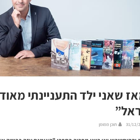
ז שאני ילד התעניינתי מאוד
אל”
31/12/
תוכן ממומן