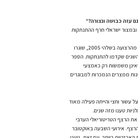
ם עזה כבושה ונצורה?”
ש ובמצור ישראלי חרף ההתנתקות
ב-2005. הספר מראה כי למרות שישראל החלה בתהליך של יציאה מלאה מהרצועה בשלהי 2005, שוגרו
2 שכמותם לא נורו בחמש השנים שקדמו להתנתקות. הספר
שאינן משמשות רק כאמצעי
ינות ממצרים הנמכרות למבוגרים
עשור וחצי והייתה פעילה מאוד
יות טענו מזה שנים.
את הרצף הטריטוריאלי הערבי
 הרצף. אירועי השבעה באוקטובר
 האכזריות ביותר. עם זאת, טענו