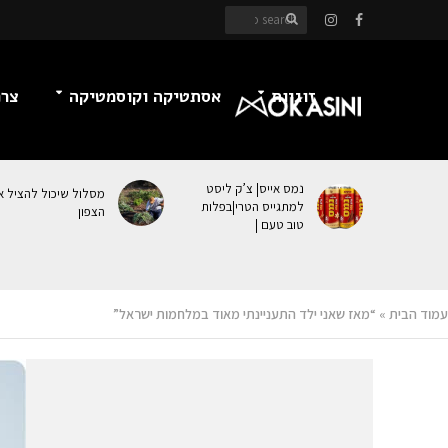
זוגיות
אסתטיקה וקוסמטיקה
צרכ
נמס אייס| צ’ק ליסט
מסלול שיכול להציל א
למתגייס הטרי|בפלות
הצפון
טוב טעם |
עמוד הבית
»
“מאז שאני ילד התעניינתי מאוד במלחמות ישראל”