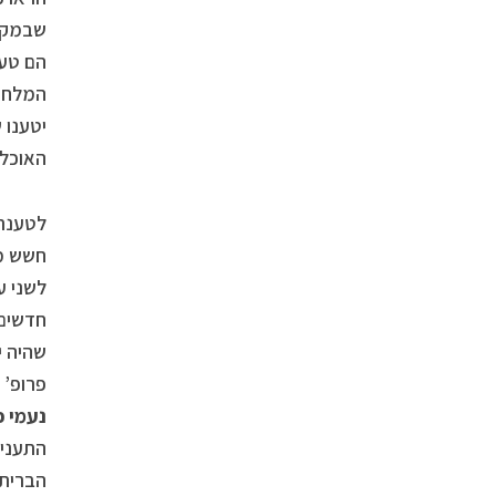
שבמקרה
הם טענ
המלחמה
יטענו 
האוכלו
לטענתו
חשש מס
לשני ע
חדשים 
שהיה י
פרופ’
צ
נעמי 
התעניי