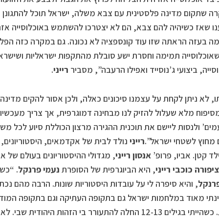
 שתקום מדינה פלסטינית עם צבא משלה, ישראל תוכל להתגונן ו
ו שאז כשיהיה להם צבא, הם לא יצטרכו להשתמש באוכלוסייה אזרח
 בעזה הראתה שזו עוד קונספציה לא נכונה. גם במקרה כזה הפלס
שאוכלוסייה תמימה וחסרת ישע סובלת מהתקפות ישראליות ושישראל
סייה, ביצועי ג’נוסייד ואפילו הרעבה”, מסביר
רייני
.
, לא ניתן לקחת על עצמנו סיכונים כאלה, ולכן אסור להקים מדינה פ
יפוח מלא שעלול להזיק לנו מבחינה דמוגרפית, אך צריך מעכשיו ל
מים’ ולנסות ליישם את תוכנית ההגירה מרצון הכוללת סיוע לכל מש
מחוץ לשטחי ישראל”.
רייני
נולד לבית של אקדמאים, היסטוריונים, 
לד קטן. אביו, פרופ’
אנסון רייני
, מגדולי ההיסטוריונים בעולם של אר
יפורה כוכבי רייני
, היא הביוגרפית של הסופרת
נעמי פרנקל
. “כשה
פרנקל
, והיא סיפרה לי על עובדות היסטוריות שונות. הרבה מהם נכ
נתי מאוד במלחמות ישראל גם בתקופה העתיקה וגם בתקופה המודרנ
הברית. כשהייתי בגילים 12-13 החלה להתעורר בי הזהות היהו