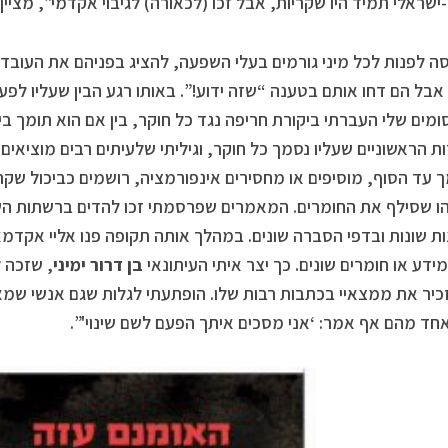
ישראלי תמיד היו שקריות, אבל זכו (לכאורה) לגיבוי אקדמי”, מציין
סה לפנות לכל מיני גורמים בעלי השפעה, להציג בפניהם את העובדו
אבל הם דחו אותם בטענה “שזה ידוע!”. באותו רגע הבין שעליו לפעו
מים שלי העברתי ביקורת חריפה נגד כל חוקר, בין אם הוא תומך בי
ת הראשוניים שעליו נסמך כל חוקר, וגיליתי שלעיתים רבים מוציאי
עד הסוף, מוסיפים או מחסירים אינפורמציה, רושמים כביכול שק
 שסילף את החומרים. המאמרים שפרסמתי זכו להדים ברשתות השונ
ת שונות ובדפי הסברה שונים. במהלך אותה תקופה פנו אליי אקדמא
ידע או חומרים שונים. כך יצר איתי העיתונאי
בן דרור ימיני
, שזכה 
כיר את ממצאיי בכתבות רבות שלו. הופתעתי לגלות שגם אנשי שמ
אחד מהם אף אמר: ‘אני מסכים איתך הפעם לשם שינוי'”.