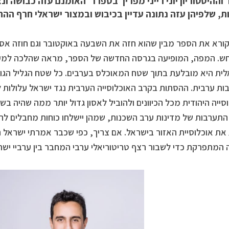
וההיסטוריון יוני רייני מפריך בספרו "האומנם עזה כבושה ו
, שלפיהן עזה נתונה עדיין בכיבוש ובמצור ישראלי חרף ההתנת
ורא את הספר מבין שהוא חזה את השבעה באוקטובר וגם חוזה אסון 
ית היא מובלעת בתוך שטח המאוכלס בערבים. כל שטח הגליל הגובל
ות ערבית. ההסתות בקרב האוכלוסייה הערבית נגד ישראל עלולות
סייה היהודית מכל הכיוונים ולהוביל לאסון גדול יותר ממה שהיה בש
התערבות של מדינות ערב השכנות, שמהן יישלחו כוחות מחבלים לה
את אוכלוסיית האזור בישראל. אם צריך, כפי שכבר אמרתי ישראל ח
 המתפרקת כדי לשבור רצף טריטוריאלי ערבי המחבר בין ערביי ישרא