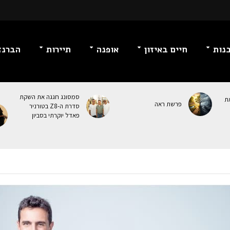
נות
חיים באיזון
אופנה
תיירות
הברנז
סמסונג חגגה את השקת
ת
פרשת ראה
סדרת ה-Z8 בטורניר
פאדל יוקרתי בסביון