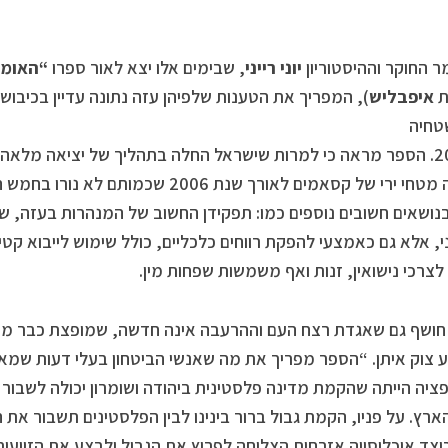
ר החוקר וההיסטוריון
יוני רייני
, שבימים אלו יצא לאור ספרו
“האומנ
ת
איפבליש
), המפריך את הטענות שלפיהן עזה נתונה עדיין בכיבו
טחיה
לעברה מטחי ירי של קסאמים לאורך שנת 006
נושאים חשובים נוספים כמו: תפקידן החשוב של המנהרות בעזה, 
י, אלא גם כאמצעי להפקת רווחים כלכליים, כולל שימוש לייבוא קט
לצרכי נישואין, זנות ואף משמשות שפחות מין.
ושף גם שאגדת רצח העם וההרעבה אינה חדשה, שמופצת כבר מעל 
צוק איתן. “הספר מפריך את מה שאנשי הביטחון בעלי דעות שמאלנ
ציה הייתה שהקמת מדינה פלסטינית ביהודה ושומרון יכולה לשבור 
ארץ. על פניו, הקמת גבול ברור בינינו לבין הפלסטינים תשבור את
יצד אוכלוסייה אזרחית הצליחה לפרוץ את הגבול ולבצע את הזוועות