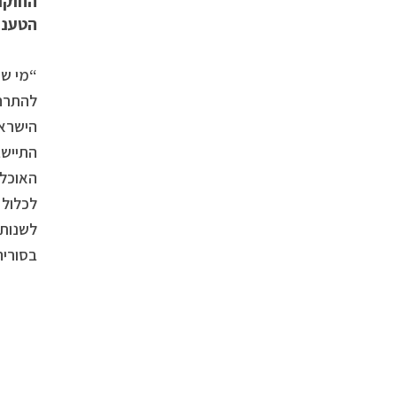
החוקר 
הטענות
“מי שק
הישראל
התיישב
האוכלו
לכלול 
לשנות 
בסוריה