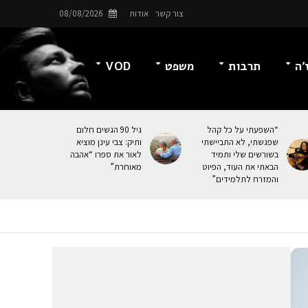
צור קשר
אודות
08/08/2026
’ה
תרבות
משפט
VOD
“השפעתי על כל קהל
גיל 90 הגשים חלום
שפגשתי, לא התביישתי
ותיק: צבי עינן מוציא
בשורשים שלי ותמיד
לאור את ספרו “אהבה
הבאתי את העוּד, הפיוט
מאוחרת”
והמזרח לתלמידים”