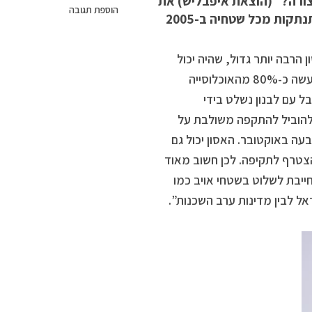
נצורה?" (הוצאת איפבליש) את
הוספת תגובה
קות מכל שטחיה ב-2005
הרבה יותר גדול, שהיה יכול
להתרחש. המפה, המופיעה בגרסה החדשה של הספר, מראה שהלכה למעשה כ-80% מהאוכלוסייה
 עם לבנון נשלט בידי
 להוביל להתקפה משולבת על
בעה באוקטובר. האסון יכול גם
צטרף לתקיפה. לכן חשוב מאוד
ייבת לשלוט בשטחי אויב כמו
ל לבין מדינות ערב השכנות”.