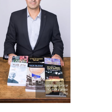
יוני רייני עם שמונת
ספריו, צילום: ניר
סלקמן