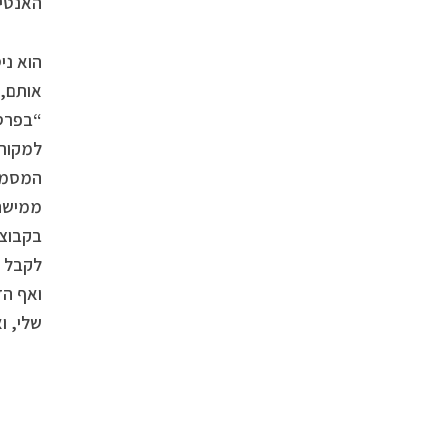
האנטי-
הוא ני
אותם, 
“בפרסו
למקורו
המסמך 
ממישהו
בקבוצו
לקבל מ
ואף הז
שלי, ו