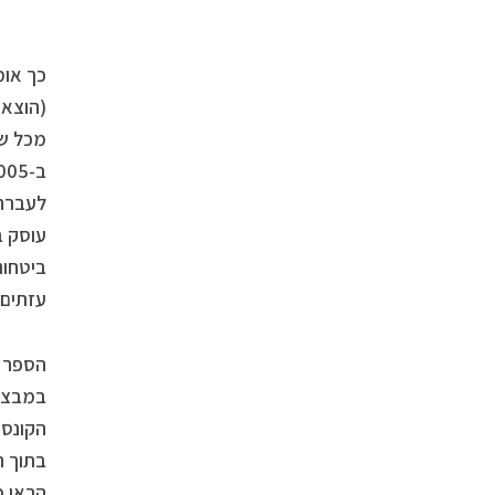
כך אומ
(הוצא
מכל ש
עוסק ב
ביטחונ
עזתים 
הספר ח
במבצע 
הקונספ
בתוך ה
הראו כ