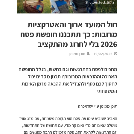
צילום:Shutterstock
חול המועד ארוך והאטרקציות
מרובות: כך תתכננו חופשת פסח
2026 בלי לחרוג מהתקציב
19/02/2026
תוכן ממומן
מחכים לפסח בהתרגשות וגם בחשש, בגלל החופשה
הארוכה וההוצאות המרובות? תכנון מקדים יכול
לחסוך לכם כסף ולהגדיל את ההנאה מזמן האיכות
המשפחתי
תוכן ממומן ע”י ישראכרט
האביב שמביא עימו את פסח הוא תקופה משמחת, עם מזג אוויר
מושלם שאינו חם מדי ואינו קר מדי, עם תחושה של התחדשות,
וגם התרגשות לקראת החג. פסח מזמן לנו הרבה מפגשים עם