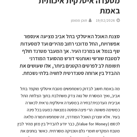
מסעדה איטלקית איכותית
באמת
19/02/2026
תוכן ממומן
סצנת האוכל האיטלקי בתל אביב מציעה אינספור
אפשרויות, החל מדוכני רחוב מהירים ועד למסעדות
שף בנמל או במרכז העיר. אך המעבר מטרנד חולף
למטבח שורשי ואותנטי דורש מהסועד המודרני
תשומת לב לפרטים הקטנים ביותר, אלו שעושים את
ההבדל בין ארוחה סטנדרטית לחוויה בלתי נשכחת.
מה באמת חשוב לבדוק כשמחפשים מטבח איטלקי מוקפד בתל
אביב, ואיך המסורת של נווה צדק משתלבת בתוך הצלחת התל
אביבית העדכנית?בחירה במסעדה איטלקית נראית לכאורה
כמשימה פשוטה: הרי פיצה ופסטה נמצאות כמעט בכל פינה
בעיר. אלא שצרכן האוכל המודרני, זה שמחפש תמורה מלאה
לכספו (Value for Money), כבר יודע להבדיל בין מזון מהיר לבין
מטבח המקדש חומרי גלם וטכניקה מסורתית. כאשר בוחנים את