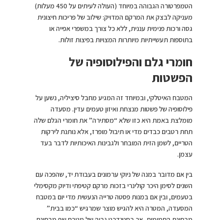
הטמפרטורה הגבוהה במיוחד (העולה לעיתים על 450 מעלות)
מעניקה לבצק את המרקם המדויק: שילוב של פריכות חיצונית
גסה ורכות פנימית עננית, ללא כל צורך במשפרי אפייה או
בתוספות תעשייתיות מיותרות המצויות בפיצות זולות.
חומרי גלם והפילוסופיה של
הפשטות
המטבח האיטלקי, ובמיוחד זה המגיע מחבל סיציליה, נשען על
פילוסופיה של פשטות מנצחת ואיזון טעמים עדין. מסעדה
מומלצת באמת היא כזו שלא “מסתירה” את חומרי הגלם שלה
תחת רטבים כבדים מדי או תיבול מופרז, אלא נותנת לירקות
הטריים, לשמן הזית המובחר ולגבינות האיכותיות לדבר בעד
עצמן.
בין אם מדובר במנה של ניוקי ערמונים בעבודת יד, שהפכה עם
השנים לסימן היכר קולינרי בזכות מרקם קטיפתי ודיוק מקסימלי
בטעמים, ובין אם במנות פסטה טרייה הנעשית מדי יום במטבח
המסעדה, המטרה היא להגיש מוצר שמרגיש “כמו בבית”
מבחינת החמימות, אך בסטנדרט גבוה של מטבח שף מבחינת