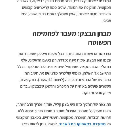
המדדים לאיכות קולינרית, החל מרמת הדיוק בבצק ועד לאווירה
המקומית המקיפה את הסועד, עולים כמה קריטריונים קבועים
שהופכים מקום לאיכותי, אמין ומומלץ באמת בתוך השפע התל
אביבי.
מבחן הבצק: מעבר לפחמימה
הפשוטה
הפרמטר הראשון והחשוב ביותר בכל מטבח איטלקי שמכבד את
עצמו הוא הבצק. איכות אינה נמדדת רק בטעם הראשוני, אלא
בתהליך הכנה מקצועי שמתחיל ימים ארוכים לפני שהלקוח בכלל
מתיישב אל השולחן. מומחי קולינריה מדגישים את חשיבותה
המכרעת של ההתפחה הארוכה (לפחות 48 שעות). בתקופה זו,
השמרים פועלים באיטיות על הסוכרים והגלוטן שבבצק ועוברים
פירוק טבעי ומבוקר.
התוצאה של תהליך כזה היא בצק קליל, אוורירי ופריך הרבה יותר,
שאינו מעיק על מערכת העיכול ומותיר תחושת שובע נעימה ללא
תחושת הכבדות המוכרת ממקומות תעשייתיים. בטאבון המקצועי
של
מסעדת בקאפיקו בתל אביב
, למשל, ניתן לראות כיצד