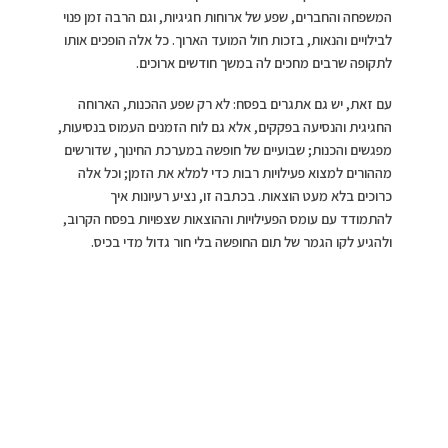
המשפחה והחברים, שפע של ארוחות חגיגיות, וגם הרבה זמן פנוי
לבילויים והנאות, בזכות חול המועד הארוך. כל אלה הופכים אותו
לתקופה שרבים מחכים לה במשך חודשים ארוכים.
עם זאת, יש גם אתגרים בפסח: לא רק שפע ההכנות, הארוחה
החגיגית והנסיעה בפקקים, אלא גם לוח הזמנים העמוס בנסיעות,
מפגשים והכנות; שבועיים של חופשה במערכת החינוך, שדורשים
מההורים למצוא פעילויות רבות כדי למלא את הזמן; וכל אלה
כרוכים בלא מעט הוצאות. בכתבה זו, נציע רעיונות איך
להתמודד עם עומס הפעילויות וההוצאות שצפויות בפסח הקרוב,
ולהגיע לקו הגמר של תום החופשה בלי חור גדול מדי בכיס.
המפתח לחופשה מוצלחת שלא יוצאת משליטה הוא תכנון מקדים.
בדיוק כמו שלפני ארוחת חג מכינים רשימת קניות מסודרת, ולא
מסתמכים על הזיכרון ברגע האחרון, כך גם כשמתכננים חופשה.
כשמחליטים מראש כמה פעילויות יהיו, מה העלויות הצפויות ואיפה
משאירים מקום למנוחה – גם לנו וגם לחשבון הבנק – הרבה יותר
קל להבין מה התקציב הנכון, ואיך נרצה לצאת מהחופשה
כשנחזור הביתה.