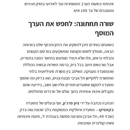
אינטימי בשעות הערב המאוחרות ועד לאירועי בוטיק חגיגיים
ומעוצבים של עד 100 איש.
שורה תחתונה: לחפש את הערך
המוסף
כשאנחנו בוחרים היכן להשקיע את הזמן והכסף שלנו בארוחה
הבאה, מומלץ לחפש מקומות שמשקיעים בפרטים הקטנים
והבלתי נראים, אלו שלא תמיד מופיעים בתיאור המנה בתפריט,
אבל מורגשים היטב בכל ביס, ברמת השירות ובחוויה הכוללת
שהמסעדה מעניקה. השילוב בין מסורת סיציליאנית בלתי
מתפשרת ללוקיישן תל אביבי מנצח ונגיש, הוא בדיוק מה שהופך
מסעדה למקום שסועדים חוזרים אליו שוב ושוב, בידיעה שהם
מקבלים איכות אמיתית בתוך עולם של טרנדים מתחלפים.
הכתבה נכתבה על ידי
ציון פרג’ון
, שף ובעלים של מסעדת
בקאפיקו
– מסעדה איטלקית הממוקמת בלב שכונת נווה צדק
(שבזי 49, תל אביב) ומציעה פסטות בעבודת יד, פיצות איכותיות
וחוויה קולינרית אותנטית.