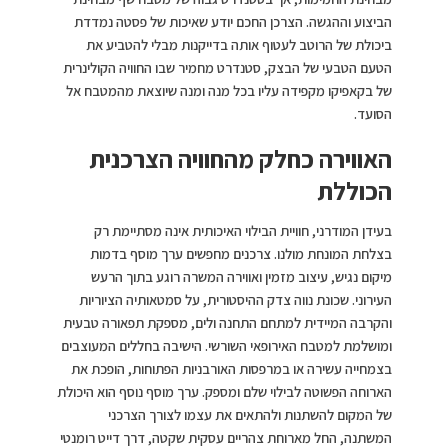
הביצוע וההגשה. הצרכן החכם יודע שאיכות של פסטה נמדדת
ביכולת של הרוטב לעטוף אותה בדייקנות מבלי להטביע את
הטעם הטבעי של הבצק, סטנדרט מחמיר שבו החוויה הקולינרית
של בקאפיקו מקפידה עליו בכל מנה ומנה שיוצאת מהמטבח אל
הסועד.
האווירה כחלק מהחוויה הצרכנית
הכוללת
בעידן המודרני, חוויית הבילוי האיכותית אינה מסתיימת רק
בצלחת המונחת מולנו. צרכנים מחפשים ערך מוסף בדמות
מיקום נגיש, עיצוב מזמין ואווירה המשרה רוגע בתוך הרעש
העירוני. שכונת נווה צדק ההיסטורית, על סמטאותיה הציוריות
והקרבה המיידית למתחם התחנה ולים, מספקת תפאורה טבעית
ומושלמת למטבח האירופאי השורשי. הישיבה בחללים המעוצבים
בצמחייה עשירה או במרפסות האורבניות הפתוחות, הופכת את
הארוחה הפשוטה לבילוי שלם ומספק. ערך מוסף נוסף הוא היכולת
של המקום להשתנות ולהתאים את עצמו לצורך הצרכני
המשתנה, החל מארוחת צהריים עסקית שקטה, דרך דייט רומנטי