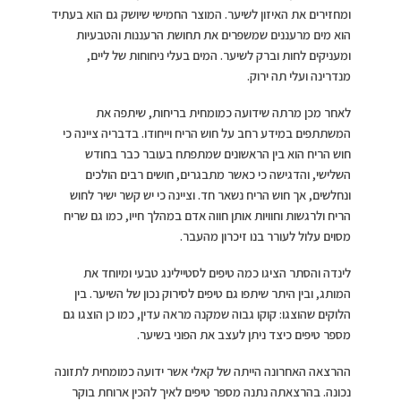
ומחזירים את האיזון לשיער. המוצר החמישי שיושק גם הוא בעתיד
הוא מים מרעננים שמשפרים את תחושת הרעננות והטבעיות
ומעניקים לחות וברק לשיער. המים בעלי ניחוחות של ליים,
מנדרינה ועלי תה ירוק.
לאחר מכן מרתה שידועה כמומחית בריחות, שיתפה את
המשתתפים במידע רחב על חוש הריח וייחודו. בדבריה ציינה כי
חוש הריח הוא בין הראשונים שמתפתח בעובר כבר בחודש
השלישי, והדגישה כי כאשר מתבגרים, חושים רבים הולכים
ונחלשים, אך חוש הריח נשאר חד. וציינה כי יש קשר ישיר לחוש
הריח ולרגשות וחוויות אותן חווה אדם במהלך חייו, כמו גם שריח
מסוים עלול לעורר בנו זיכרון מהעבר.
לינדה והסתר הציגו כמה טיפים לסטיילינג טבעי ומיוחד את
המותג, ובין היתר שיתפו גם טיפים לסירוק נכון של השיער. בין
הלוקים שהוצגו: קוקו גבוה שמקנה מראה עדין, כמו כן הוצגו גם
מספר טיפים כיצד ניתן לעצב את הפוני בשיער.
ההרצאה האחרונה הייתה של קאלי אשר ידועה כמומחית לתזונה
נכונה. בהרצאתה נתנה מספר טיפים לאיך להכין ארוחת בוקר