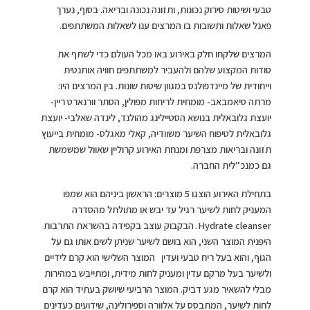
טבעי ושיטות סירוק נכונות, ותזונה נכונה ובריאה. בסוף, נערך
פאנל שאלות ותשובות בו המרצים ענו לשאלות המשתתפים.
המרצים שלקחו חלק באירוע באו מכל העולם כדי לשתף את
סודות המקצוע שלהם ולהעביר למשתתפים חוויה אותנטית
וייחודית של מיינדפולנס במגוון שיטות שונות. בין המרצים היו:
מרתה סיאמבאב- מומחית לריחות מפולין, הסתר וורנארט ריין-
יועצת גלובאלית בנושא הסטיילינג מהולנד, לינדה שאלבי- יועצת
גלובאלית לטיפוח השיער משוודיה, קאלי מאגלס- מומחית בייעוץ
תזונה ובריאות מצרפת ומנחת האירוע קרוליין שאוול שמשמשת
גם כמנכ”לית החברה.
בתחילת האירוע הוצגו 5 מוצרים: הראשון ביניהם הוא שמפו
המעניק לחות לשיער רגיל עד יבש או מתולתל מהסדרה
Hydrate cleanser. הבקבוק עוצב בקפידה בהשראת התרבות
היפנית המוצר השני, הוא בושם לשיער שניתן לשים אותו גם על
הגוף, והוא בעל ריח טבעי ועדין המוצר השלישי הוא קרם לידיים
ולשיער בעל מרקם עדין ומעניק לחות מידית, ומתייבש במהירות
מבלי להשאיר מגע דביק. המוצר הרביעי שיושק בעתיד הוא קרם
לחות לשיער, המתבסס על אלוורה וספירולינה, שידועים כעדינים