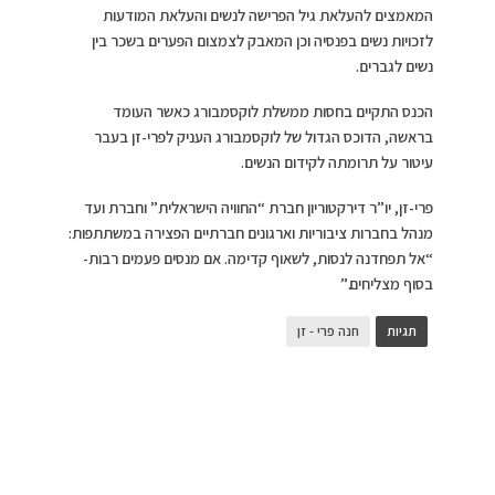
המאמצים להעלאת גיל הפרישה לנשים והעלאת המודעות
לזכויות נשים בפנסיה וכן המאבק לצמצום הפערים בשכר בין
נשים לגברים.
הכנס התקיים בחסות ממשלת לוקסמבורג כאשר העומד
בראשה, הדוכס הגדול של לוקסמבורג העניק לפרי-זן בעבר
עיטור על תרומתה לקידום הנשים.
פרי-זן, יו”ר דירקטוריון חברת “החוויה הישראלית” וחברת ועד
מנהל בחברות ציבוריות וארגונים חברתיים הפצירה במשתתפות:
“אל תפחדנה לנסות, לשאוף קדימה. אם מנסים פעמים רבות-
בסוף מצליחים.”
תגיות
חנה פרי - זן
הוספת תגובה
הוספת תגובה