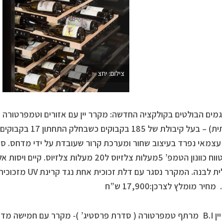
צילום: יחצ
גמים הבולטים בקולקציה החדשה: מקרר יין עם אזורים וטמפרטורה שו
צמאי נפרד בעיצוב שחור ומערכת קרור שעובדת על ידי מדחס. סו
אוויר וטווח כוונון הטמפ’ 5מעלות צלזיוס ל20 מעלו
חיר מומלץ לצרכן:17,900 ש”ח