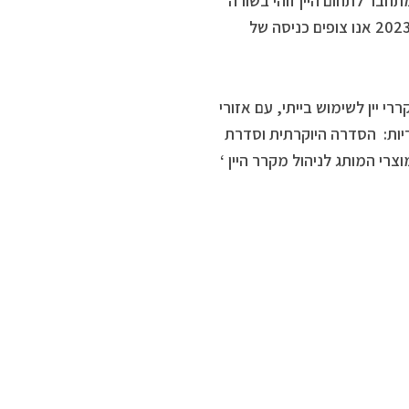
חבר לתחום היין זוהי בשורה
אמיתית הן מבחינה צרכנית והן מבחינה טכנולוגית. עוד מסר רוזן: “בשנת 2023 אנו צופים כניסה של
י יין לשימוש בייתי, עם אזורי
ריות: הסדרה היוקרתית וסדרת
יית VINOTAG חינמית ייחודית למוצרי המותג לניהול מקרר היין ‘