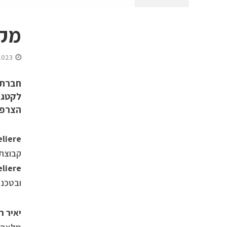
מקר
2023
חברת 
לקטגור
הצרפתי La Sommeliere (לה סמולייר) מבית FRIO, המתמחה ב
liere
קבוצת FRIO . במהלך 2023 צפויים להגיע מותגים נוספים המובילים בקטגוריית מקררי יין. 
liere
ובטכנו
יאיר ר