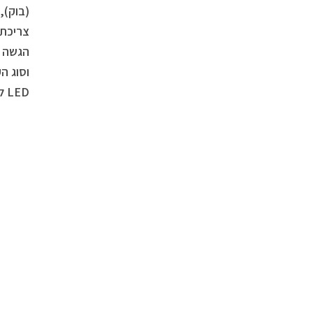
LED לבנות עם מתג, תצוגה דיגיטלית ודלת זכוכית נגד קרינת UV מזכוכית. מחיר מומלץ לצרכן:3590 ש”ח.