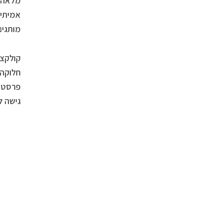
מלאה ל
מותגים
קולקצי
חלוקה 
גישה ל