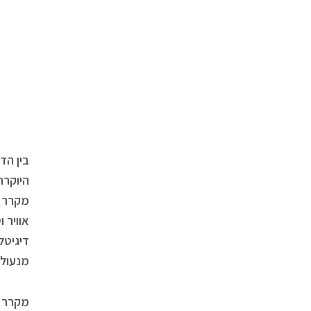
בין הד
מקרר ע
מנעול. מ