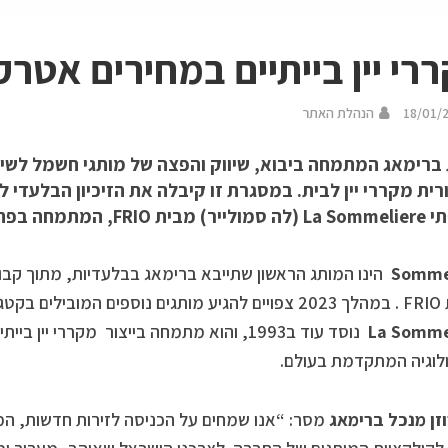
רי יין בייתיים במחירים אטרק
18/01/
הנהלת האתר
ברימאג המתמחה ביבוא, שיווק והפצה של מותגי חשמל לשימ
ית מקררי יין לבית. במסגרת זו קיבלה את הזיכיון הבלעדי לי
פתרונות קירור ואחסון יינות.
Somme
הינו המותג הראשון שתייבא ברימאג בבלעדיות, מתוך קב
המותג הצרפתי
La Somme
נוסד עוד ב1993, והוא מתמחה בייצור מקררי יין 
לוגיה המתקדמת בעולם.
וזן מנכל ברימאג
מסר: “אנו שמחים על הכניסה לזירות חדשות, המו