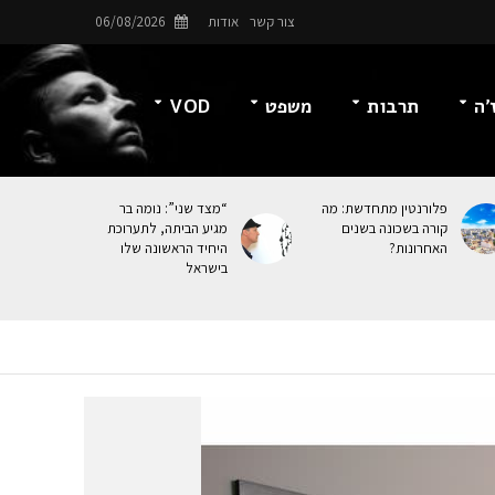
צור קשר
אודות
06/08/2026
’ה
תרבות
משפט
VOD
פלורנטין מתחדשת: מה
“מצד שני”: נומה בר
קורה בשכונה בשנים
מגיע הביתה, לתערוכת
האחרונות?
היחיד הראשונה שלו
בישראל