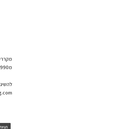
מקררי 
מ1,990 ש”ח עד 17,900 ₪.החברה תעניק שירות VIP למוצרים.
להשיג 
g.com
תגיות