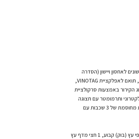
נים לאחסון ויישון (הסדרה
היוקרתית) – בעל קיבולת של 185 בקבוקים כשבחלק התחתון 17 בקבוקים, תואם לאפלקציית VINOTAG,
ג הקירור באמצעות סרקולציית
ת צלזיוס. קיים ויסות אלקטרוני ותרמומטר עם תצוגה
דיגיטלית לבנה. המקרר נסגר עם דלת זכוכית אחת נגד קרינת UV מזכוכית מחוסמת של 3 שכבות עם
מקרר יין B.I מרתף טמפרטורה ( סדרת פרסטיג’ )- מקרר עם חמישה מדפי עץ (בוק) קבוע, 1 חצי מדף עץ