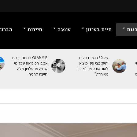
נות
חיים באיזון
אופנה
תיירות
הברנז
גיל 90 הגשים חלום
GLAMMIE נוחתת ברמת
י
ותיק: צבי עינן מוציא
אביב: הפופ־אפ שכל מי
לאור את ספרו “אהבה
שחיה מהטלפון שלה
ט
מאוחרת”
חייבת להכיר