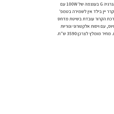
(בוק), 4 רגליים מתכווננות, 1 מסנן פחם פעיל ורשת אוויר נשלפת. דרגת אנרגיה G בעוצמה של 100W עם
 מומלץ לצרכן:4990 ש”ח, כמו כן מקרר יין בילד אין לשמירה בטמפ’
 שחור, כשמערכת הקרור עובדת בשיטת מדחס
יר. טווח הטמפ’ נע בין 5מעלות ל20מעלות צלזיוס, עם ויסות אלקטורוני ונוריות