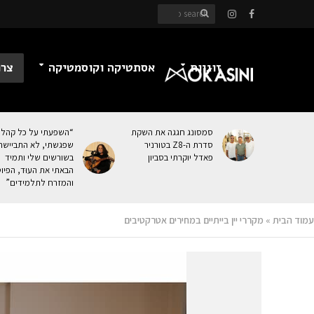
זוגיות
אסתטיקה וקוסמטיקה
צרכ
סמסונג חגגה את השקת
“השפעתי על כל קהל
סדרת ה-Z8 בטורניר
שפגשתי, לא התביישת
פאדל יוקרתי בסביון
בשורשים שלי ותמיד
הבאתי את העוּד, הפיו
והמזרח לתלמידים”
עמוד הבית
»
מקררי יין בייתיים במחירים אטרקטיבים