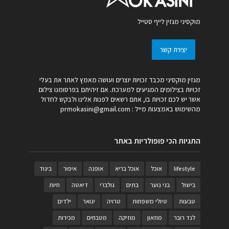
מוקסיני מגזין לייף סטייל
יצירת קשר
מגזין מוקסיני מכבד זכויות יוצרים ועושה מאמץ לאתר את בעלי
זכויות בצילומים המגיעים למערכת. אם זיהיתם בפרסומנו צילום
אשר יש לכם זכויות בו, אתם רשאים לפנות אלינו ולבקש לחדול
מהשימוש באמצעות מייל :
prmokasini@gmail.com
התגיות הכי פופולריות באתר
lifestyle
אוכל
אוכל בריא
אופנה
איפור
ביגוד
בישול
בני נוער
בתים
גולברי
דיאטה
חיות
טבעות
טיולי משפחות
טרויה
יגואר
ילדים
לנד רובר
מוזאון
מוזיקה
מטבחים
מכירות