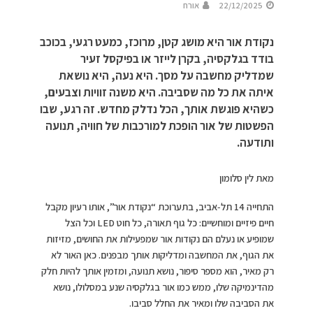
22/12/2025
אורח
נקודת אור היא מושג קטן, מרוכז, כמעט רגעי, בכוכב
בודד בגלקסיה, בקרן לייזר או בפיקסל זעיר
שמדליק מחשבה על מסך. היא נעה, היא נושאת
איתה את כל מה שסביבה. היא משנה זוויות וצבעים,
כשהיא פוגשת אותך, הכל נדלק מחדש. זה רגע, שבו
הפשטות של אור הופכת למורכבות של חוויה, תנועה
ותודעה.
מאת לין סלומון
התחייה 14 תל‑אביב, בתערוכת “נקודת אור”, אותו רעיון מקבל
חיים פיזיים ומוחשיים: כל גוף תאורה, כל חוט LED וכל הצל
שמופיע או נעלם הם נקודות אור שמפעילות את החושים, מזיזות
את הגוף, את המחשבה ומדליקות אותך מבפנים. כאן האור לא
רק מאיר, הוא מספר סיפור, נושא תנועה, ומזמין אותך להיות חלק
מהדינמיקה שלו, ממש כמו אור בגלקסיה שנע במסלולו, נושא
את הסביבה שלו ומאיר את החלל סביבו.