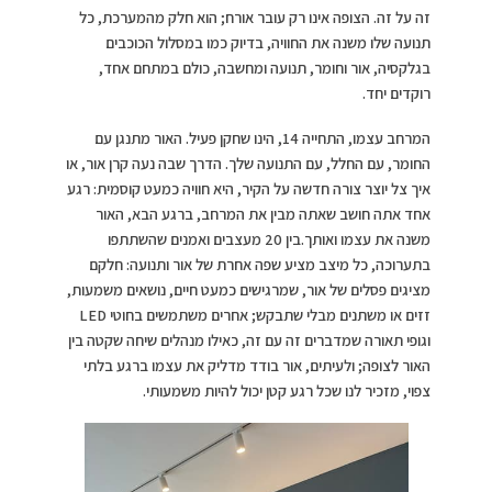
זה על זה. הצופה אינו רק עובר אורח; הוא חלק מהמערכת, כל
תנועה שלו משנה את החוויה, בדיוק כמו במסלול הכוכבים
בגלקסיה, אור וחומר, תנועה ומחשבה, כולם במתחם אחד,
רוקדים יחד.
המרחב עצמו, התחייה 14, הינו שחקן פעיל. האור מתנגן עם
החומר, עם החלל, עם התנועה שלך. הדרך שבה נעה קרן אור, או
איך צל יוצר צורה חדשה על הקיר, היא חוויה כמעט קוסמית: רגע
אחד אתה חושב שאתה מבין את המרחב, ברגע הבא, האור
משנה את עצמו ואותך.בין 20 מעצבים ואמנים שהשתתפו
בתערוכה, כל מיצב מציע שפה אחרת של אור ותנועה: חלקם
מציגים פסלים של אור, שמרגישים כמעט חיים, נושאים משמעות,
זזים או משתנים מבלי שתבקש; אחרים משתמשים בחוטי LED
וגופי תאורה שמדברים זה עם זה, כאילו מנהלים שיחה שקטה בין
האור לצופה; ולעיתים, אור בודד מדליק את עצמו ברגע בלתי
צפוי, מזכיר לנו שכל רגע קטן יכול להיות משמעותי.