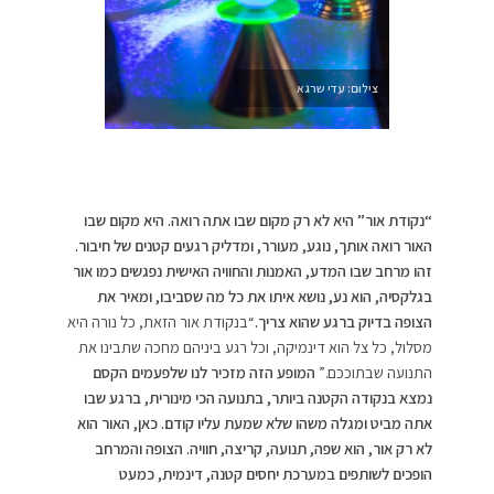
צילום: עדי שרגא
“נקודת אור” היא לא רק מקום שבו אתה רואה. היא מקום שבו
האור רואה אותך, נוגע, מעורר, ומדליק רגעים קטנים של חיבור.
זהו מרחב שבו המדע, האמנות והחוויה האישית נפגשים כמו אור
בגלקסיה, הוא נע, נושא איתו את כל מה שסביבו, ומאיר את
הצופה בדיוק ברגע שהוא צריך.
“בנקודת אור הזאת, כל נורה היא
מסלול, כל צל הוא דינמיקה, וכל רגע ביניהם מחכה שתבינו את
התנועה שבתוככם.”
המופע הזה מזכיר לנו שלפעמים הקסם
נמצא בנקודה הקטנה ביותר, בתנועה הכי מינורית, ברגע שבו
אתה מביט ומגלה משהו שלא שמעת עליו קודם. כאן, האור הוא
לא רק אור, הוא שפה, תנועה, קריצה, חוויה. הצופה והמרחב
הופכים לשותפים במערכת יחסים קטנה, דינמית, כמעט