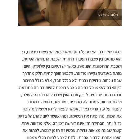
צילום: pexels
בסופו של דבר, הצבע על הגוף משפיע על המציאות סביבנו, כי
הוא מתאם בין שכבת העיבוד החזותי, שכבת התחושה הפיזית,
ושכבת ההתכוונות הפנימית. כאשר יש תיאום בין שלושתן, היום
נפתח באנרגיה נקייה ומודעת. הלבוש הופך להיות חלק מהדרך
שבה נוכחות מדויקת נבנית. לא בגלל הבד, אלא בגלל החיבור
בין האדם לעצמו.כל בחירה בצבע הופכת להיות בחירה בתודעה.
זו הזדמנות יומיומית לדייק את האופן שבו כל אדם נכנס לעולם,
וליצור נוכחות שמתחילה מבפנים, ומורגשת החוצה. במקום
לעבור על עוד פריט בארון, אפשר לעצור לרגע ולשאול מה יכוון
את המוח, מה יפתח את הנשימה, ומה יאפשר ליום להתנהל בדיוק
גדול יותר. הבחירה הזו אינה דורשת זמן רב, אלא מודעות אחת
קטנה שבונה מציאות גדולה. עכשיו זה הזמן לנסות. לפתוח את
הארון אחרת, לבחור אחרת, ולתת לצבע להיות הכלי שמכוון