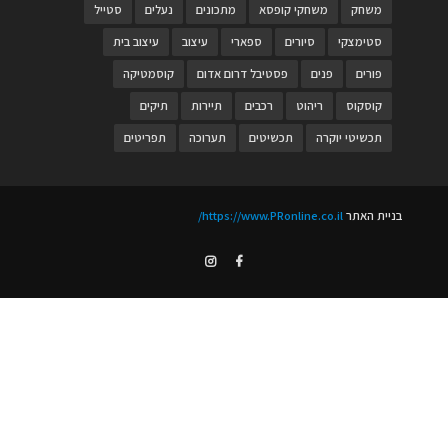
משחק
משחקי קופסא
מתכונים
נעלים
סטייל
סטימצקי
סיורים
ספארי
עיצוב
עיצוב בית
פורים
פנים
פסטיבל דרום אדום
קוסמטיקה
קוסקוס
ריהוט
רכבים
תיירות
תיקים
תכשיטי יוקרה
תכשיטים
תערוכה
תפריטים
בניית האתר
https://www.PRonline.co.il/