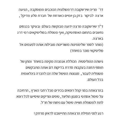
דר׳ מריה שירשקובה דרמטולוגית הכוכבים ממוסקבה , הגיעה
ארצה לביקור בזק בן יומיים כאורחת של חברת סלע מדיקל ,
ד”ר שירשקובה מרצה ידועה מבוקשת בעולם ובעיקר בכנסים
נחשבים בתחום האסתטיקה, ואף מטפלת בפוליטיקאים רמי דרג
בארצה.
(מותר לספר שלימוזינות משוריינות מובילות אותה לפעמים אל
פוליטיקאי מוכר במיוחד)
גישתה ההוליסטית הכוללת אנמנזה מקיפה במיוחד ומתן של
תוספי תזונה בעקבות סדרת בדיקות דם אותה מתבקשים
מטופליה לעבור, סגנונות הטיפול שלה זכו להכרה בינלאומית
בכל העולם.
בהרצאתה בפני קהל רופאים בכירים מכל רחבי הארץ , הרחיבה
על טיפול אסתטי בסגנון הוליווד, טיפים וטריקים שיסייעו לכל רופא
לתת למטופלת חוויית טיפול עם ניחוח של חו״ל.
רגע לפני תחילת הרצאתה התיישבנו לראיון מרתק !