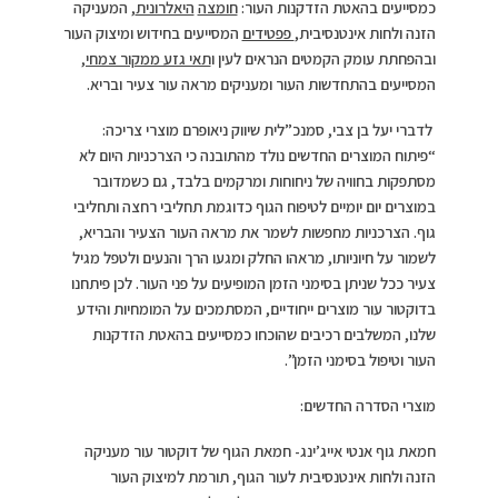
כמסייעים בהאטת הזדקנות העור:
חומצה
היאלרונית
, המעניקה
הזנה ולחות אינטנסיבית,
פפטידים
המסייעים בחידוש ומיצוק העור
ובהפחתת עומק הקמטים הנראים לעין ו
תאי גזע ממקור צמחי,
המסייעים בהתחדשות העור ומעניקים מראה עור צעיר ובריא.
לדברי יעל בן צבי, סמנכ”לית שיווק ניאופרם מוצרי צריכה:
“פיתוח המוצרים החדשים נולד מהתובנה כי הצרכניות היום לא
מסתפקות בחוויה של ניחוחות ומרקמים בלבד, גם כשמדובר
במוצרים יום יומיים לטיפוח הגוף כדוגמת תחליבי רחצה ותחליבי
גוף. הצרכניות מחפשות לשמר את מראה העור הצעיר והבריא,
לשמור על חיוניותו, מראהו החלק ומגעו הרך והנעים ולטפל מגיל
צעיר ככל שניתן בסימני הזמן המופיעים על פני העור. לכן פיתחנו
בדוקטור עור מוצרים ייחודיים, המסתמכים על המומחיות והידע
שלנו, המשלבים רכיבים שהוכחו כמסייעים בהאטת הזדקנות
העור וטיפול בסימני הזמן”.
מוצרי הסדרה החדשים:
חמאת גוף אנטי אייג’ינג- חמאת הגוף של דוקטור עור מעניקה
הזנה ולחות אינטנסיבית לעור הגוף, תורמת למיצוק העור