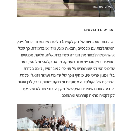
צילום: אור גפן
הפריטים הבולטים
הכוכבות האמיתיות של הקולקציה? חליפות פיו בשחור וכחול נייבי,
המשתלבות עם מכנסיים, חצאית מיני, מידי או ברמודה, כך שכל
אישה יכולה לבחור את הגזרה שמדברת אליה. חליפת מכנסיים
מחויטים בפין סטרייפ אפור מעניקה מראה קלאסי ומלוטש, בעוד
שדפוס הפייזלי שמתפרש על פני סריג אוברסייז, ג’ינס בגזרת
בלון ומגוון פריטי פיו, מוסיף נופך של עדינות ועושר ויזואלי. פלטת
הצבעים של הקולקציה ממוקדת ומדויקת: שחור, נייבי, לבן ואפור.
ארבעה גוונים שיוצרים אפקט של ניקיון עיצובי מוחלט ומעניקים
לקולקציה מראה קוהרנטי ומתוחכם.