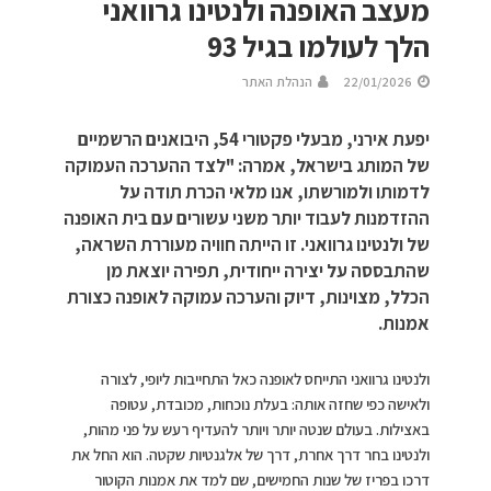
מעצב האופנה ולנטינו גרוואני
הלך לעולמו בגיל 93
22/01/2026
הנהלת האתר
יפעת אירני, מבעלי פקטורי 54, היבואנים הרשמיים
של המותג בישראל, אמרה: "לצד ההערכה העמוקה
לדמותו ולמורשתו, אנו מלאי הכרת תודה על
ההזדמנות לעבוד יותר משני עשורים עם בית האופנה
של ולנטינו גרוואני. זו הייתה חוויה מעוררת השראה,
שהתבססה על יצירה ייחודית, תפירה יוצאת מן
הכלל, מצוינות, דיוק והערכה עמוקה לאופנה כצורת
אמנות.
ולנטינו גרוואני התייחס לאופנה כאל התחייבות ליופי, לצורה
ולאישה כפי שחזה אותה: בעלת נוכחות, מכובדת, עטופה
באצילות. בעולם שנטה יותר ויותר להעדיף רעש על פני מהות,
ולנטינו בחר דרך אחרת, דרך של אלגנטיות שקטה. הוא החל את
דרכו בפריז של שנות החמישים, שם למד את אמנות הקוטור