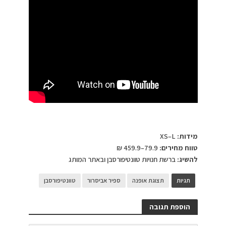
מידות:
XS–L
טווח מחירים:
79.9–459.9 ₪
להשיג:
ברשת חנויות טוונטיפורסבן ובאתר המותג
תגיות
תצוגת אופנה
ספיר אביסרור
טוונטיפורסבן
הוספת תגובה