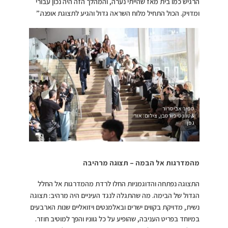
הרגיש כמו בית מאז שהייתי נערה, והמהלך הזה היה נכון עבורי
ומדויק. הכול התחיל מלוח השראה גדול והגיע לתצוגת אופנה.”
ספיר אביסרור
&טוונטיפורסבן, צילום: אור
גפן
מהמדרגות אל הבמה – תצוגה מרהיבה
התצוגה נפתחה והדוגמניות החלו לרדת מהמדרגות אל החלל
הגדול של הבימה. מה שהתגלה לנגד העיניים היה מרהיב: תצוגה
נשית, מדויקת בקווים ישרים ובאלמנטים ויזואליים שנות הארבעים
במיוחד בפריט העניבה, שהופיע על כל גווניו והפך למוטיב חוזר.