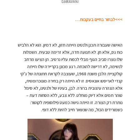
>>>לבחור בחיים בעקבות…
האישה שעבורה תכנן ולנטינו הייתה חזון, לא דמיון. הוא לא הלביש
כוח גס, אלא חן. לא תנועה חדה, אלא זרימה טבעית. השמלות
שלו נוצרו סביב הגוף מבלי לכפות עליו נרטיב. הן הציעו מרחב
לנשימה, לא דרישה להוכחה. רגע מכונן בקריירה שלו הייתה
קולקציית הלבן משנת 1968, שעוצבה לקראת חתונתה של ג’קי
קנדי לאריסטו אונאסיס. זו לא הייתה רק בחירה מונוכרומטית,
אלא הצהרה עיצובית ברורה. לבן, בעיניו של ולנטינו, לא סימל
טוהר תמים אלא דיוק מוחלט. ללא צבע, ללא הסחות דעת –
נותרת רק הצורה. זו הייתה גישה כמעט פילוסופית לקוטור:
כשמורידים הכול, מה שנשאר חייב להיות ללא דופי.