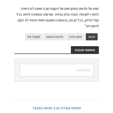
מותו של ולנטינו מסמן סיום של תקופה שבה אופנה לא ניסתה
להיות רלוונטית זמנית אלא נצחית. מורשתו ממשיכה לחיות בכל
קפל מדויק, בכל קו נקי, ובאמונה השקטה שיופי אמיתי לא זקוק
להסברים.”
תגיות
יפעת אירני
ולנטינו גרוואני
פקטורי 54
הוספת תגובה
הוספת תגובה
מהפכה צעירה: ערב תצוגה במבצר