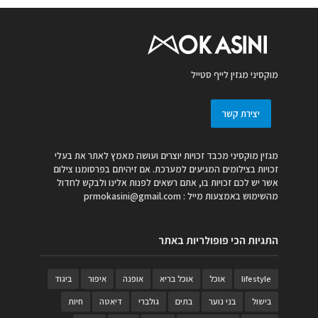
מוקסיני מגזין לייף סטייל
יצירת קשר
מגזין מוקסיני מכבד זכויות יוצרים ועושה מאמץ לאתר את בעלי
זכויות בצילומים המגיעים למערכת. אם זיהיתם בפרסומנו צילום
אשר יש לכם זכויות בו, אתם רשאים לפנות אלינו ולבקש לחדול
מהשימוש באמצעות מייל :
prmokasini@gmail.com
התגיות הכי פופולריות באתר
lifestyle
אוכל
אוכל בריא
אופנה
איפור
ביגוד
בישול
בני נוער
בתים
גולברי
דיאטה
חיות