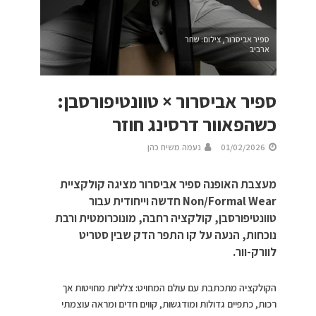
ספיר אביסרור, צילום: שחר
ארביב
ספיר אביסרור × טוונטיפורסבן:
כשהפאוור דרסינג חוזר
01/02/2026
נעמה משיח כהן
מעצבת האופנה ספיר אביסרור מציגה קולקציית
Non/Formal Wear חדשה וייחודית עבור
טוונטיפורסבן, קולקציה רחבה, מונוכרומטית ורבת
נוכחות, הנעה על קו התפר הדק שבין סטריט
לוורק-וור.
הקולקציה מתכתבת עם עולם המחויט: צלליות מחויטות אך
רכות, כתפיים גדולות ומודגשות, קווים חדים ומראה עוצמתי