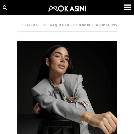
עמוד הבית
»
ספיר אביסרור × טוונטיפורסבן: כשהפאוור דרסינג חוזר