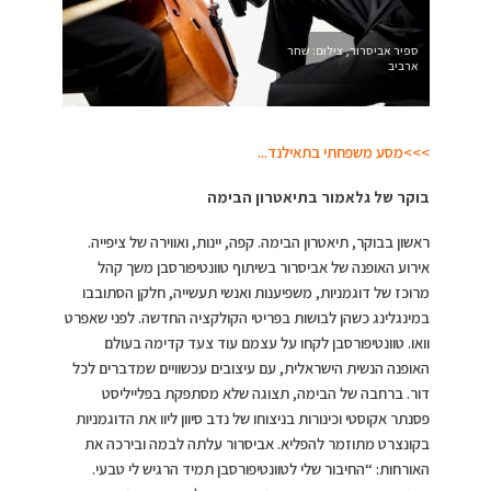
ספיר אביסרור, צילום: שחר
ארביב
>>>מסע משפחתי בתאילנד..
.
בוקר של גלאמור בתיאטרון הבימה
ראשון בבוקר, תיאטרון הבימה. קפה, יינות, ואווירה של ציפייה.
אירוע האופנה של אביסרור בשיתוף טוונטיפורסבן משך קהל
מרוכז של דוגמניות, משפיענות ואנשי תעשייה, חלקן הסתובבו
במינגלינג כשהן לבושות בפריטי הקולקציה החדשה. לפני שאפרט
וואו. טוונטיפורסבן לקחו על עצמם עוד צעד קדימה בעולם
האופנה הנשית הישראלית, עם עיצובים עכשוויים שמדברים לכל
דור. ברחבה של הבימה, תצוגה שלא מסתפקת בפלייליסט
פסנתר אקוסטי וכינורות בניצוחו של נדב סיוון ליוו את הדוגמניות
בקונצרט מתוזמר להפליא. אביסרור עלתה לבמה ובירכה את
האורחות: “החיבור שלי לטוונטיפורסבן תמיד הרגיש לי טבעי.