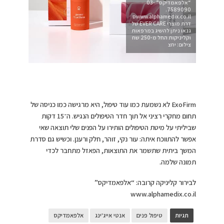
“אלפאמדיקס” 03-
7589090.
www.alphamedix.co.ilס
דרת מוצרי EVER CARE של
גנאו ניתן להשיג במרפאות
וקליניקות החל מ-250 שח
צילום: יחצ
ExoFirm לא נשמעת כמו עוד טיפול, היא מרגישה כמו כניסה של
תחום מחקרי רציני אל תוך חדר הטיפולים הנגיש. ה־15 דקות
שביליתי על מיטת הטיפולים הותירו על הפנים שלי תוצאה שאי
אפשר להתווכח איתה: עור נקי, זוהר, חלק ורענן. וכשיש גם סדרת
המשך ביתית שתשמר את התוצאות, הפאזל מתחבר לכדי
תמונה שלמה.
לבירור קליניקה קרובה: “אלפאמדיקס”
www.alphamedix.co.il
תגיות
טיפול פנים
אנטי אייג'ינג
אלפאמדיקס