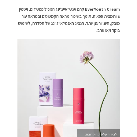
EverYouth Cream
קרם אנטי־אייג’ינג המכיל פפטידים, ויטמין
E ותמצית פפאיה. תומך בשיפור מראה הקמטוטים ובמראה עור
מוצק, חיוני ורענן יותר. הנציג האנטי־אייג’ינג של הסדרה, לשימוש
בוקר ו/או ערב.
לבירור קליניקה קרובה: