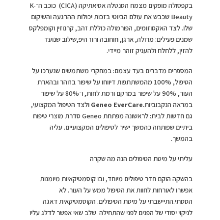
בקפסולה מופקים מצמח הסנטלה אסיאתיקה (CICA) כוכב ה־K-
Beauty שכבש את עולם הביוטי בזכות יכולות ההרגעה והשיקום
שלו. לצד האקסוזומים, הפורמולה כוללת זהב, קרנוזין וקומפלקס
שמנים פעילים: מרולה, ארגן, חוחובה ורוז היפ,שילוב שנועד
להזין, ללחלח ולהעניק זוהר מיידי.
המספרים מדברים בעד עצמם: במחקרי משתמשים שנערכו על
הטיפול, 100% מהמשתתפות דיווחו על שיפור בזוהר ובהארת
העור, 90% על שיפור במרקם ורמת לחות, ו־80% על שיפור
במראה הנקבוביות.
Geneo EverCare
ולצד הטיפול המקצועי,
גם חדשות לבית: לראשונה מפתחת Geneo סדרת מוצרי טיפוח
ביתיים שפותחה כהמשך ישיר לטיפולים המקצועיים. עליה
בהמשך.
עליתי על מיטת הטיפולים הנה מה שקרה
בהשקה הוקם חדר טיפולים מיוחד, ובו קוסמטיקאיות מיומנות
אפשרו לאורחות לחוות את הטיפול ממש על העור. לא
הססתי.התיישבתי על מיטת הטיפולים. הקוסמטיקאית דאגה
לניקוי יסודי של הפנים לפני שהתחילה שלב שאי אפשר לדלג עליו