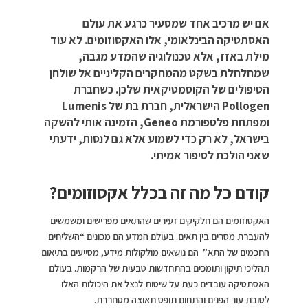
אם יש מרכיב אחד שמסעיר כרגע את עולם
האסתטיקה הבינלאומי, אלו האקסוזומים. לא עוד
מילת באזז, אלא טכנולוגיה שהמדע מגבה,
שמחלחלת בשקט מהמחקרים הקליניים אל שולחן
הטיפולים של הקוסמטיקאית שלכן. כשחברת
Pollogen הישראלית, חברת בת של Lumenis
ומפתחת פלטפורמת Geneo, הזמינה אותי להשקה
בישראל, לא רק כדי לשמוע אלא גם לנסות, ידעתי
שאני הולכת לסיפור אמיתי.
קודם כל מה זה בכלל אקסוזומים?
האקסוזומים הם חלקיקים זעירים שהתאים מפרישים ומשמשים
להעברת מסרים בין תאים. בעולם המדע הם מכונים “השליחים
החכמים של התא” הם נושאים מולקולות מידע, מסייעים בתיאום
תהליכי תיקון ותומכים בהתחדשות טבעית של הרקמות. בעולם
האסתטיקה עובדים כעת על שיטות לנצל את היכולות האלו
לטובת עור הפנים והתחום תופס תאוצה מסחררת.