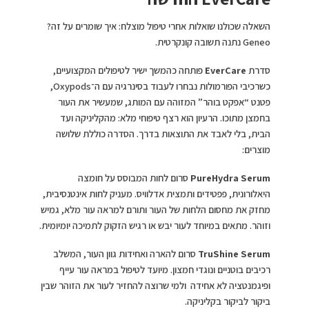
השאלה שכולנו שואלות אחרי טיפול מוצלח: איך שומרים על זה?
Geneo נתנה תשובה קונקרטית.
סדרת
EverCare
פותחה כהמשך ישיר לטיפולים המקצועיים,
כשרכיבי הפורמולות נבחרו לעבוד בסינרגיה עם ה־Oxypods,
פטנט “אפקט בוהר” המזוהה עם המותג, שמעשיר את העור
בחמצן מתוכו. הרעיון הוא רצף טיפוחי מלא: מהקליניקה ועד
הבית, בלי לאבד את התוצאות בדרך. הסדרה כוללת שלושה
מוצרים:
PureHydra Serum
סרום לחות המבוסס על חומצה
היאלורונית, פפטידים ותמצית אדלוויס. מעניק לחות אינטנסיבית,
מחזק את מחסום הלחות של העור ותורם למראה עור מלא, גמיש
וזוהר. מתאים במיוחד לעור יבש או רגיש הזקוק לתמיכה יומיומית.
TruShine Serum
סרום להארה ואחידות גוון העור, המשלב
רכיבים בוטניים ונוגדי חמצון. מיועד לטיפול במראה עור עייף
ופיגמנטציה לא אחידה ולמי שרוצה להחזיר לעור את הזוהר שבין
ביקור לביקור בקליניקה.