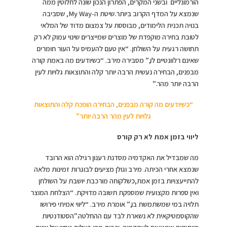
הורמונליים ובשני המקרים, הפתרון הנכון שונה לחלוטין ממה
שנמצא על המדף הקרוב ביותר.שיטת ה-My Way, שסביבה
בנויה תכנית הלימודים, מבוססת על צמצום מדוד של המלאי
לטובת בחירה מוקפדת של מוצרים שמייצרים שינוי עמוק לא רק
תחושה רגעית על השולחן. “אין טעם להעמיס על העור חומרים
שאינם רלוונטיים לו,” מסבירה מירב. “כשיודעים מה באמת קורה
מבפנים, הבחירה נעשית הרבה יותר קלה והתוצאות גלויות לעין
הרבה יותר מהר.”
“כשיודעים מה קורה מבפנים, הבחירה הופכת קלה והתוצאות
גלויות לעין מהר הרבה יותר”
ליווי בזמן אמת לא רק קורס
מה שמבדיל את האקדמיה מסדנת רענון רגילה הוא הרובד
שנמצא אחרי הכיתה. מירב וגולן מציעים לבוגרות זמינות מלאה
להתייעצויות בזמן אמת,כשלקוחה מורכבת יושבת על השולחן
ואין ספרות מקצועית שמספקת תשובה מדויקת. “הצלחת המוצר
תלויה במי שמשתמשת בו,” אומרת מירב. “ליווי אמיתי פירושו
שהקוסמטיקאית לא נשארת לבד עם ההחלטה.”הסטודנטיות