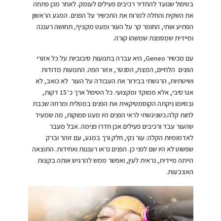
בטיפול שנועד להחדיר רכיבים פעילים לעומק. לאחר מכן פתחה
את השקית והחלה למרוח את התכשיר על הפנים. המגע הראשון
הפתיע אותי, החומר קר על העור ומעט מקציף, תחושה רעננה
ומיידית שמסמנת שמשהו קורה.
עם מכשיר Geneo, היא עברה בתנועות סיבוביות על כל אזורי
הפנים הלחיים, המצח, הסנטר, אזור הפה. התנועות מדודות
ושיטתיות, הרגשתי בבירור את העבודה על העור לא כואב, לא
אגרסיבי, אלא ממוקד ומקצועי. כל הטיפול ארך כ־15 דקות,
ובסיומו ניקתה הקוסמטיקאית את הפנים במטלית ומרחה שכבת
לחות קלה.כשניגשתי לראי הפנים היו מעט סמוקות, מה שמעיד
שהעור עבד ורכיבים פעילים אכן חדרו פנימה. אבל מעבר
לאדמומיות הקלה: עור נקי, חלק ורך במגע, עם זוהר וברק
שפשוט לא היו שם לפני כן. הפנים נראו רעננות ואחידות. התוצאה
הייתה מיידית, נראית לעין, ואפשר ממש להרגיש אותה בקצות
האצבעות.