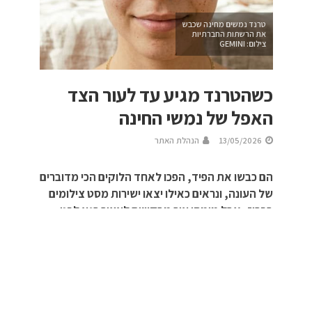
טרנד נמשים מחינה שכבש
את הרשתות החברתיות
צילום: GEMINI
כשהטרנד מגיע עד לעור הצד
האפל של נמשי החינה
13/05/2026
הנהלת האתר
הם כבשו את הפיד, הפכו לאחד הלוקים הכי מדוברים
של העונה, ונראים כאילו יצאו ישירות מסט צילומים
בפריז, אבל מומחי עור מבקשים לעצור רגע לפני
שממהרים לאמץ את טרנד נמשי החינה.
מה שהתחיל כטרנד ויראלי בטיקטוק, ומצא את דרכו גם לתוך
“האח הגדול” דרך הדיירת רפאלה טווינה, הפך תוך זמן קצר
לאחד הטרנדים הביוטי הנחשקים בקרב דור ה־Z: יצירת נמשים
מלאכותיים על עור הפנים בעזרת חינה זמנית. התוצאה? מראה