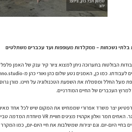
שמשון ויובל כהן, צילום:
יחצ
ת בלתי נשכחות – ממקלדות מעופפות ועד עכברים משתלטים
בודות הבולטות בתערוכה ניתן למצוא ציור קיר ענק של האמן פלפלד
מרוץ העכברים של החיים המודרניים.
רפטיאן יצר משרד אפרורי שממחיש את המקום שיש לכל אחד מאיתנ
להתבגר. האחים תמר ואלון אקהויז מציגים
ם בחיי היום-יום. וגם יצירות שמשלבות את חיי היום-יום, כמו המקר