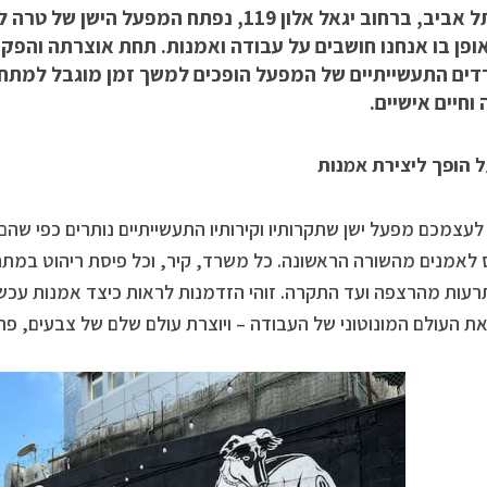
בלב תל אביב, ברחוב יגאל אלון 119, נפתח המפע
ופן בו אנחנו חושבים על עבודה ואמנות. תחת אוצרתה והפקת
ים התעשייתיים של המפעל הופכים למשך זמן מוגבל למתחם 
וחיים אישיים.
 הופך ליצירת אמנות
 לעצמכם מפעל ישן שתקרותיו וקירותיו התעשייתיים נותרים כפי ש
לאמנים מהשורה הראשונה. כל משרד, קיר, וכל פיסת ריהוט במתחם
ות מהרצפה ועד התקרה. זוהי הזדמנות לראות כיצד אמנות עכש
את העולם המונוטוני של העבודה – ויוצרת עולם שלם של צבעים, פר