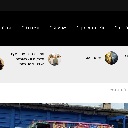
נות
חיים באיזון
אופנה
תיירות
הברנז
סמסונג חגגה את השקת
ת
פרשת ראה
סדרת ה-Z8 בטורניר
פאדל יוקרתי בסביון
ל טרה הישן