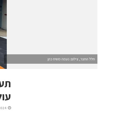
חלל החצר, צילום: נעמה משיח כהן
תער
עול
2024