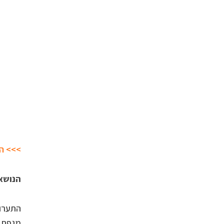
>>> הט
הנושא 
התערו
מגפת ה