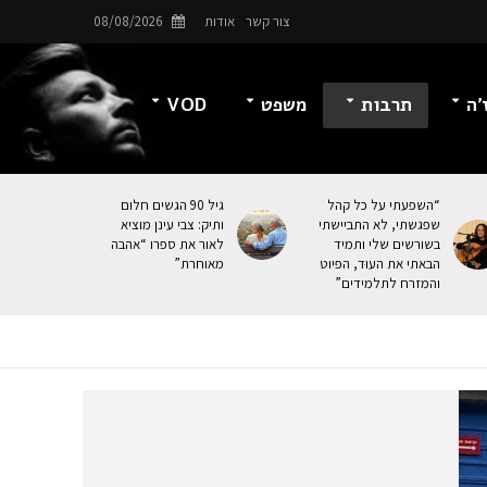
צור קשר
אודות
08/08/2026
’ה
תרבות
משפט
VOD
“השפעתי על כל קהל
גיל 90 הגשים חלום
שפגשתי, לא התביישתי
ותיק: צבי עינן מוציא
בשורשים שלי ותמיד
לאור את ספרו “אהבה
הבאתי את העוּד, הפיוט
מאוחרת”
והמזרח לתלמידים”