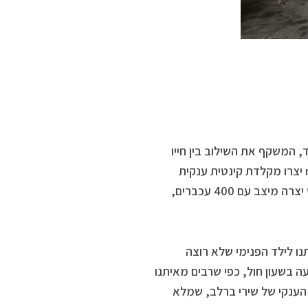
, המשקף את השילוב בין חייו
האישיים לעבודתו. כמו כן, האמנים נטע שלום כהן ואורי כהן מ-nno.studio יצרו מקלדת קינטית ענקית
המרחפת מעל החלל ומסמלת את השפעת הטכנולוגיה על חיינו. מורן גרוס יצרה מיצב עם 400 עכברים,
ו לילד הפנימי שלא רוצה
 חוויית VR מיוחדת המדמה טביעה בשעון חול, כפי שרבים מאיתנו
ר הענקי של שירי ברלב, שמלא