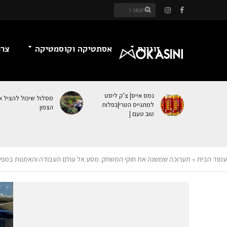
זוגיות
אסתטיקה וקוסמטיקה
צרכ
נמס אייס| צ’ק ליסט
מסלול שיכול להציל א
למתגייס הטרי|בפלות
הצפון
טוב טעם |
עמוד הבית
»
תערוכה שמשנה את חוקי המשחק: מסע אל עולם העבודה והאמנות במפע