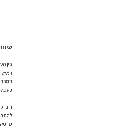
יצירו
בין הע
כסמל ל
רובן ק
מרגישי