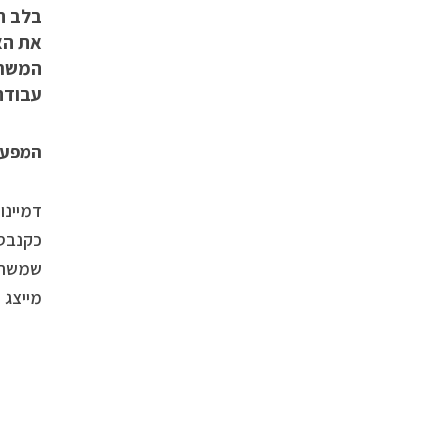
את הא
המשרד
עבודה 
המפעל
דמיינו
כקנבס 
שמשתרע
מייצג 