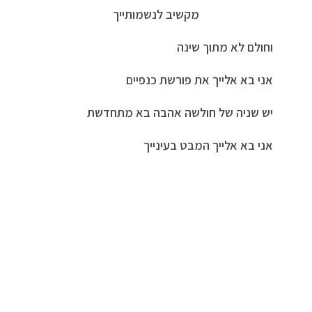
מקשיב לנשמותייך
וחולם לא מתוך שינה
אני בא אלייך את פורשת כנפיים
יש שניה של חולשה אהבה בא מתחדשת
אני בא אלייך המבט בעינייך
מבקש מלטף לזרועותיך .
סימנים של טוב לא הסתירו את החושך
מתנות קטנות ואושר נשמעות כמו מילים ריקות .
כשאני איתך אני יודע שזכיתי
אל תדאג אנחנו יחד