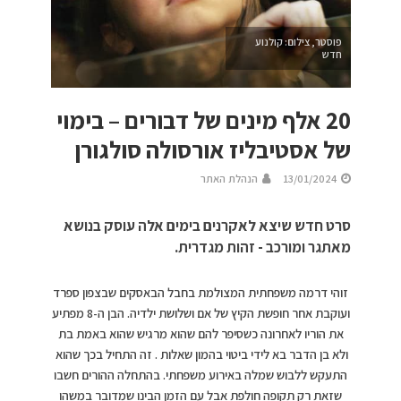
פוסטר, צילום: קולנוע
חדש
20 אלף מינים של דבורים – בימוי
של אסטיבליז אורסולה סולגורן
13/01/2024
הנהלת האתר
סרט חדש שיצא לאקרנים בימים אלה עוסק בנושא
מאתגר ומורכב - זהות מגדרית.
זוהי דרמה משפחתית המצולמת בחבל הבאסקים שבצפון ספרד
ועוקבת אחר חופשת הקיץ של אם ושלושת ילדיה. הבן ה-8 מפתיע
את הוריו לאחרונה כשסיפר להם שהוא מרגיש שהוא באמת בת
ולא בן הדבר בא לידי ביטוי בהמון שאלות . זה התחיל בכך שהוא
התעקש ללבוש שמלה באירוע משפחתי. בהתחלה ההורים חשבו
שזאת רק תקופה חולפת אבל עם הזמן הבינו שמדובר במשהו