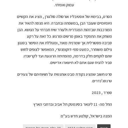
עמוק ואמיתי.
הסרט, בבימויו של אסטיבליז אורסולה סולגורן , מציג את הקשיים
היומיומיים שעובר הבן ,במשפחה ובחברה. היא מנסה להאיר את
המורכבות שבזהות המגדרית ולעורר שיח חברתי על הנושא. הבן
משחק את התפקיד באופן מרשים ומרגש. כל זאת על רקע
סביבה פסטורלית אך שמרנית מאוד, ומגוללת את הסיפור בסגנון
צילום משוחרר, כמעט סמי-דוקומנטרי, המאפשר לצופים לחוש
שהם לוקחים חלק בדרמה, מהפתיחה הרוגעת ועד לקרשנדו.
סביר להניח שגם אתם לא תישארו אדישים.
סרט חשוב שמציג נקודת מבט אותנטית על חוויותיהם של צעירים
טרנסג’נדרים.
ספרד , 2023
החל מה- 11 לינואר בסינמטק תל אביב וברחבי הארץ
הפצה בישראל, קולנוע חדש בע”מ