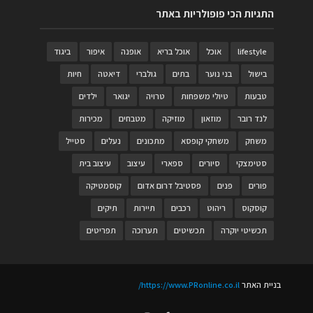
התגיות הכי פופולריות באתר
lifestyle
אוכל
אוכל בריא
אופנה
איפור
ביגוד
בישול
בני נוער
בתים
גולברי
דיאטה
חיות
טבעות
טיולי משפחות
טרויה
יגואר
ילדים
לנד רובר
מוזאון
מוזיקה
מטבחים
מכירות
משחק
משחקי קופסא
מתכונים
נעלים
סטייל
סטימצקי
סיורים
ספארי
עיצוב
עיצוב בית
פורים
פנים
פסטיבל דרום אדום
קוסמטיקה
קוסקוס
ריהוט
רכבים
תיירות
תיקים
תכשיטי יוקרה
תכשיטים
תערוכה
תפריטים
בניית האתר
https://www.PRonline.co.il/