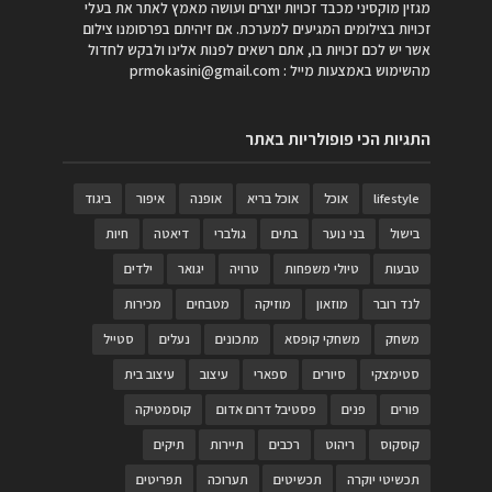
מגזין מוקסיני מכבד זכויות יוצרים ועושה מאמץ לאתר את בעלי
זכויות בצילומים המגיעים למערכת. אם זיהיתם בפרסומנו צילום
אשר יש לכם זכויות בו, אתם רשאים לפנות אלינו ולבקש לחדול
מהשימוש באמצעות מייל :
prmokasini@gmail.com
התגיות הכי פופולריות באתר
lifestyle
אוכל
אוכל בריא
אופנה
איפור
ביגוד
בישול
בני נוער
בתים
גולברי
דיאטה
חיות
טבעות
טיולי משפחות
טרויה
יגואר
ילדים
לנד רובר
מוזאון
מוזיקה
מטבחים
מכירות
משחק
משחקי קופסא
מתכונים
נעלים
סטייל
סטימצקי
סיורים
ספארי
עיצוב
עיצוב בית
פורים
פנים
פסטיבל דרום אדום
קוסמטיקה
קוסקוס
ריהוט
רכבים
תיירות
תיקים
תכשיטי יוקרה
תכשיטים
תערוכה
תפריטים