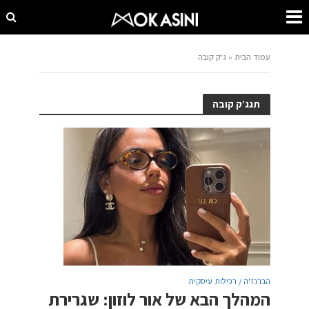
עמוד הבית
»
ג'ק קובה
תגג’ק קובה
הברנז'ה / רכילות עיסקית
המהלך הבא של אור לוזון: שגרירת