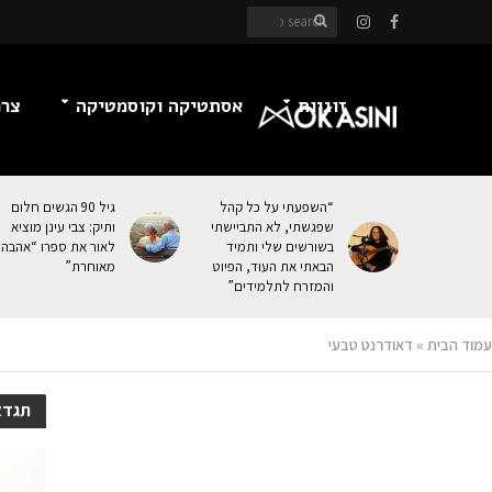
זוגיות
אסתטיקה וקוסמטיקה
צרכ
“השפעתי על כל קהל
גיל 90 הגשים חלום
שפגשתי, לא התביישתי
ותיק: צבי עינן מוציא
בשורשים שלי ותמיד
לאור את ספרו “אהבה
הבאתי את העוּד, הפיוט
מאוחרת”
והמזרח לתלמידים”
עמוד הבית
»
דאודרנט טבעי
תגדא