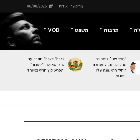
צור קשר
אודות
06/08/2026
’ה
תרבות
משפט
VOD
“מצד שני”: נומה בר
Shake Shack חוזרת עם
מגיע הביתה, לתערוכת
שייק שאפשר “לשבור”
היחיד הראשונה שלו
ותפריט קיץ חריף במיוחד
בישראל