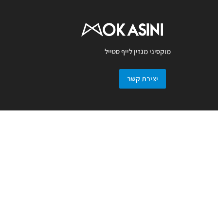
מוקסיני מגזין לייף סטייל
יצירת קשר
מגזין מוקסיני מכבד זכויות יוצרים ועושה מאמץ
לאתר את בעלי זכויות בצילומים המגיעים
למערכת. אם זיהיתם בפרסומנו צילום אשר יש
לכם זכויות בו, אתם רשאים לפנות אלינו ולבקש
לחדול מהשימוש באמצעות מייל :
prmokasini@gmail.com