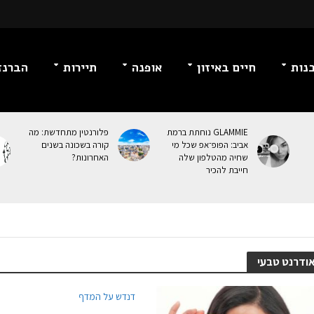
נות
חיים באיזון
אופנה
תיירות
הברנז
GLAMMIE נוחתת ברמת
פלורנטין מתחדשת: מה
אביב: הפופ־אפ שכל מי
קורה בשכונה בשנים
שחיה מהטלפון שלה
האחרונות?
חייבת להכיר
ודרנט טבעי
דנדש על המדף