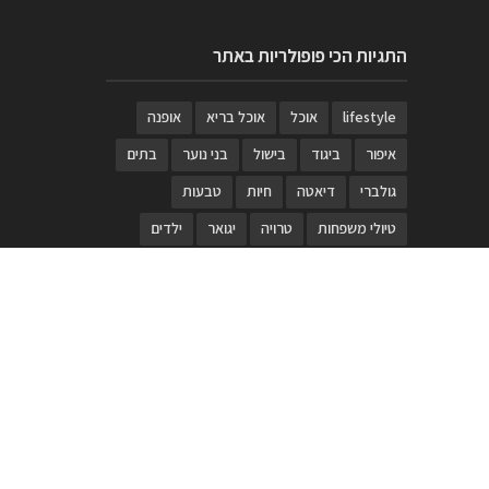
התגיות הכי פופולריות באתר
lifestyle
אוכל
אוכל בריא
אופנה
איפור
ביגוד
בישול
בני נוער
בתים
גולברי
דיאטה
חיות
טבעות
טיולי משפחות
טרויה
יגואר
ילדים
לנד רובר
מוזאון
מוזיקה
מטבחים
מכירות
משחק
משחקי קופסא
מתכונים
נעלים
סטייל
סטימצקי
סיורים
ספארי
עיצוב
עיצוב בית
פורים
פנים
פסטיבל דרום אדום
קוסמטיקה
קוסקוס
ריהוט
רכבים
תיירות
תיקים
תכשיטי יוקרה
תכשיטים