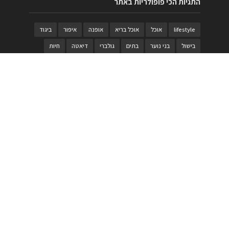
התגיות הכי פופולריות באתר
lifestyle
אוכל
אוכל בריא
אופנה
איפור
ביגוד
בישול
בני נוער
בתים
גולברי
דיאטה
חיות
טבעות
טיולי משפחות
טרויה
יגואר
ילדים
לנד רובר
מוזאון
מוזיקה
מטבחים
מכירות
משחק
משחקי קופסא
מתכונים
נעלים
סטייל
סטימצקי
סיורים
ספארי
עיצוב
עיצוב בית
פורים
פנים
פסטיבל דרום אדום
קוסמטיקה
קוסקוס
ריהוט
רכבים
תיירות
תיקים
תכשיטי יוקרה
תכשיטים
תערוכה
תפריטים
בניית האתר
https://www.PRonline.co.il/