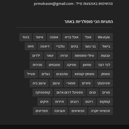
מהשימוש באמצעות מייל :
prmokasini@gmail.com
התגיות הכי פופולריות באתר
lifestyle
אוכל
אוכל בריא
אופנה
איפור
ביגוד
בישול
בני נוער
בתים
גולברי
דיאטה
חיות
טבעות
טיולי משפחות
טרויה
יגואר
ילדים
לנד רובר
מוזאון
מוזיקה
מטבחים
מכירות
משחק
משחקי קופסא
מתכונים
נעלים
סטייל
סטימצקי
סיורים
ספארי
עיצוב
עיצוב בית
פורים
פנים
פסטיבל דרום אדום
קוסמטיקה
קוסקוס
ריהוט
רכבים
תיירות
תיקים
תכשיטי יוקרה
תכשיטים
תערוכה
תפריטים