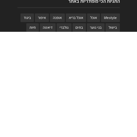
התגיות הכי פופולריות באתר
lifestyle
אוכל
אוכל בריא
אופנה
איפור
ביגוד
בישול
בני נוער
בתים
גולברי
דיאטה
חיות
טבעות
טיולי משפחות
טרויה
יגואר
ילדים
לנד רובר
מוזאון
מוזיקה
מטבחים
מכירות
משחק
משחקי קופסא
מתכונים
נעלים
סטייל
סטימצקי
סיורים
ספארי
עיצוב
עיצוב בית
פורים
פנים
פסטיבל דרום אדום
קוסמטיקה
קוסקוס
ריהוט
רכבים
תיירות
תיקים
תכשיטי יוקרה
תכשיטים
תערוכה
תפריטים
בניית האתר
https://www.PRonline.co.il/