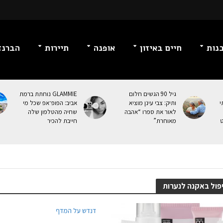
נות
חיים באיזון
אופנה
תיירות
הברנז
גיל 90 הגשים חלום
GLAMMIE נוחתת ברמת
י
ותיק: צבי עינן מוציא
אביב: הפופ־אפ שכל מי
לאור את ספרו “אהבה
שחיה מהטלפון שלה
ט
מאוחרת”
חייבת להכיר
פול באקנה לנערות
דנדש על המדף