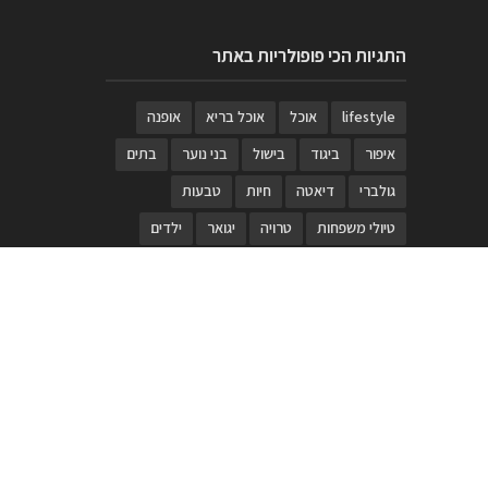
התגיות הכי פופולריות באתר
lifestyle
אוכל
אוכל בריא
אופנה
איפור
ביגוד
בישול
בני נוער
בתים
גולברי
דיאטה
חיות
טבעות
טיולי משפחות
טרויה
יגואר
ילדים
לנד רובר
מוזאון
מוזיקה
מטבחים
מכירות
משחק
משחקי קופסא
מתכונים
נעלים
סטייל
סטימצקי
סיורים
ספארי
עיצוב
עיצוב בית
פורים
פנים
פסטיבל דרום אדום
קוסמטיקה
קוסקוס
ריהוט
רכבים
תיירות
תיקים
תכשיטי יוקרה
תכשיטים