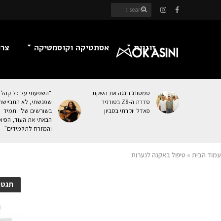
זוגיות
אסתטיקה וקוסמטיקה
צרכ
סמסונג חגגה את השקת
“השפעתי על כל קהל
סדרת ה-Z8 בטורניר
שפגשתי, לא התביישת
פאדל יוקרתי בסביון
בשורשים שלי ותמיד
הבאתי את העוּד, הפיו
והמזרח לתלמידים”
עמוד הבית
»
טיפול באקנה לנערות
תגטי