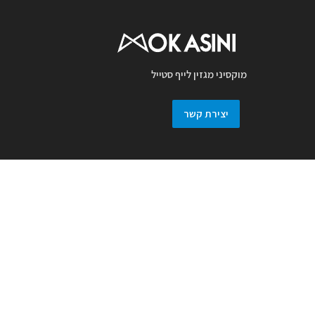
מוקסיני מגזין לייף סטייל
יצירת קשר
מגזין מוקסיני מכבד זכויות יוצרים ועושה מאמץ
לאתר את בעלי זכויות בצילומים המגיעים
למערכת. אם זיהיתם בפרסומנו צילום אשר יש
לכם זכויות בו, אתם רשאים לפנות אלינו ולבקש
לחדול מהשימוש באמצעות מייל :
prmokasini@gmail.com