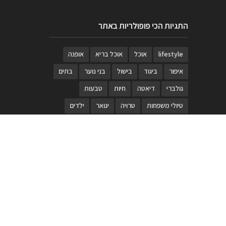
התגיות הכי פופולריות באתר
lifestyle
אוכל
אוכל בריא
אופנה
איפור
ביגוד
בישול
בני נוער
בתים
גולברי
דיאטה
חיות
טבעות
טיולי משפחות
טרויה
יגואר
ילדים
לנד רובר
מוזאון
מוזיקה
מטבחים
מכירות
משחק
משחקי קופסא
מתכונים
נעלים
סטייל
סטימצקי
סיורים
ספארי
עיצוב
עיצוב בית
פורים
פנים
פסטיבל דרום אדום
קוסמטיקה
קוסקוס
ריהוט
רכבים
תיירות
תיקים
תכשיטי יוקרה
תכשיטים