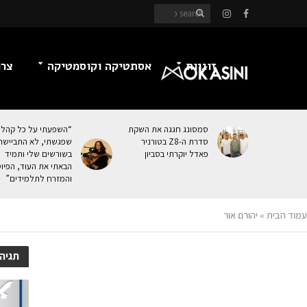
זוגיות
אסתטיקה וקוסמטיקה
צרכ
סמסונג חגגה את השקת
“השפעתי על כל קהל
סדרת ה-Z8 בטורניר
שפגשתי, לא התביישת
פאדל יוקרתי בסביון
בשורשים שלי ותמיד
הבאתי את העוּד, הפיו
והמזרח לתלמידים”
עמוד הבית
»
יהורם אור
תגיהו