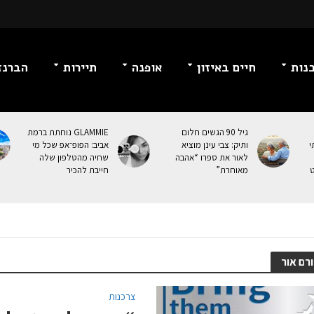
נות
חיים באיזון
אופנה
תיירות
הברנז
גיל 90 הגשים חלום
GLAMMIE נוחתת ברמת
י
ותיק: צבי עינן מוציא
אביב: הפופ־אפ שכל מי
לאור את ספרו “אהבה
שחיה מהטלפון שלה
ט
מאוחרת”
חייבת להכיר
רם אור
צרכנות