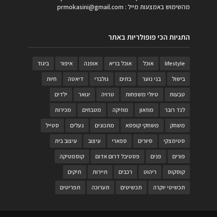
מהשימוש באמצעות מייל :
prmokasini@gmail.com
התגיות הכי פופולריות באתר
lifestyle
אוכל
אוכל בריא
אופנה
איפור
ביגוד
בישול
בני נוער
בתים
גולברי
דיאטה
חיות
טבעות
טיולי משפחות
טרויה
יגואר
ילדים
לנד רובר
מוזאון
מוזיקה
מטבחים
מכירות
משחק
משחקי קופסא
מתכונים
נעלים
סטייל
סטימצקי
סיורים
ספארי
עיצוב
עיצוב בית
פורים
פנים
פסטיבל דרום אדום
קוסמטיקה
קוסקוס
ריהוט
רכבים
תיירות
תיקים
תכשיטי יוקרה
תכשיטים
תערוכה
תפריטים