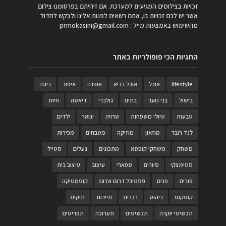
זכויות בצילומים המגיעים למערכת. אם זיהיתם בפרסומנו צילום
אשר יש לכם זכויות בו, אתם רשאים לפנות אלינו ולבקש לחדול
מהשימוש באמצעות מייל :
prmokasini@gmail.com
התגיות הכי פופולריות באתר
lifestyle
אוכל
אוכל בריא
אופנה
איפור
ביגוד
בישול
בני נוער
בתים
גולברי
דיאטה
חיות
טבעות
טיולי משפחות
טרויה
יגואר
ילדים
לנד רובר
מוזאון
מוזיקה
מטבחים
מכירות
משחק
משחקי קופסא
מתכונים
נעלים
סטייל
סטימצקי
סיורים
ספארי
עיצוב
עיצוב בית
פורים
פנים
פסטיבל דרום אדום
קוסמטיקה
קוסקוס
ריהוט
רכבים
תיירות
תיקים
תכשיטי יוקרה
תכשיטים
תערוכה
תפריטים