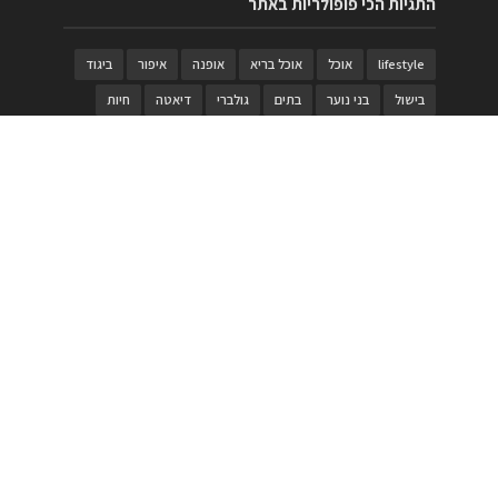
התגיות הכי פופולריות באתר
lifestyle
אוכל
אוכל בריא
אופנה
איפור
ביגוד
בישול
בני נוער
בתים
גולברי
דיאטה
חיות
טבעות
טיולי משפחות
טרויה
יגואר
ילדים
לנד רובר
מוזאון
מוזיקה
מטבחים
מכירות
משחק
משחקי קופסא
מתכונים
נעלים
סטייל
סטימצקי
סיורים
ספארי
עיצוב
עיצוב בית
פורים
פנים
פסטיבל דרום אדום
קוסמטיקה
קוסקוס
ריהוט
רכבים
תיירות
תיקים
תכשיטי יוקרה
תכשיטים
תערוכה
תפריטים
בניית האתר
https://www.PRonline.co.il/