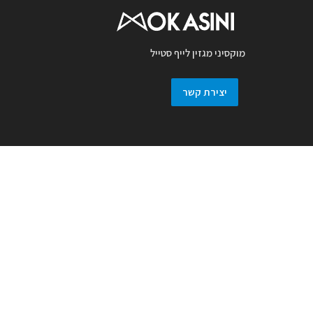
מוקסיני מגזין לייף סטייל
יצירת קשר
מגזין מוקסיני מכבד זכויות יוצרים ועושה מאמץ
לאתר את בעלי זכויות בצילומים המגיעים
למערכת. אם זיהיתם בפרסומנו צילום אשר יש
לכם זכויות בו, אתם רשאים לפנות אלינו ולבקש
לחדול מהשימוש באמצעות מייל :
prmokasini@gmail.com