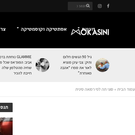
זוגיות
אסתטיקה וקוסמטיקה
צרכ
גיל 90 הגשים חלום
GLAMMIE נוחתת בר
ותיק: צבי עינן מוציא
אביב: הפופ־אפ שכל מי
לאור את ספרו “אהבה
שחיה מהטלפון שלה
מאוחרת”
חייבת להכיר
עמוד הבית
»
סוגי תה לפי רפואה סינית
תגסוג