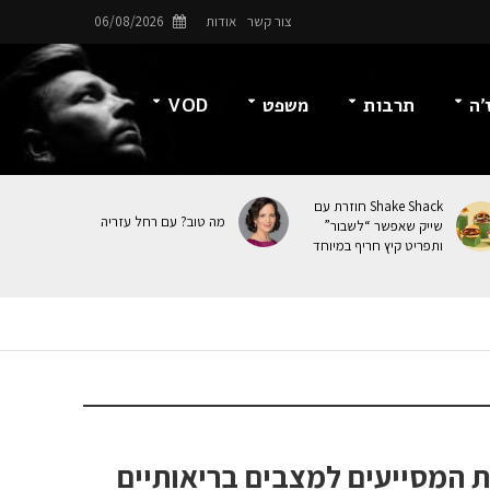
צור קשר
אודות
06/08/2026
’ה
תרבות
משפט
VOD
Shake Shack חוזרת עם
מה טוב? עם רחל עזריה
שייק שאפשר “לשבור”
ותפריט קיץ חריף במיוחד
ת המסייעים למצבים בריאותיים