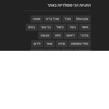
התגיות הכי פופולריות באתר
lifestyle
אוכל
אוכל בריא
אופנה
איפור
ביגוד
בישול
בני נוער
בתים
גולברי
דיאטה
חיות
טבעות
טיולי משפחות
טרויה
יגואר
ילדים
לנד רובר
מוזאון
מוזיקה
מטבחים
מכירות
משחק
משחקי קופסא
מתכונים
נעלים
סטייל
סטימצקי
סיורים
ספארי
עיצוב
עיצוב בית
פורים
פנים
פסטיבל דרום אדום
קוסמטיקה
קוסקוס
ריהוט
רכבים
תיירות
תיקים
תכשיטי יוקרה
תכשיטים