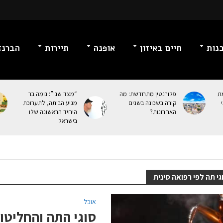
נות
חיים באיזון
אופנה
תיירות
הברנז
מת
פלורנטין מתחדשת: מה
“מצד שני”: נומה בר
קורה בשכונה בשנים
מגיע הביתה, לתערוכת
האחרונות?
היחיד הראשונה שלו
בישראל
י תה לפי רפואה סינית
אוכל
סוגי התה והחליטו