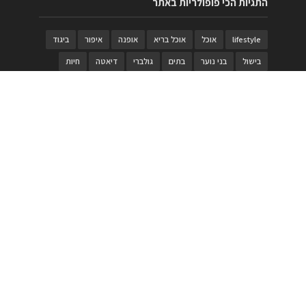
התגיות הכי פופולריות באתר
lifestyle
אוכל
אוכל בריא
אופנה
איפור
ביגוד
בישול
בני נוער
בתים
גולברי
דיאטה
חיות
טבעות
טיולי משפחות
טרויה
יגואר
ילדים
לנד רובר
מוזאון
מוזיקה
מטבחים
מכירות
משחק
משחקי קופסא
מתכונים
נעלים
סטייל
סטימצקי
סיורים
ספארי
עיצוב
עיצוב בית
פורים
פנים
פסטיבל דרום אדום
קוסמטיקה
קוסקוס
ריהוט
רכבים
תיירות
תיקים
תכשיטי יוקרה
תכשיטים
תערוכה
תפריטים
בניית האתר
https://www.PRonline.co.il/