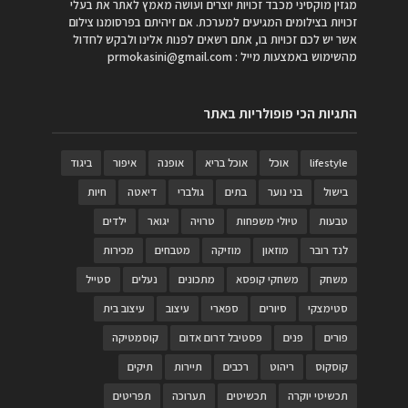
מגזין מוקסיני מכבד זכויות יוצרים ועושה מאמץ לאתר את בעלי
זכויות בצילומים המגיעים למערכת. אם זיהיתם בפרסומנו צילום
אשר יש לכם זכויות בו, אתם רשאים לפנות אלינו ולבקש לחדול
מהשימוש באמצעות מייל :
prmokasini@gmail.com
התגיות הכי פופולריות באתר
lifestyle
אוכל
אוכל בריא
אופנה
איפור
ביגוד
בישול
בני נוער
בתים
גולברי
דיאטה
חיות
טבעות
טיולי משפחות
טרויה
יגואר
ילדים
לנד רובר
מוזאון
מוזיקה
מטבחים
מכירות
משחק
משחקי קופסא
מתכונים
נעלים
סטייל
סטימצקי
סיורים
ספארי
עיצוב
עיצוב בית
פורים
פנים
פסטיבל דרום אדום
קוסמטיקה
קוסקוס
ריהוט
רכבים
תיירות
תיקים
תכשיטי יוקרה
תכשיטים
תערוכה
תפריטים