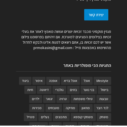
יצירת קשר
מגזין מוקסיני מכבד זכויות יוצרים ועושה מאמץ לאתר את בעלי
זכויות בצילומים המגיעים למערכת. אם זיהיתם בפרסומנו צילום
אשר יש לכם זכויות בו, אתם רשאים לפנות אלינו ולבקש לחדול
מהשימוש באמצעות מייל :
prmokasini@gmail.com
התגיות הכי פופולריות באתר
lifestyle
אוכל
אוכל בריא
אופנה
איפור
ביגוד
בישול
בני נוער
בתים
גולברי
דיאטה
חיות
טבעות
טיולי משפחות
טרויה
יגואר
ילדים
לנד רובר
מוזאון
מוזיקה
מטבחים
מכירות
משחק
משחקי קופסא
מתכונים
נעלים
סטייל
סטימצקי
סיורים
ספארי
עיצוב
עיצוב בית