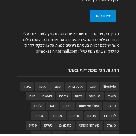
יצירת קשר
מגזין מוקסיני מכבד זכויות יוצרים ועושה מאמץ לאתר את בעלי
זכויות בצילומים המגיעים למערכת. אם זיהיתם בפרסומנו צילום
אשר יש לכם זכויות בו, אתם רשאים לפנות אלינו ולבקש לחדול
מהשימוש באמצעות מייל :
prmokasini@gmail.com
התגיות הכי פופולריות באתר
lifestyle
אוכל
אוכל בריא
אופנה
איפור
ביגוד
בישול
בני נוער
בתים
גולברי
דיאטה
חיות
טבעות
טיולי משפחות
טרויה
יגואר
ילדים
לנד רובר
מוזאון
מוזיקה
מטבחים
מכירות
משחק
משחקי קופסא
מתכונים
נעלים
סטייל
סטימצקי
סיורים
ספארי
עיצוב
עיצוב בית