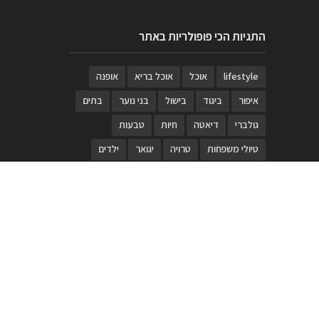
התגיות הכי פופולריות באתר
lifestyle
אוכל
אוכל בריא
אופנה
איפור
ביגוד
בישול
בני נוער
בתים
גולברי
דיאטה
חיות
טבעות
טיולי משפחות
טרויה
יגואר
ילדים
לנד רובר
מוזאון
מוזיקה
מטבחים
מכירות
משחק
משחקי קופסא
מתכונים
נעלים
סטייל
סטימצקי
סיורים
ספארי
עיצוב
עיצוב בית
פורים
פנים
פסטיבל דרום אדום
קוסמטיקה
קוסקוס
ריהוט
רכבים
תיירות
תיקים
תכשיטי יוקרה
תכשיטים