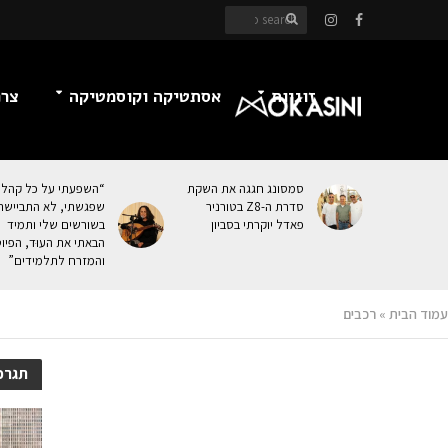
זוגיות
אסתטיקה וקוסמטיקה
צרכ
סמסונג חגגה את השקת
“השפעתי על כל קהל
סדרת ה-Z8 בטורניר
שפגשתי, לא התביישת
פאדל יוקרתי בסביון
בשורשים שלי ותמיד
הבאתי את העוּד, הפיו
והמזרח לתלמידים”
עמוד הבית
»
רכבים
תגרכ