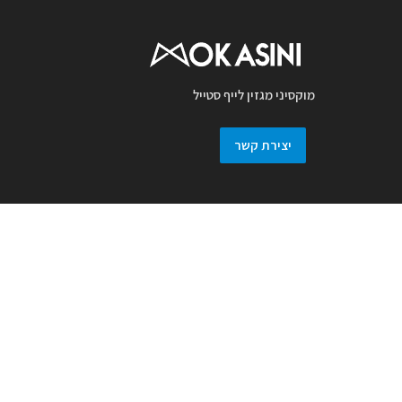
מוקסיני מגזין לייף סטייל
יצירת קשר
מגזין מוקסיני מכבד זכויות יוצרים ועושה מאמץ
לאתר את בעלי זכויות בצילומים המגיעים
למערכת. אם זיהיתם בפרסומנו צילום אשר יש
לכם זכויות בו, אתם רשאים לפנות אלינו ולבקש
לחדול מהשימוש באמצעות מייל :
prmokasini@gmail.com