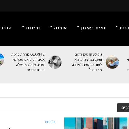
נות
חיים באיזון
אופנה
תיירות
הברנז
גיל 90 הגשים חלום
GLAMMIE נוחתת ברמת
י
ותיק: צבי עינן מוציא
אביב: הפופ־אפ שכל מי
לאור את ספרו “אהבה
שחיה מהטלפון שלה
ט
מאוחרת”
חייבת להכיר
בים
צרכנות