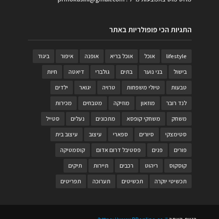
התגיות הכי פופולריות באתר
lifestyle
אוכל
אוכל בריא
אופנה
איפור
ביגוד
בישול
בני נוער
בתים
גולברי
דיאטה
חיות
טבעות
טיולי משפחות
טרויה
יגואר
ילדים
לנד רובר
מוזאון
מוזיקה
מטבחים
מכירות
משחק
משחקי קופסא
מתכונים
נעלים
סטייל
סטימצקי
סיורים
ספארי
עיצוב
עיצוב בית
פורים
פנים
פסטיבל דרום אדום
קוסמטיקה
קוסקוס
ריהוט
רכבים
תיירות
תיקים
תכשיטי יוקרה
תכשיטים
תערוכה
תפריטים