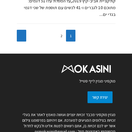
קולקציית אביב-קיץ 2019,על המסלול עלו 51 דגמים:
מתוכם 10 לגברים ו-41 לנשים עם תוספת של שני דגמי
בגדי ים...
2
1
מוקסיני מגזין לייף סטייל
יצירת קשר
מגזין מוקסיני מכבד זכויות יוצרים ועושה מאמץ לאתר את בעלי
זכויות בצילומים המגיעים למערכת. אם זיהיתם בפרסומנו צילום
אשר יש לכם זכויות בו, אתם רשאים לפנות אלינו ולבקש לחדול
מהשימוש באמצעות מייל :
prmokasini@gmail.com