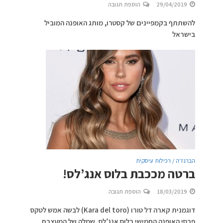
29/04/2019
הוספת תגובה
להשתתף בקמפיינים של קסטרו, מותג האופנה המוביל
בישראל
הברנז'ה / רכילות עיסקית
ברטה מככבת בלוס אנג’לס!
18/03/2019
הוספת תגובה
דוגמנית קארה דל טורו (Kara del toro) לבשה אמש לטקס
פרסי האופנה החמישי בלוס אנג’לס, שמלה של המעצבת