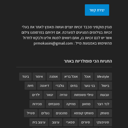
יצירת קשר
מגזין מוקסיני מכבד זכויות יוצרים ועושה מאמץ לאתר את בעלי
זכויות בצילומים המגיעים למערכת. אם זיהיתם בפרסומנו צילום
אשר יש לכם זכויות בו, אתם רשאים לפנות אלינו ולבקש לחדול
מהשימוש באמצעות מייל :
prmokasini@gmail.com
התגיות הכי פופולריות באתר
lifestyle
אוכל
אוכל בריא
אופנה
איפור
ביגוד
בישול
בני נוער
בתים
גולברי
דיאטה
חיות
טבעות
טיולי משפחות
טרויה
יגואר
ילדים
לנד רובר
מוזאון
מוזיקה
מטבחים
מכירות
משחק
משחקי קופסא
מתכונים
נעלים
סטייל
סטימצקי
סיורים
ספארי
עיצוב
עיצוב בית