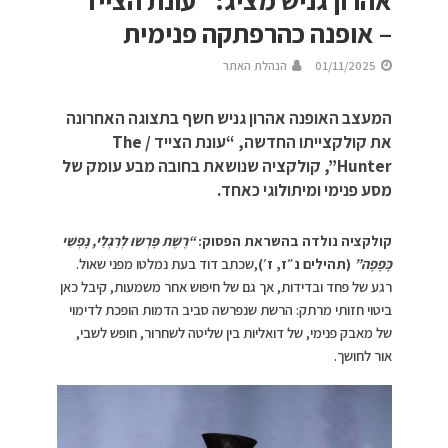
אהרון גניש מציג: “עונת הצייד”
– אופנה כהרפתקה פנימית
01/11/2025
הנהלת האתר
המעצב האופנה אהרון גניש חשף בתצוגה האחרונה
את קולקצייתו החדשה, “עונת הצייד / The
Hunter”, קולקציה שנושאת בחובה מבע עומק של
מסע פנימי ומיתולוגי כאחד.
קולקציה נולדה בהשראת הפסוק:
“רֶשֶׁת פָּרְשׂוּ לְרַגְלַי, נָפְשִׁי
כָּפָפָה”
(תהילים נ״ז, ז׳)
,שכתב דוד בעת נמלטו מפני שאול.
רגע של פחד ובדידות, אך גם של חיפוש אחר משמעות, קיבל כאן
ביטוי חזותי מרתק: הרשת שנפרשה סביב הדמות הופכת לדימוי
של מאבק פנימי, של דואליות בין שליטה לשחרור, חופש לשבי,
אור לחושך.