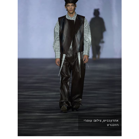
אהרון גניש, צילום: עומרי
רוזנגרט