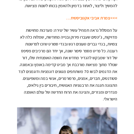
להמשיך וליצור, לאחוז בדמיון ולהאמין בכוחו לשנות מציאות.
>>>צמרת אביבי אקטביסטית…
על המסלול נראה תמהיל עשיר של יצירה: מערכות מחויטות
מדויקות, ג’ינסים שעברו פירוק ובנייה מחודשת, שמלות כלה לא
צפויות, בגדי גברים טעונים רגש ובגדי ספורט שזכו לפרשנות
רעננה. כל פריט מספר סיפור שונה, אך יחד הם מרכיבים פסיפס
של דור שמבקש להגדיר מחדש את השפה האופנתית שלו, דור
שנולד מתוך מציאות מורכבת אך מביט קדימה באומץ ובאמונה.
את הדגמים לבשו 70 משתתפים מגוונים דוגמניות ודוגמנים לצד
סטודנטים, חברים, אמנים, פרפורמרים, אנשי במה ומשפיענים.
התצוגה חגגה את הרבגוניות האנושית, חיבורים בין גילאים,
מגדרים ומגזרים, והציגה את הרוח החדשה של עולם האופנה
הישראלי.