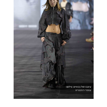
עיצבו סול בנאיש. צילום:
עומרי רוזנגרט