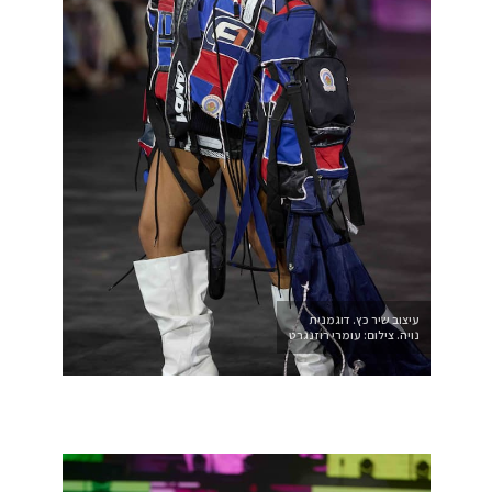
עיצוב שיר כץ. דוגמנית
נויה. צילום: עומרי רוזנגרט