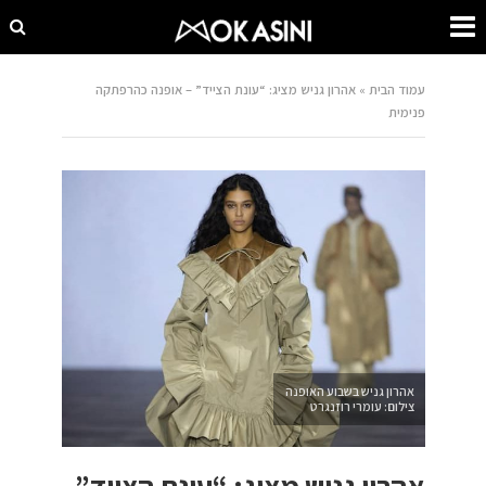
עמוד הבית
»
אהרון גניש מציג: “עונת הצייד” – אופנה כהרפתקה
פנימית
אהרון גניש בשבוע האופנה
צילום: עומרי רוזנגרט