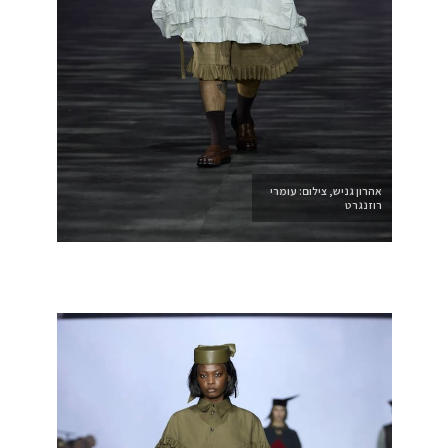
אהרון גניש, צילום: עומרי
רוזנגרט