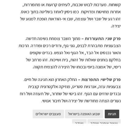
קשוחות. מערכות לבוש שכבות, לעיתים קרועות או מתפוררות,
אחרות מחויטות ומדויקות כמו ניסיון לאחוז בשליטה בתוך כאוס.
זהו רגע של שבר ושל עוצמה, שבו אי-הוודאות הופכת למנוע של
יצירה
.
פרק שני: התעוררות –
מתוך השבר צומחת נשימה חדשה.
הצבעוניות מתבהרת לבנים, גוני גוף, ורודים רכים ופודרה. הרכות
והאור נכנסים אל הבד, אל הגוף ואל הנפש. בגדים שקופים
בחלקם בוחנים שאלות של זהות, בית ושייכות. זהו מרחב של
ריפוי, של אמונה ביופי ובכוחו של היצירה להצמיח תקווה.
פרק שלישי: התפרצות –
החלק האחרון הוא חגיגה של חיים.
צבעוניות עזה, אנרגיות סטריט, מוזיקה אלקטרונית קצבית
ובגדים שזזים עם הגוף. זהו ביטוי של שחרור, של תעוזה ושל רוח
נעורים הצתה מחודשת של יצירה ושל חיבור אנושי.
תגיות
שבוע האופנה בישראל
מעצבים ישראלים
עיצוב אופנה שנקר
שנקר