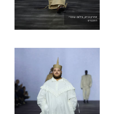
אהרון גניש, צילום: עומרי
רוזנגרט