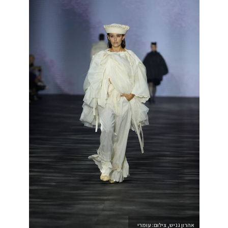
אהרון גניש, צילום: עומרי