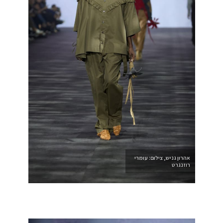
אהרון גניש, צילום: עומרי
רוזנגרט