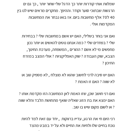
שמלוות אותי קודרות יותר כך הדגל שלי שחור יותר , כך גם ים
הרגשות שבתוכי סוער וקודר. וההיפך. מחקרים מראים שיש לנו בין
40 ל70 אלף מחשבות ביום. אז בואו נבחר את המחשבות
המקדמות אולי .
ואם אני בוחר בשלילי, האם יש אשם במחשבות שלי ? בבחירות
שלי ? בפחדים שלי ? כמה אנחנו נוטים להאשים או יותר נכון
מחפשים מי לא אשם ? ההורים , המשפחה, מערכת החינוך,
הצבא, שוק העבודה ? שוק האפליקציות ? אולי המצב במזרח
התיכון ?
האם יש סיבה לרני לחשוב שהוא לא מוצלח , לא מספיק טוב או
לא שווה ? האם זו האמת ?
ואם רני חושב שכן, שזו האמת לאן המחשבה הזו מקדמת אותו ?
האם ימצא את בת הזוג שאליה שואף מתחושת הלבד והלא שווה
? או לשום מקום שיש בו טוב.
רני היום חי את הרגע, עדייו ברווקות , יחד עם זאת למד להיות
נוכח בחיים שלו ולחיות את החיים ולא על יד במבט מהצד