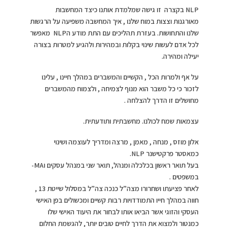
NLP בקצרה זו גישה שמלמדת אותנו כיצד המחשבות
מאורגנות וצצות במוח שלנו , איך המחשבה משפיעה על הרגשות
שלנו והתחושות. בעזרת תהליכים עם התת מודע הNLP מאפשר
לכל אדם לעשות שינוי בקלות ובמהירות ולהגיע למטרות בצורה
יעילה ומהירה.
על אף ולמרות הכל , הקשיים והמשברים במהלך חיינו , עלינו
לזכור כי כל משבר הוא מנוף לצמיחה , ולצמוח מהמשברים
מחושלים זו הדרך להצלחה .
עצמאות שמח לכולנו. מחשבתית ותודעתית.
אלון מוזס , מנחה , מאמן , מרצה ומדריך לעוצמה ושינוי
כמאסטר פרקטישנר NLP.
בעל תואר ראשון בכלכלה ומנהל, תואר שני במנהל עסקים וMA-
במשפטים .
לאחר פציעתו ושחרורו מצה”ל כנכה צה”ל במסלול שייטת 13 ,
חווה במהלך חייו התמודדויות רבות קשיים ומכשולים בפן האישי
העסקי והזוגי אשר הביאו אותו לבחור את היעוד האישי שלו
כמנטור ולמצוא את הדרך לחיים טובים יותר, להגשמת החלום