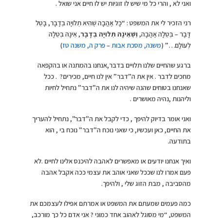
ואני לא , והרי כל מי שיש לו זוגיות יש לו חיים אני שואל .
רני הזכיר לי את המשפט : “כָּל אַהֲבָה שֶׁהִיא תְלוּיָה בְדָבָר, בָּטֵל
דָּבָר – בְּטֵלָה אַהֲבָה,
וְשֶׁאֵינָהּ תְּלוּיָה בְדָבָר
, אֵינָהּ בְּטֵלָה
לְעוֹלָם…” (
משנה, מסכת אבות
–
פרק ה, משנה טז
)
ברגע שהחיים שלנו תלויים בדבר,אנחנו בהמתנה או בהקפאה
מחכים לדבר . אין את ה”דבר” אין לנו חיים, מכירים? . ככל
שאנחנו בטוחים שהנה שיהיה לנו את ה”דבר” נתחיל לחיות
וליהנות ,נהיה מאושרים .
ואני אומר בדיוק להיפך , כדי לקבל את ה”דבר”, נתחיל להעריך
את החיים, כאן ועכשיו, כי שאני נוכח ה”דבר” נוכח בי , הוא
בתודעה.
ואיך אנחנו יודעים או מאפשרים לאהבה להיכנס אלינו לחיים .לא
פעם אמרו לנו שככל שאני אוהב את עצמי ככה אקבל אהבה
מהסביבה , מבת הזוג שלי , ולהיפך.
כמה פעמים שמעתם את המשפט או אמרתם אפילו לעצמכם את
המשפט, “מי מסוגל לאהוב אחד כמוני ? אני אדם כל כך מורכב,