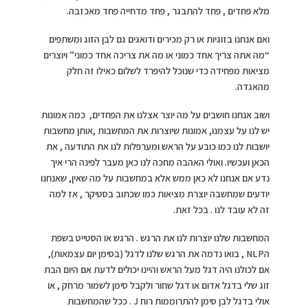
מלא פחדים , פחד להתבגר , פחד מדחייה פחד מאכזבה.
ואם אנחנו בזוגיות או רק מכירים ודואגים גם לבן הזוג ומשתפים
“מה אתה צריך אחד כמוני או מה את צריכה אחד כמוני” ויוצרים
מציאות מפחידה כדי שנוכל להיפרד לשלום כאילו זה חלק
מהאגדה.
ושוב אנחנו חושבים על מה יוצר אצלנו את הפחדים, כמה אמונות
יש לנו על עצמנו, אמונות שיוצרות את המחשבות ,אותן מחשבות
יושבות לנו כמו כובע על הראש ומערפלות לנו את התודעה , את
הכאן ועכשיו. ואולי האהבה מחכה לנו כאן מעבר לפינה הרי איך
נדע אם אנחנו לא כאן ממש אלא במחשבות על מה שאין, שאנחנו
יודעים שמחשבה יוצרת מציאות כמו שכתוב בסטיקר , אז למה
זה לא עובד לנו . בכל זאת.
המחשבות שלנו יוצרות לנו את הרגש . הרגש או הסטייט בשפת
הNLP , בואו נדמה את הרגש שלנו לדגל (בסימן יום עצמאות),
אם לכולנו היה דגל מעל הראש והיינו יכולים לדעת אם היום הבת
זוג שלי בדגל אדום או דגל שחור ולקבל סימן לשמור מרחק , או
אולי בדגל לבן סימן להתרוממות רוח J . ככל שהמחשבות