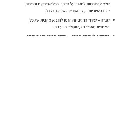
שלא להתפתות לחטוף על הדרך. ככל שהירקות והפירות
יהיו נגישים יותר , כך הצריכה שלהם תגדל.
שגרה – לאחר החגים זה הזמן להוציא מהבית את כל
הפיתויים מאכלי חג ,שוקולדים ועוגות.
הקפידו על ארוחת הבוקר – ארוחת הבוקר היא הארוחה
הכי חשובה ביום. שוברת את צום הלילה ותורמת לריכוז,
ערנות ושמירה על משקל תקין.
הקפידו על שעות שינה – רוב האנשים הבוגרים זקוקים
ל-8 שעות שינה בלילה, חוסר שעות שינה נמצא קשור
לעודף משקל, כמו כן נמצא קשר לשינויים ברמות
הורמונים שונים כגון עליה בהורמון הרעב וירידה בהורמון
המשרה שובע לכן צריך להקפיד על שעות שינה כדי
לקבל את הורמון השובע.
הקפידו על שתיית מים – המרכיב העיקרי של גוף האדם
הוא מים, שתיית מים גורמת לתחושת שובע ויעילה
לשריפת שומנים, חשוב לקחת בקבוק מים בתיק לשתות
לאחר שתיית כוס קפה לאלו שקה לשתות מים ניתן להוסיף
למים לימונית , נענע, לימון ולשדרג את טעם המים.