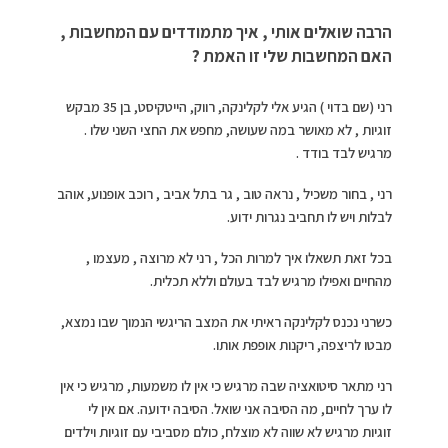
הרבה שואלים אותי , איך מתמודדים עם המחשבות ,
האם המחשבות שלי זו האמת ?
רני (שם בדוי ) הגיע אלי לקלינקה, רווק, הייטקיסט, בן 35 מבקש
זוגיות , לא מאושר במה שעושה, מחפש את החצי השני שלו .
מרגיש לבד בודד .
רני , בחור משכיל , נראה טוב , גר בתל אביב , רוכב אופנוע, אוהב
לבלות ויש לו תחביב נגרות ידוע.
בכל זאת תשאלו איך למרות הכל , רני לא מרוצה , מעצמו ,
מהחיים ואפילו מרגיש לבד בעולם וללא תכלית.
כשרני נכנס לקלינקה ראיתי את המצב הריגשי הנמוך שבו נמצא,
מבטו לריצפה, ריקנות אופפת אותו.
רני מתאר סיטואציה שבה מרגיש כי אין לו משמעות, מרגיש כי אין
לו ערך לחיים, מה הסיבה אני שואל. הסיבה ידועה. אם אין לי
זוגיות מרגיש לא שווה לא מוצלח, כולם מסביבי עם זוגיות וילדים