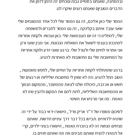
ובהמתנה, שאנחנו בסטייט גבוה ונוכחים זה הזמן לזמן את
הדברים הטוביןם שאנחנו רוצים שיקרו לנו.
המסר שלי כאן אליכם, זה גם המסר שלי לכל אחד מהמונחים שלי
שאני עובד איתם בקלינקה , זה גם המסר לחברים ולמשפחה
שלי, להחליט כי זה יום העצמאות שלי .כאן ועכשיו. ולקחת אחריות
להתכנס בעצמי לשאול את השאלות הנכונות. אני מבין שאני ורק
אני אחראי לחיים שלי ולגורל שלי. ברגע שאני יודע ולוקח אחריות
על המחשבות שלי גם התשובות לא מאחרות להגיע.
ברגע שהתחלתי לקחת אחריות על החיים שלי, לחפש משמעות ,
הטוב החל להגיע. וזה לא שאין לי מחשבות שליליות או רגעים של
חשש או אכזבה, היכולת שלנו לצאת מהמשבר, מהמקום הנמוך
או מהמחשבות השליליות, לתת להם את המקום ולהבין שזו לא
האמת . פה אני מרגיש את השינוי .
לסיכום מספרו של ד”ר אריק פרל , הישארו יראי כבוד על ידי זה
שתהיו ילדותיים .תביטו בכל דבר דרך עיניים חדשות. שאתם
מניחים הנחות זה לא בהכרח האמת , הישארו בעיני ילדים, קרי
אל תמהרו להניח שאתם מבינים את מה שאתם חוזים בו.